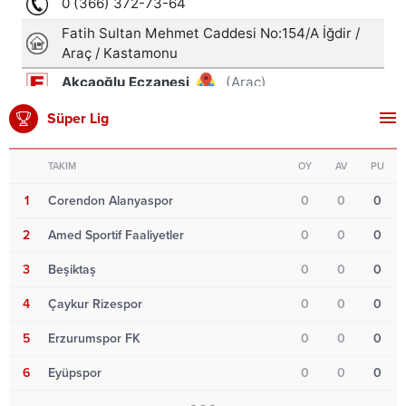
Süper Lig
TAKIM
OY
AV
PU
1
Corendon Alanyaspor
0
0
0
2
Amed Sportif Faaliyetler
0
0
0
3
Beşiktaş
0
0
0
4
Çaykur Rizespor
0
0
0
5
Erzurumspor FK
0
0
0
6
Eyüpspor
0
0
0