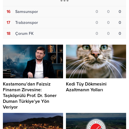
16
Samsunspor
0
0
0
17
Trabzonspor
0
0
0
18
Çorum FK
0
0
0
Kastamonu’dan Faizsiz
Kedi Tüy Dökmesini
Finansın Zirvesine:
Azaltmanın Yolları
Taşköprülü Prof. Dr. Soner
Duman Türkiye’ye Yön
Veriyor