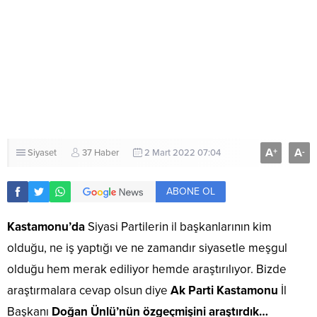
A
A
+
-
Siyaset
37 Haber
2 Mart 2022 07:04
ABONE OL
Kastamonu’da
Siyasi Partilerin il başkanlarının kim
olduğu, ne iş yaptığı ve ne zamandır siyasetle meşgul
olduğu hem merak ediliyor hemde araştırılıyor. Bizde
araştırmalara cevap olsun diye
Ak Parti Kastamonu
İl
Başkanı
Doğan Ünlü’nün özgeçmişini araştırdık…