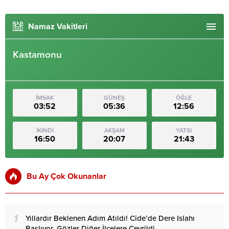
Namaz Vakitleri
Kastamonu
İMSAK
GÜNEŞ
ÖĞLE
03:52
05:36
12:56
İKİNDİ
AKŞAM
YATSI
16:50
20:07
21:43
Bu Ay Çok Okunanlar
1
Yıllardır Beklenen Adım Atıldı! Cide’de Dere Islahı
Başlıyor, Gözler Diğer İlçelere Çevrildi