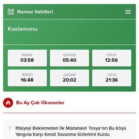
Namaz Vakitleri
Kastamonu
İMSAK
GÜNEŞ
ÖĞLE
03:58
05:40
12:56
İKİNDİ
AKŞAM
YATSI
16:48
20:02
21:36
Bu Ay Çok Okunanlar
1
İtfaiyeyi Beklemeden İlk Müdahale! Tosya’nın Bu Köyü
Yangına Karşı Kendi Savunma Sistemini Kurdu