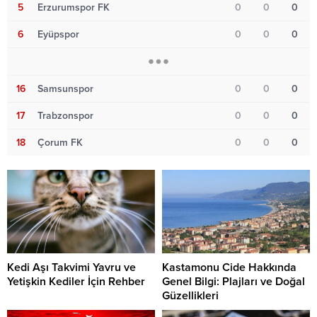
5
Erzurumspor FK
0
0
0
6
Eyüpspor
0
0
0
16
Samsunspor
0
0
0
17
Trabzonspor
0
0
0
18
Çorum FK
0
0
0
Kedi Aşı Takvimi Yavru ve
Kastamonu Cide Hakkında
Yetişkin Kediler İçin Rehber
Genel Bilgi: Plajları ve Doğal
Güzellikleri