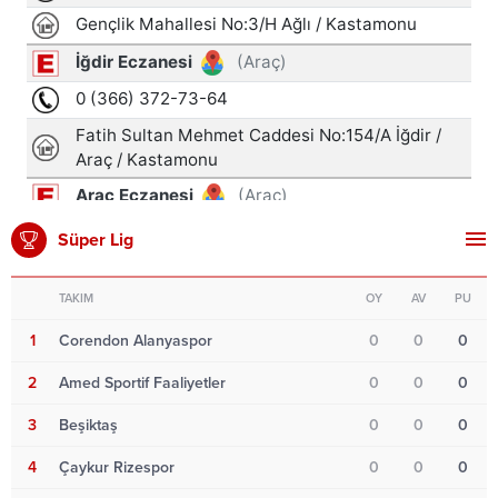
Süper Lig
TAKIM
OY
AV
PU
1
Corendon Alanyaspor
0
0
0
2
Amed Sportif Faaliyetler
0
0
0
3
Beşiktaş
0
0
0
4
Çaykur Rizespor
0
0
0