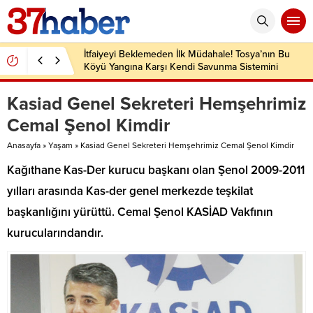
İtfaiyeyi Beklemeden İlk Müdahale! Tosya’nın Bu
Köyü Yangına Karşı Kendi Savunma Sistemini
Kurdu
Kasiad Genel Sekreteri Hemşehrimiz
Cemal Şenol Kimdir
Anasayfa
»
Yaşam
»
Kasiad Genel Sekreteri Hemşehrimiz Cemal Şenol Kimdir
Kağıthane Kas-Der kurucu başkanı olan Şenol 2009-2011
yılları arasında Kas-der genel merkezde teşkilat
başkanlığını yürüttü. Cemal Şenol KASİAD Vakfının
kurucularındandır.