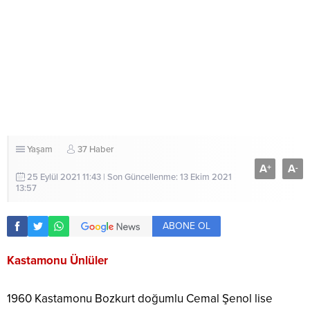
Yaşam
37 Haber
A
A
+
-
25 Eylül 2021 11:43 | Son Güncellenme: 13 Ekim 2021
13:57
ABONE OL
Kastamonu Ünlüler
1960 Kastamonu Bozkurt doğumlu Cemal Şenol lise