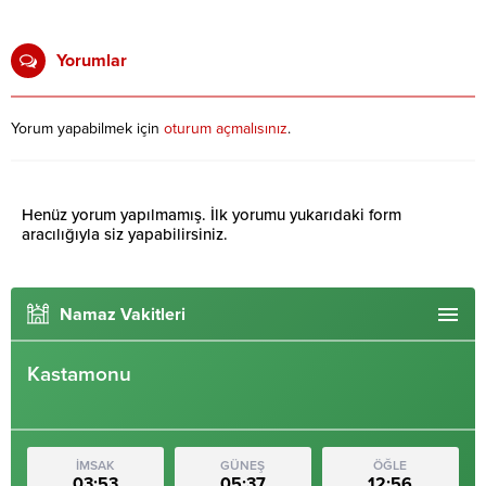
Yorumlar
Yorum yapabilmek için
oturum açmalısınız
.
Henüz yorum yapılmamış. İlk yorumu yukarıdaki form
aracılığıyla siz yapabilirsiniz.
Namaz Vakitleri
Kastamonu
İMSAK
GÜNEŞ
ÖĞLE
03:53
05:37
12:56