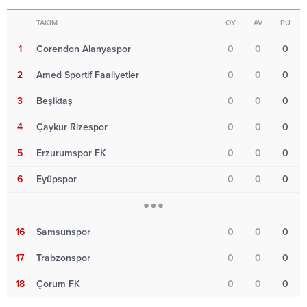
TAKIM
OY
AV
PU
1
Corendon Alanyaspor
0
0
0
2
Amed Sportif Faaliyetler
0
0
0
3
Beşiktaş
0
0
0
4
Çaykur Rizespor
0
0
0
5
Erzurumspor FK
0
0
0
6
Eyüpspor
0
0
0
16
Samsunspor
0
0
0
17
Trabzonspor
0
0
0
18
Çorum FK
0
0
0