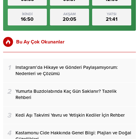
İKİNDİ
AKŞAM
YATSI
16:50
20:05
21:41
Bu Ay Çok Okunanlar
1
Instagram’da Hikaye ve Gönderi Paylaşamıyorum:
Nedenleri ve Çözümü
2
Yumurta Buzdolabında Kaç Gün Saklanır? Tazelik
Rehberi
3
Kedi Aşı Takvimi Yavru ve Yetişkin Kediler İçin Rehber
4
Kastamonu Cide Hakkında Genel Bilgi: Plajları ve Doğal