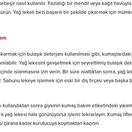
tebeşir nasıl kullanılır. Fazlalığı bir mendil veya kağıt havluyla
ürün. Yağ lekeli bezi başarılı bir şekilde çıkarmak için müm
anı
çıkarmak için bulaşık deterjanı kullanılması gibi, kumaşlardak
nılabilir. Yağ lekesini gevşetmek için seyreltilmiş bulaşık det
içinde ıslanmasına izin verin. Bir süre ıslattıktan sonra, yağ le
iz. Sabunu lekeye işlemek için eski bir diş fırçası veya başka 
ı kullandıktan sonra giysinin kumaş bakım etiketindeki yıka
nra yağ lekesi hala görünüyorsa işlemi tekrarlayın. Kumaş lifler
esi çıkana kadar kurutucuya koymaktan kaçının.