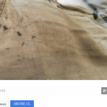
A
+
5:52
ABONE OL