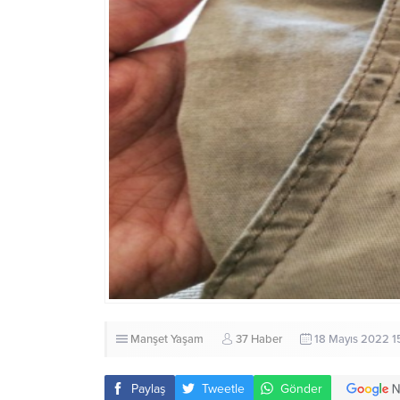
Manşet
Yaşam
37 Haber
18 Mayıs 2022 1
Paylaş
Tweetle
Gönder