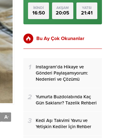
İKİNDİ
AKŞAM
YATSI
16:50
20:05
21:41
Bu Ay Çok Okunanlar
1
Instagram’da Hikaye ve
Gönderi Paylaşamıyorum:
Nedenleri ve Çözümü
2
Yumurta Buzdolabında Kaç
Gün Saklanır? Tazelik Rehberi
A
-
3
Kedi Aşı Takvimi Yavru ve
Yetişkin Kediler İçin Rehber