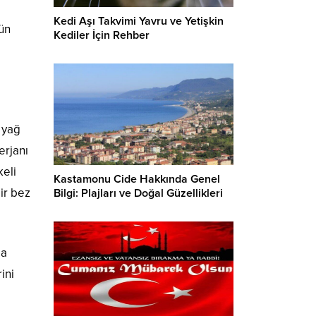
Kedi Aşı Takvimi Yavru ve Yetişkin
kün
Kediler İçin Rehber
i yağ
erjanı
keli
Kastamonu Cide Hakkında Genel
bir bez
Bilgi: Plajları ve Doğal Güzellikleri
ma
ini