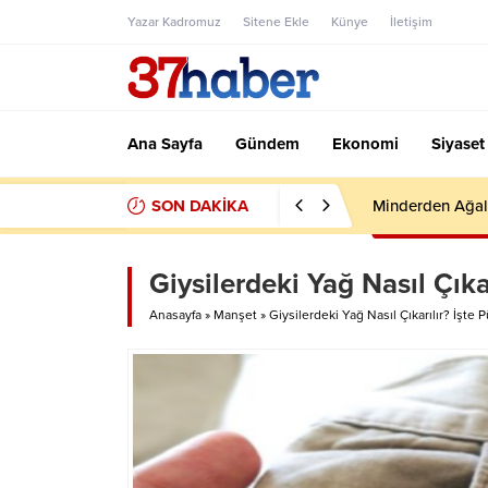
Yazar Kadromuz
Sitene Ekle
Künye
İletişim
Ana Sayfa
Gündem
Ekonomi
Siyaset
SON DAKİKA
Minderden Ağal
Giysilerdeki Yağ Nasıl Çıka
Anasayfa
»
Manşet
»
Giysilerdeki Yağ Nasıl Çıkarılır? İşte 