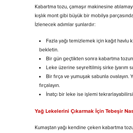
Kabartma tozu, çamaşır makinesine atılamayan
kışlık mont gibi büyük bir mobilya parçasında
İzlenecek adımlar şunlardır:
Fazla yağı temizlemek için kağıt havlu 
bekletin.
Bir gün geçtikten sonra kabartma tozunu
Leke üzerine seyreltilmiş sirke (yarım su
Bir fırça ve yumuşak sabunla ovalayın. Y
fırçalayın.
İnatçı bir leke ise işlemi tekrarlayabilirsi
Yağ Lekelerini Çıkarmak İçin Tebeşir Nası
Kumaştan yağı kendine çeken kabartma tozu il