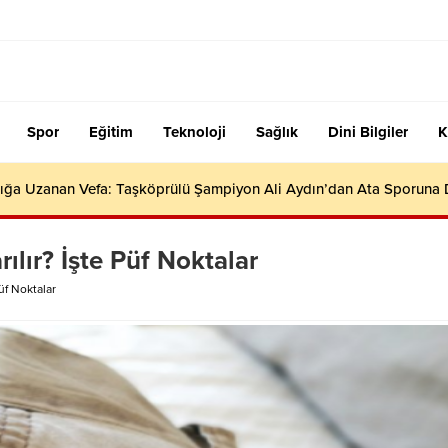
Spor
Eğitim
Teknoloji
Sağlık
Dini Bilgiler
K
ığa Uzanan Vefa: Taşköprülü Şampiyon Ali Aydın’dan Ata Sporuna
rılır? İşte Püf Noktalar
Püf Noktalar