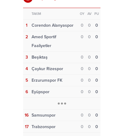
TAKIM
OY
AV
PU
1
Corendon Alanyaspor
0
0
0
2
Amed Sportif
0
0
0
Faaliyetler
3
Beşiktaş
0
0
0
4
Çaykur Rizespor
0
0
0
5
Erzurumspor FK
0
0
0
6
Eyüpspor
0
0
0
16
Samsunspor
0
0
0
17
Trabzonspor
0
0
0