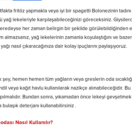
fakta fritöz yapmakla veya iyi bir spagetti Bolonezinin tadını
 yağ lekeleriyle karşılaşabileceğinizi göreceksiniz. Giysiler
neredeyse her zaman belirgin bir şekilde görülebildiğinden e
 almazsanız, yağ lekelerinin zamanla koyulaştığını ve bazen
 yağı nasıl çıkaracağınıza dair kolay ipuçlarını paylaşıyoruz.
lk şey, hemen hemen tüm yağların veya greslerin oda sıcaklı
ndil veya kağıt havlu kullanılarak nazikçe alınabileceğidir. Bu
pılmalıdır. Bundan sonra, yıkamadan önce lekeyi gevşetmek 
bulaşık deterjanı kullanabilirsiniz .
dası Nasıl Kullanılır?