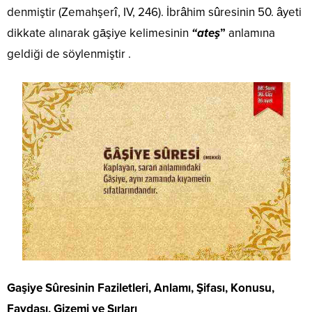
denmiştir (Zemahşerî, IV, 246). İbrâhim sûresinin 50. âyeti
dikkate alınarak gāşiye kelimesinin
“ateş
”
anlamına
geldiği de söylenmiştir .
Gaşiye Sûresinin Faziletleri, Anlamı, Şifası, Konusu,
Faydası, Gizemi ve Sırları