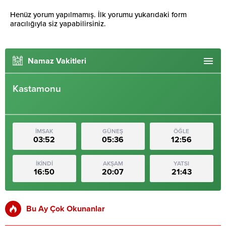
Henüz yorum yapılmamış. İlk yorumu yukarıdaki form
aracılığıyla siz yapabilirsiniz.
Namaz Vakitleri
Kastamonu
İMSAK
GÜNEŞ
ÖĞLE
03:52
05:36
12:56
İKİNDİ
AKŞAM
YATSI
16:50
20:07
21:43
Bu Ay Çok Okunanlar