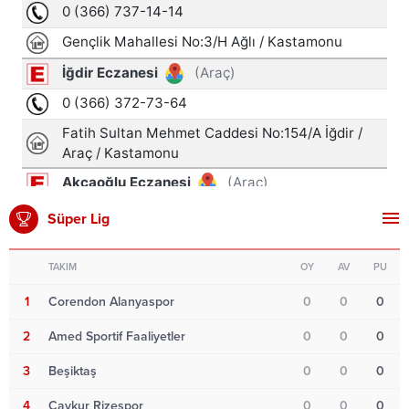
Süper Lig
TAKIM
OY
AV
PU
1
Corendon Alanyaspor
0
0
0
2
Amed Sportif Faaliyetler
0
0
0
3
Beşiktaş
0
0
0
4
Çaykur Rizespor
0
0
0