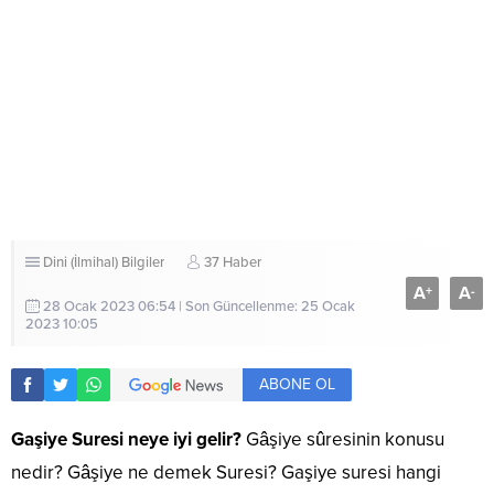
Dini (İlmihal) Bilgiler
37 Haber
A
A
+
-
28 Ocak 2023 06:54 | Son Güncellenme: 25 Ocak
2023 10:05
ABONE OL
Gaşiye Suresi neye iyi gelir?
Gâşiye sûresinin konusu
nedir? Gâşiye ne demek Suresi? Gaşiye suresi hangi