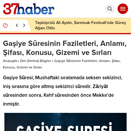
Taşköprülü Ali Aydın, Sarımsak Festivali’nde Güreş
Ağası Oldu
Gaşiye Sûresinin Faziletleri, Anlamı,
Şifası, Konusu, Gizemi ve Sırları
Anasayfa
»
Dini (İlmihal) Bilgiler
»
Gaşiye Sûresinin Faziletleri, Anlamı, Şifası,
Konusu, Gizemi ve Sırları
Gaşiye Sûresi; Mushaftaki sıralamada seksen sekizinci,
iniş sırasına göre altmış sekizinci sûredir. Zâriyât
sûresinden sonra, Kehf sûresinden önce Mekke’de
inmiştir.