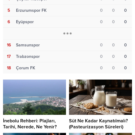
5
Erzurumspor FK
0
0
0
6
Eyüpspor
0
0
0
16
Samsunspor
0
0
0
17
Trabzonspor
0
0
0
18
Çorum FK
0
0
0
İnebolu Rehberi: Plajları,
Süt Ne Kadar Kaynatılmalı?
Tarihi, Nerede, Ne Yenir?
(Pasteurizasyon Süreleri)