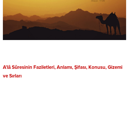
A’lâ Sûresinin Faziletleri, Anlamı, Şifası, Konusu, Gizemi
ve Sırları