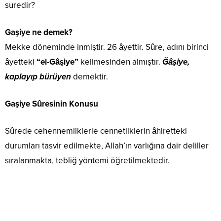
suredir?
Gaşiye ne demek?
Mekke döneminde inmiştir. 26 âyettir. Sûre, adını birinci
âyetteki
“el-Gâşiye”
kelimesinden almıştır.
Ğâşiye,
kaplayıp bürüyen
demektir.
Gaşiye Sûresinin Konusu
Sûrede cehennemliklerle cennetliklerin âhiretteki
durumları tasvir edilmekte, Allah’ın varlığına dair deliller
sıralanmakta, tebliğ yöntemi öğretilmektedir.