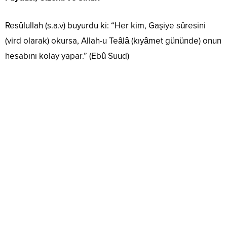
Resûlullah (s.a.v) buyurdu ki: “Her kim, Gaşiye sûresini
(vird olarak) okursa, Allah-u Teâlâ (kıyâmet gününde) onun
hesabını kolay yapar.” (Ebû Suud)