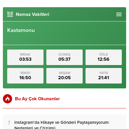
Namaz Vakitleri
Kastamonu
İMSAK
GÜNEŞ
ÖĞLE
03:53
05:37
12:56
İKİNDİ
AKŞAM
YATSI
16:50
20:05
21:41
Bu Ay Çok Okunanlar
1
Instagram’da Hikaye ve Gönderi Paylaşamıyorum:
Nedenleri ve Çözümü