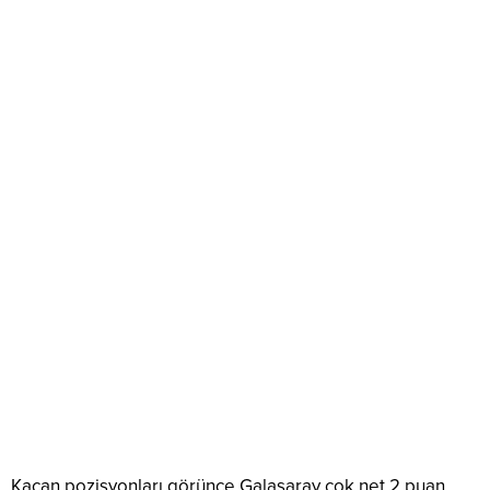
Kaçan pozisyonları görünce Galasaray çok net 2 puan