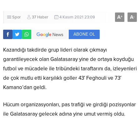
A
A
+
-
Spor
37 Haber
4 Kasım 2021 23:09
ABONE OL
Kazandığı takdirde grup lideri olarak çıkmayı
garantileyecek olan Galatasaray yine de ortaya koyduğu
futbol ve mücadele ile tribündeki taraftarını da, izleyenleri
de çok mutlu etti karşılıklı goller 43′ Feghouli ve 73′
Kamano’dan geldi.
Hücum organizasyonları, pas trafiği ve girdiği pozisyonlar
ile Galatasaray gelecek adına yine umut vermiş oldu.