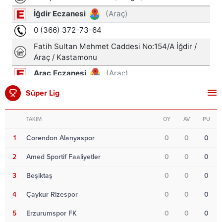
Süper Lig
TAKIM
OY
AV
PU
1
Corendon Alanyaspor
0
0
0
2
Amed Sportif Faaliyetler
0
0
0
3
Beşiktaş
0
0
0
4
Çaykur Rizespor
0
0
0
5
Erzurumspor FK
0
0
0