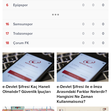
6
Eyüpspor
0
0
0
16
Samsunspor
0
0
0
17
Trabzonspor
0
0
0
18
Çorum FK
0
0
0
e-Devlet Şifresi Kaç Haneli
e-Devlet Şifresi ile e-İmza
Olmalıdır? Güvenlik İpuçları
Arasındaki Farklar Nelerdir?
Hangisini Ne Zaman
Kullanmalısınız?