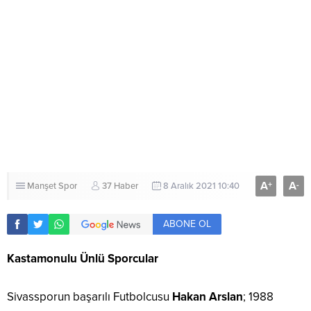
A
A
+
-
Manşet
Spor
37 Haber
8 Aralık 2021 10:40
ABONE OL
Kastamonulu Ünlü Sporcular
Sivassporun başarılı Futbolcusu
Hakan Arslan
; 1988