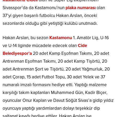
Sivasspor’da da Kastamonu’nun
plaka numarası
olan
37’yi giyen başarılı futbolcu Hakan Arslan, önceki
sezonlarda olduğu gibi yetiştiği kulübü unutmadı.
Hakan Arslan, bu sezon
Kastamonu
1. Amatör Lig, U-16
ve U-14 liginde mücadele edecek olan
Cide
Belediyespor’a
20 adet Kamp Eşofman Takımı, 20 adet
Antrenman Eşofman Takımı, 20 adet Kamp Tişörtü, 20
adet Antrenman Şort ve Tişörtü, 20 adet Yağmurluk, 20
adet Çorap, 15 adet Futbol Topu, 30 adet Yelek ve 37
numaralı imzalı formasını hediye etti. Yaptığı malzeme
karşılığı takım kaptanları Muhammed Gün, Kadir Biçer,
oyuncular Onur Kaplan ve Davut Söğüt Sivas’a gidip yıldız
oyuncuya yaptığı yardımlardan dolayı teşekkür dip
saltanat kayığı hediye ettiler. Hakan Arslan ise