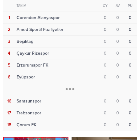
TAKIM
OY
AV
PU
1
Corendon Alanyaspor
0
0
0
2
Amed Sportif Faaliyetler
0
0
0
3
Beşiktaş
0
0
0
4
Çaykur Rizespor
0
0
0
5
Erzurumspor FK
0
0
0
6
Eyüpspor
0
0
0
16
Samsunspor
0
0
0
17
Trabzonspor
0
0
0
18
Çorum FK
0
0
0