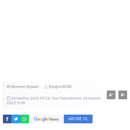
Ekonomi
Siyaset
Ertuğrul KÖSE
A
A
+
-
24 Haziran 2022 07:22 | Son Güncellenme: 24 Haziran
2022 11:39
ABONE OL