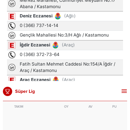
Süper Lig
TAKIM
OY
AV
PU