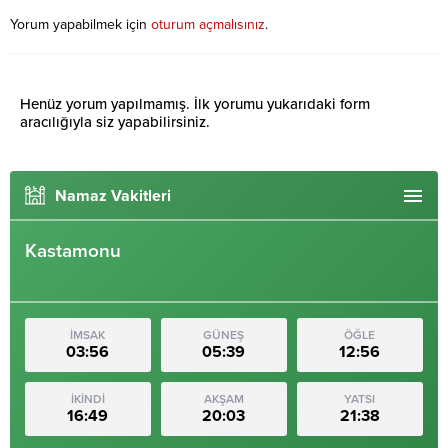
Yorum yapabilmek için
oturum açmalısınız
.
Henüz yorum yapılmamış. İlk yorumu yukarıdaki form
aracılığıyla siz yapabilirsiniz.
Namaz Vakitleri
Kastamonu
İMSAK
GÜNEŞ
ÖĞLE
03:56
05:39
12:56
İKİNDİ
AKŞAM
YATSI
16:49
20:03
21:38