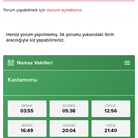
Yorum yapabilmek için
oturum açmalısınız
.
Henüz yorum yapılmamış. İlk yorumu yukarıdaki form
aracılığıyla siz yapabilirsiniz.
Namaz Vakitleri
Kastamonu
İMSAK
GÜNEŞ
ÖĞLE
03:55
05:38
12:56
İKİNDİ
AKŞAM
YATSI
16:49
20:04
21:40