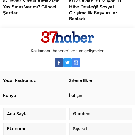
e-Devlet Şifresi Almak İçin
KUZKA’dan 39 Milyon TL
Yaş Sınırı Var mı? Güncel
Hibe Desteği! Sosyal
Şartlar
Girişimcilik Başvuruları
Başladı
Kastamonu haberleri ve tüm gelişmeler.
Yazar Kadromuz
Sitene Ekle
Künye
İletişim
Ana Sayfa
Gündem
Ekonomi
Siyaset