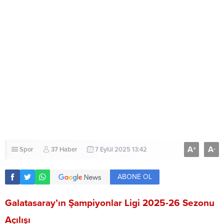
A
A
+
-
Spor
37 Haber
7 Eylül 2025 13:42
ABONE OL
Galatasaray’ın Şampiyonlar Ligi 2025-26 Sezonu
Açılışı