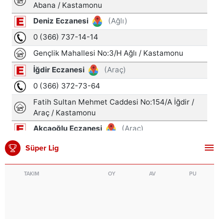
Süper Lig
TAKIM
OY
AV
PU