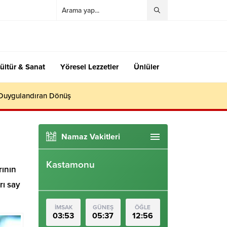
ültür & Sanat
Yöresel Lezzetler
Ünlüler
 Duygulandıran Dönüş
Namaz Vakitleri
Kastamonu
rının
rı say
İMSAK
GÜNEŞ
ÖĞLE
03:53
05:37
12:56