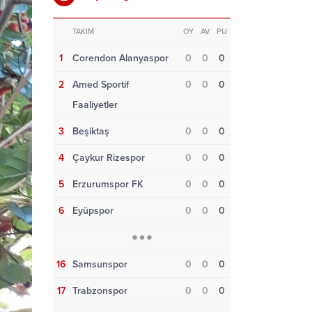
TAKIM
OY
AV
PU
1
Corendon Alanyaspor
0
0
0
2
Amed Sportif
0
0
0
Faaliyetler
3
Beşiktaş
0
0
0
4
Çaykur Rizespor
0
0
0
5
Erzurumspor FK
0
0
0
6
Eyüpspor
0
0
0
16
Samsunspor
0
0
0
17
Trabzonspor
0
0
0