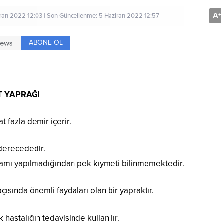
A
+
ran 2022 12:03 | Son Güncellenme: 5 Haziran 2022 12:57
ABONE OL
T YAPRAĞI
t fazla demir içerir.
derecededir.
lamı yapılmadığından pek kıymeti bilinmemektedir.
ısında önemli faydaları olan bir yapraktır.
 hastalığın tedavisinde kullanılır.