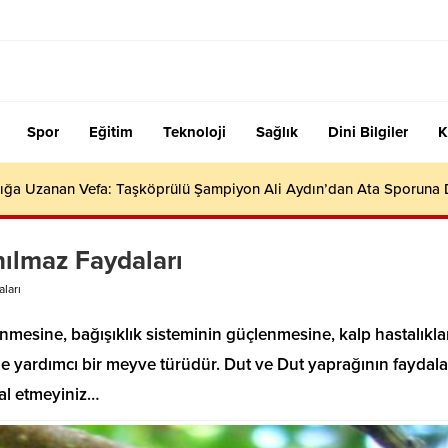
Spor
Eğitim
Teknoloji
Sağlık
Dini Bilgiler
K
ığa Uzanan Vefa: Taşköprülü Şampiyon Ali Aydın’dan Ata Sporuna
nılmaz Faydaları
ları
mesine, bağışıklık sisteminin güçlenmesine, kalp hastalıkla
 yardımcı bir meyve türüdür. Dut ve Dut yaprağının faydala
al etmeyiniz…