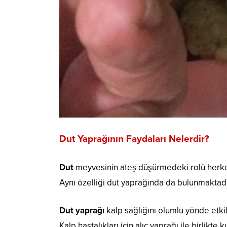
Dut Yaprağının Faydaları Nelerdir?
Dut
meyvesinin ateş düşürmedeki rolü herkes 
Aynı özelliği dut yaprağında da bulunmaktadı
Dut yaprağı
kalp sağlığını olumlu yönde etki
Kalp hastalıkları için alıç yaprağı ile birlikte k