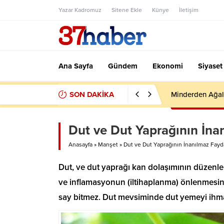
Yazar Kadromuz
Sitene Ekle
Künye
İletişim
Ana Sayfa
Gündem
Ekonomi
Siyaset
SON DAKİKA
Minderden Ağal
Dut ve Dut Yaprağının İna
Anasayfa
»
Manşet
»
Dut ve Dut Yaprağının İnanılmaz Fayda
Dut, ve dut yaprağı kan dolaşımının düzenlen
ve inflamasyonun (iltihaplanma) önlenmesine
say bitmez. Dut mevsiminde dut yemeyi ihm