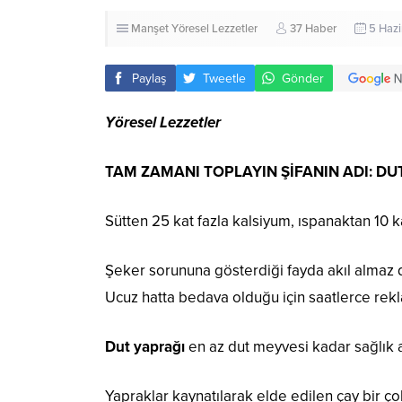
Manşet
Yöresel Lezzetler
37 Haber
5 Hazi
Paylaş
Tweetle
Gönder
Yöresel Lezzetler
TAM ZAMANI TOPLAYIN ŞİFANIN ADI: DU
Sütten 25 kat fazla kalsiyum, ıspanaktan 10 ka
Şeker sorununa gösterdiği fayda akıl almaz 
Ucuz hatta bedava olduğu için saatlerce rek
Dut yaprağı
en az dut meyvesi kadar sağlık aç
Yapraklar kaynatılarak elde edilen çay bir çok