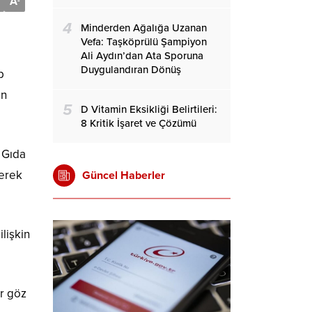
A
-
4
Minderden Ağalığa Uzanan
Vefa: Taşköprülü Şampiyon
Ali Aydın’dan Ata Sporuna
Duygulandıran Dönüş
p
in
5
D Vitamin Eksikliği Belirtileri:
8 Kritik İşaret ve Çözümü
 Gıda
gerek
Güncel Haberler
ilişkin
er göz