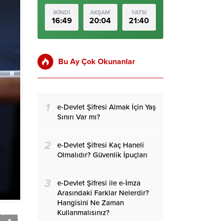
İKİNDİ
AKŞAM
YATSI
16:49
20:04
21:40
Bu Ay Çok Okunanlar
1
e-Devlet Şifresi Almak İçin Yaş
Sınırı Var mı?
2
e-Devlet Şifresi Kaç Haneli
Olmalıdır? Güvenlik İpuçları
3
e-Devlet Şifresi ile e-İmza
Arasındaki Farklar Nelerdir?
Hangisini Ne Zaman
Kullanmalısınız?