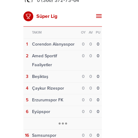
Süper Lig
TAKIM
OY
AV
PU
1
Corendon Alanyaspor
0
0
0
2
Amed Sportif
0
0
0
Faaliyetler
3
Beşiktaş
0
0
0
4
Çaykur Rizespor
0
0
0
5
Erzurumspor FK
0
0
0
6
Eyüpspor
0
0
0
16
Samsunspor
0
0
0