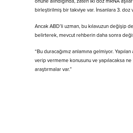
önüne alındığında, zaten iki doz mRNA aşıla
birleştirilmiş bir takviye var. İnsanlara 3. d
Ancak ABD’li uzman, bu kılavuzun değişip de
belirterek, mevcut rehberin daha sonra deği
“Bu duracağımız anlamına gelmiyor. Yapılan a
verip vermeme konusunu ve yapılacaksa ne 
araştırmalar var.”