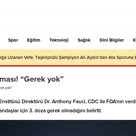
Spor
Eğitim
Teknoloji
Sağlık
Dini Bilgiler
K
ığa Uzanan Vefa: Taşköprülü Şampiyon Ali Aydın’dan Ata Sporuna
aması! “Gerek yok”
rek yok”
 Enstitüsü Direktörü Dr. Anthony Fauci, CDC ile FDA’nın verd
ndaşlar için 3. doza gerek olmadığını belirtti.