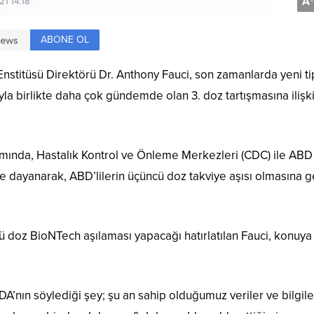
A
+
1 14:18
ABONE OL
Enstitüsü Direktörü Dr. Anthony Fauci, son zamanlarda yeni ti
ıyla birlikte daha çok gündemde olan 3. doz tartışmasına ilişk
ramında, Hastalık Kontrol ve Önleme Merkezleri (CDC) ile ABD
ere dayanarak, ABD’lilerin üçüncü doz takviye aşısı olmasına 
ncü doz BioNTech aşılaması yapacağı hatırlatılan Fauci, konuya 
FDA’nın söylediği şey; şu an sahip olduğumuz veriler ve bilgil