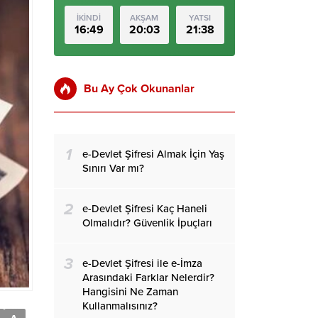
İKİNDİ
AKŞAM
YATSI
16:49
20:03
21:38
Bu Ay Çok Okunanlar
1
e-Devlet Şifresi Almak İçin Yaş
Sınırı Var mı?
2
e-Devlet Şifresi Kaç Haneli
Olmalıdır? Güvenlik İpuçları
3
e-Devlet Şifresi ile e-İmza
Arasındaki Farklar Nelerdir?
Hangisini Ne Zaman
Kullanmalısınız?