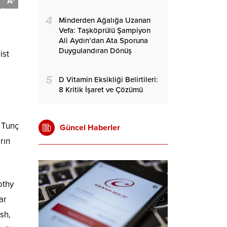
A
-
4
Minderden Ağalığa Uzanan
Vefa: Taşköprülü Şampiyon
Ali Aydın’dan Ata Sporuna
Duygulandıran Dönüş
ist
5
D Vitamin Eksikliği Belirtileri:
8 Kritik İşaret ve Çözümü
. Tunç
Güncel Haberler
rın
othy
ar
sh,