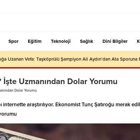
Spor
Eğitim
Teknoloji
Sağlık
Dini Bilgiler
K
ığa Uzanan Vefa: Taşköprülü Şampiyon Ali Aydın’dan Ata Sporuna
? İşte Uzmanından Dolar Yorumu
manından Dolar Yorumu
internette araştırılıyor. Ekonomist Tunç Şatıroğu merak edi
r yorumu