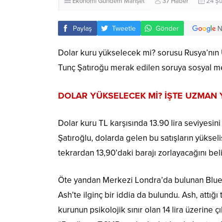
Ekonomi
Gündem
Manşet
37 Haber
24 Şu
Paylaş
Tweetle
Gönder
Dolar kuru yükselecek mi? sorusu Rusya’nın Uk
Tunç Şatıroğu merak edilen soruya sosyal m
DOLAR YÜKSELECEK Mİ? İŞTE UZMAN
Dolar kuru TL karşısında 13.90 lira seviyesini
Şatıroğlu, dolarda gelen bu satışların yüksel
tekrardan 13,90’daki barajı zorlayacağını belir
Öte yandan Merkezi Londra’da bulunan Blueba
Ash’te ilginç bir iddia da bulundu. Ash, attığ
kurunun psikolojik sınır olan 14 lira üzerine 