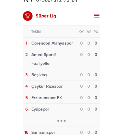
Süper Lig
TAKIM
OY
AV
PU
1
Corendon Alanyaspor
0
0
0
2
Amed Sportif
0
0
0
Faaliyetler
3
Beşiktaş
0
0
0
4
Çaykur Rizespor
0
0
0
5
Erzurumspor FK
0
0
0
6
Eyüpspor
0
0
0
16
Samsunspor
0
0
0