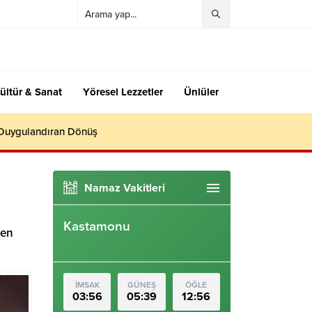
ültür & Sanat
Yöresel Lezzetler
Ünlüler
 Duygulandıran Dönüş
Namaz Vakitleri
Kastamonu
len
İMSAK
GÜNEŞ
ÖĞLE
03:56
05:39
12:56