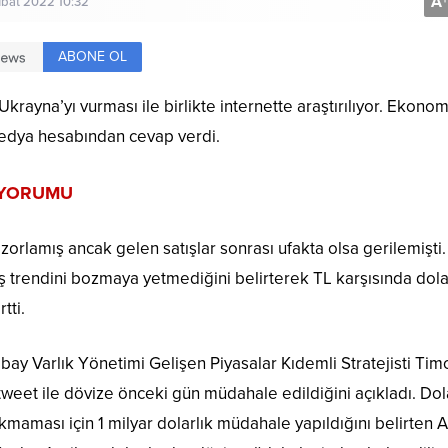
A
+
bat 2022 10:32
ABONE OL
rayna’yı vurması ile birlikte internette araştırılıyor. Ekonom
edya hesabından cevap verdi.
 YORUMU
 zorlamış ancak gelen satışlar sonrası ufakta olsa gerilemişti
iş trendini bozmaya yetmediğini belirterek TL karşısında dola
tti.
y Varlık Yönetimi Gelişen Piyasalar Kıdemli Stratejisti Tim
ı tweet ile dövize önceki gün müdahale edildiğini açıkladı. Dol
çıkmaması için 1 milyar dolarlık müdahale yapıldığını belirten A