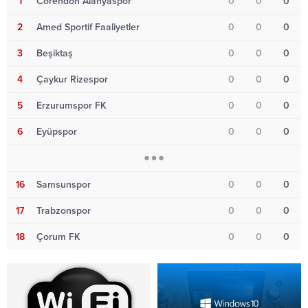
1
Corendon Alanyaspor
0
0
0
2
Amed Sportif Faaliyetler
0
0
0
3
Beşiktaş
0
0
0
4
Çaykur Rizespor
0
0
0
5
Erzurumspor FK
0
0
0
6
Eyüpspor
0
0
0
16
Samsunspor
0
0
0
17
Trabzonspor
0
0
0
18
Çorum FK
0
0
0