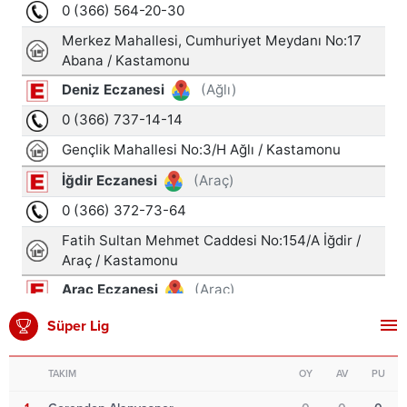
Süper Lig
TAKIM
OY
AV
PU