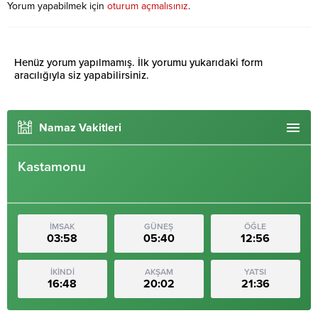
Yorum yapabilmek için
oturum açmalısınız
.
Henüz yorum yapılmamış. İlk yorumu yukarıdaki form
aracılığıyla siz yapabilirsiniz.
Namaz Vakitleri
Kastamonu
İMSAK
GÜNEŞ
ÖĞLE
03:58
05:40
12:56
İKİNDİ
AKŞAM
YATSI
16:48
20:02
21:36