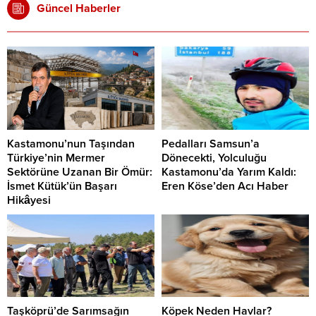
Güncel Haberler
Kastamonu’nun Taşından
Pedalları Samsun’a
Türkiye’nin Mermer
Dönecekti, Yolculuğu
Sektörüne Uzanan Bir Ömür:
Kastamonu’da Yarım Kaldı:
İsmet Kütük’ün Başarı
Eren Köse’den Acı Haber
Hikâyesi
Taşköprü’de Sarımsağın
Köpek Neden Havlar?