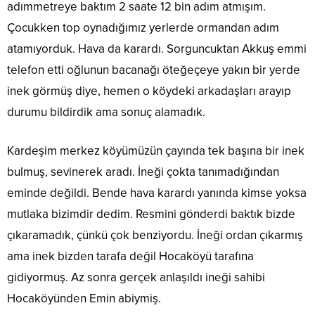
adımmetreye baktım 2 saate 12 bin adım atmışım.
Çocukken top oynadığımız yerlerde ormandan adım
atamıyorduk. Hava da karardı. Sorguncuktan Akkuş emmi
telefon etti oğlunun bacanağı öteğeçeye yakın bir yerde
inek görmüş diye, hemen o köydeki arkadaşları arayıp
durumu bildirdik ama sonuç alamadık.
Kardeşim merkez köyümüzün çayında tek başına bir inek
bulmuş, sevinerek aradı. İneği çokta tanımadığından
eminde değildi. Bende hava karardı yanında kimse yoksa
mutlaka bizimdir dedim. Resmini gönderdi baktık bizde
çıkaramadık, çünkü çok benziyordu. İneği ordan çıkarmış
ama inek bizden tarafa değil Hocaköyü tarafına
gidiyormuş. Az sonra gerçek anlaşıldı ineği sahibi
Hocaköyünden Emin abiymiş.