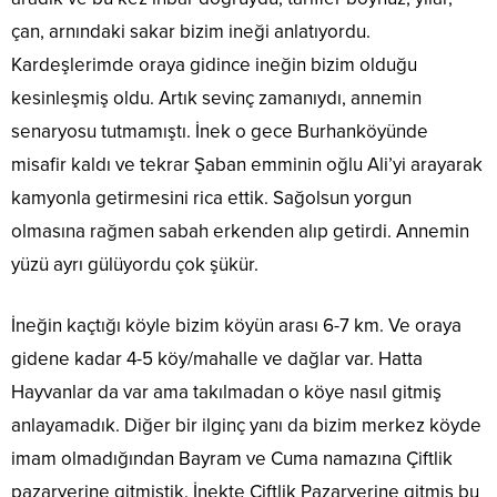
çan, arnındaki sakar bizim ineği anlatıyordu.
Kardeşlerimde oraya gidince ineğin bizim olduğu
kesinleşmiş oldu. Artık sevinç zamanıydı, annemin
senaryosu tutmamıştı. İnek o gece Burhanköyünde
misafir kaldı ve tekrar Şaban emminin oğlu Ali’yi arayarak
kamyonla getirmesini rica ettik. Sağolsun yorgun
olmasına rağmen sabah erkenden alıp getirdi. Annemin
yüzü ayrı gülüyordu çok şükür.
İneğin kaçtığı köyle bizim köyün arası 6-7 km. Ve oraya
gidene kadar 4-5 köy/mahalle ve dağlar var. Hatta
Hayvanlar da var ama takılmadan o köye nasıl gitmiş
anlayamadık. Diğer bir ilginç yanı da bizim merkez köyde
imam olmadığından Bayram ve Cuma namazına Çiftlik
pazaryerine gitmiştik. İnekte Çiftlik Pazaryerine gitmiş bu