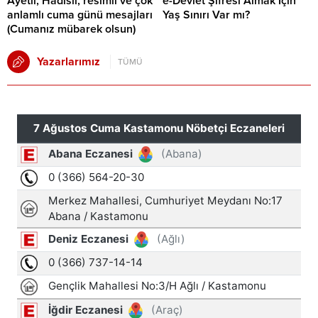
Ayetli, Hadisli, resimli ve çok
e-Devlet Şifresi Almak İçin
anlamlı cuma günü mesajları
Yaş Sınırı Var mı?
(Cumanız mübarek olsun)
Yazarlarımız
TÜMÜ