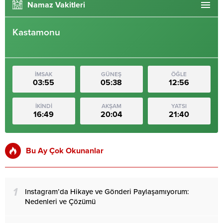
Namaz Vakitleri
Kastamonu
İMSAK
GÜNEŞ
ÖĞLE
03:55
05:38
12:56
İKİNDİ
AKŞAM
YATSI
16:49
20:04
21:40
Bu Ay Çok Okunanlar
1
Instagram’da Hikaye ve Gönderi Paylaşamıyorum:
Nedenleri ve Çözümü