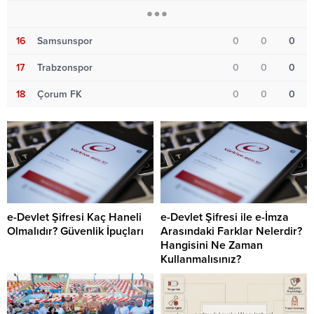
16
Samsunspor
0
0
0
17
Trabzonspor
0
0
0
18
Çorum FK
0
0
0
e-Devlet Şifresi Kaç Haneli
e-Devlet Şifresi ile e-İmza
Olmalıdır? Güvenlik İpuçları
Arasındaki Farklar Nelerdir?
Hangisini Ne Zaman
Kullanmalısınız?