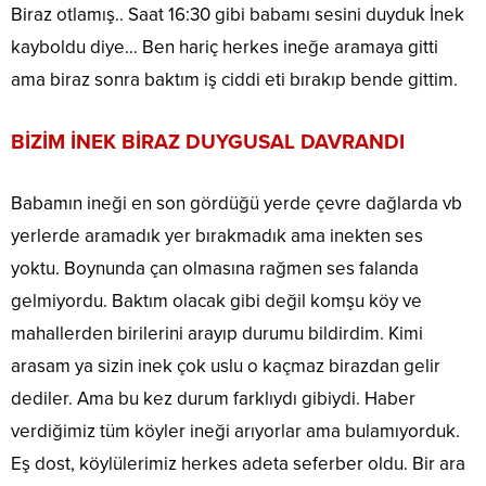
Biraz otlamış.. Saat 16:30 gibi babamı sesini duyduk İnek
kayboldu diye… Ben hariç herkes ineğe aramaya gitti
ama biraz sonra baktım iş ciddi eti bırakıp bende gittim.
BİZİM İNEK BİRAZ DUYGUSAL DAVRANDI
Babamın ineği en son gördüğü yerde çevre dağlarda vb
yerlerde aramadık yer bırakmadık ama inekten ses
yoktu. Boynunda çan olmasına rağmen ses falanda
gelmiyordu. Baktım olacak gibi değil komşu köy ve
mahallerden birilerini arayıp durumu bildirdim. Kimi
arasam ya sizin inek çok uslu o kaçmaz birazdan gelir
dediler. Ama bu kez durum farklıydı gibiydi. Haber
verdiğimiz tüm köyler ineği arıyorlar ama bulamıyorduk.
Eş dost, köylülerimiz herkes adeta seferber oldu. Bir ara