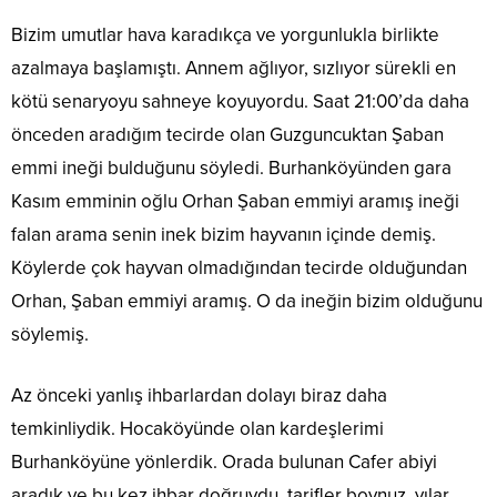
Bizim umutlar hava karadıkça ve yorgunlukla birlikte
azalmaya başlamıştı. Annem ağlıyor, sızlıyor sürekli en
kötü senaryoyu sahneye koyuyordu. Saat 21:00’da daha
önceden aradığım tecirde olan Guzguncuktan Şaban
emmi ineği bulduğunu söyledi. Burhanköyünden gara
Kasım emminin oğlu Orhan Şaban emmiyi aramış ineği
falan arama senin inek bizim hayvanın içinde demiş.
Köylerde çok hayvan olmadığından tecirde olduğundan
Orhan, Şaban emmiyi aramış. O da ineğin bizim olduğunu
söylemiş.
Az önceki yanlış ihbarlardan dolayı biraz daha
temkinliydik. Hocaköyünde olan kardeşlerimi
Burhanköyüne yönlerdik. Orada bulunan Cafer abiyi
aradık ve bu kez ihbar doğruydu, tarifler boynuz, yılar,