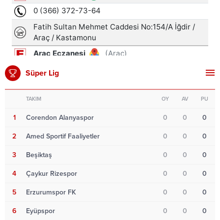
Süper Lig
TAKIM
OY
AV
PU
1
Corendon Alanyaspor
0
0
0
2
Amed Sportif Faaliyetler
0
0
0
3
Beşiktaş
0
0
0
4
Çaykur Rizespor
0
0
0
5
Erzurumspor FK
0
0
0
6
Eyüpspor
0
0
0