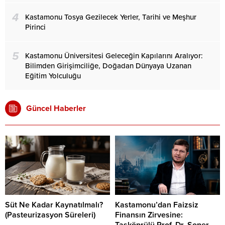
4
Kastamonu Tosya Gezilecek Yerler, Tarihi ve Meşhur
Pirinci
5
Kastamonu Üniversitesi Geleceğin Kapılarını Aralıyor:
Bilimden Girişimciliğe, Doğadan Dünyaya Uzanan
Eğitim Yolculuğu
Güncel Haberler
Süt Ne Kadar Kaynatılmalı?
Kastamonu’dan Faizsiz
(Pasteurizasyon Süreleri)
Finansın Zirvesine:
Taşköprülü Prof. Dr. Soner