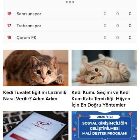
16
Samsunspor
0
0
0
17
Trabzonspor
0
0
0
18
Çorum FK
0
0
0
Kedi Tuvalet Eğitimi Lazımlık
Kedi Kumu Seçimi ve Kedi
Nasıl Verilir? Adım Adım
Kum Kabı Temizliği: Hijyen
İçin En Doğru Yöntemler