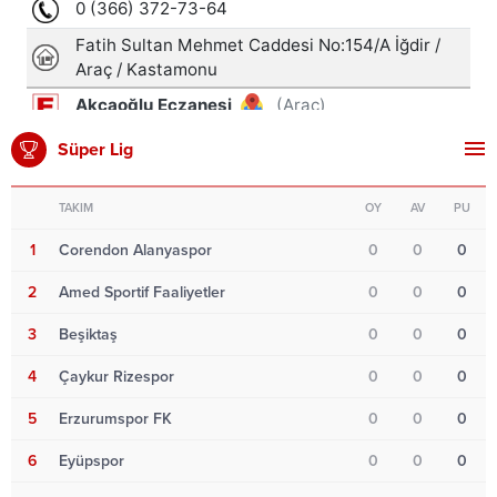
Süper Lig
TAKIM
OY
AV
PU
1
Corendon Alanyaspor
0
0
0
2
Amed Sportif Faaliyetler
0
0
0
3
Beşiktaş
0
0
0
4
Çaykur Rizespor
0
0
0
5
Erzurumspor FK
0
0
0
6
Eyüpspor
0
0
0