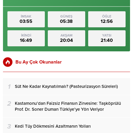
İMSAK
GÜNEŞ
ÖĞLE
03:55
05:38
12:56
İKİNDİ
AKŞAM
YATSI
16:49
20:04
21:40
Bu Ay Çok Okunanlar
1
Süt Ne Kadar Kaynatılmalı? (Pasteurizasyon Süreleri)
2
Kastamonu’dan Faizsiz Finansın Zirvesine: Taşköprülü
Prof. Dr. Soner Duman Türkiye’ye Yön Veriyor
3
Kedi Tüy Dökmesini Azaltmanın Yolları