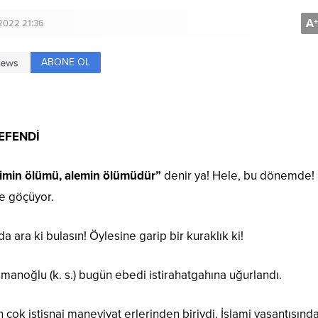
A
+
 2022 21:36
ABONE OL
EFENDİ
imin ölümü, alemin ölümüdür”
denir ya! Hele, bu dönemde!
ne göçüyor.
 ara ki bulasın! Öylesine garip bir kuraklık ki!
noğlu (k. s.) bugün ebedi istirahatgahına uğurlandı.
 çok istisnai maneviyat erlerinden biriydi. İslami yaşantısınd