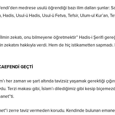
ndi’den medrese usulü öğrendiği bazı ilim dalları şunlar: Sa
, Hadis, Usul-ü Hadis, Usul-ü Fetva, Tefsir, Ulum-ul Kur’an, Tef
“İlmin zekatı, onu bilmeyene öğretmektir” Hadis-i Şerifi gereğ
min zekatını hakkıyla verdi. Hem de hiç istikametten sapmadı
AEFENDİ GEÇTİ
m’ı her zaman ve şart altında tavizsiz yaşamak gerektiği çığır
du. Terzi makası gibi, İslam’ı dilediğimiz gibi kesip biçemezd
anet”ti.
net”i zerre taviz vermeden korudu. Kendinde bulunan emanet