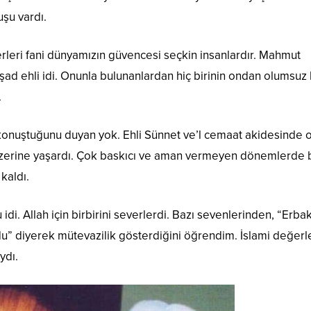
uşu vardı.
erleri fani dünyamızın güvencesi seçkin insanlardır. Mahmut
rşad ehli idi. Onunla bulunanlardan hiç birinin ondan olumsuz 
.
onuştuğunu duyan yok. Ehli Sünnet ve’l cemaat akidesinde 
e üzerine yaşardı. Çok baskıcı ve aman vermeyen dönemlerde 
kaldı.
di. Allah için birbirini severlerdi. Bazı sevenlerinden, “Erba
u” diyerek mütevazilik gösterdiğini öğrendim. İslami değerl
ydı.