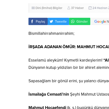
Dini (İlmihal) Bilgiler
37 Haber
24 Haziran
Paylaş
Tweetle
Gönder
Bismillahirrahmanirrahim;
İRŞADA ADANAN ÖMÜR: MAHMUT HOCA
Esselamü aleyküm! Kıymetli kardeşlerim!
“Al
Dünyanın kutup yıldızları bir bir ahiret alemi
Sapasağlam bir gönül erini, şu yalancı dünyada
İsmailağa Cemaati’nin
Şeyhi Mahmut Ustaosma
Mahmut Hocaefendi
(k. s.) bugünkü dünyanın