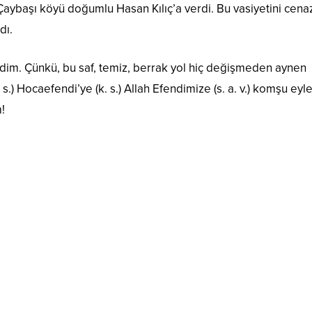
 Çaybaşı köyü doğumlu Hasan Kılıç’a verdi. Bu vasiyetini cena
dı.
indim. Çünkü, bu saf, temiz, berrak yol hiç değişmeden aynen
 Hocaefendi’ye (k. s.) Allah Efendimize (s. a. v.) komşu eyle
!