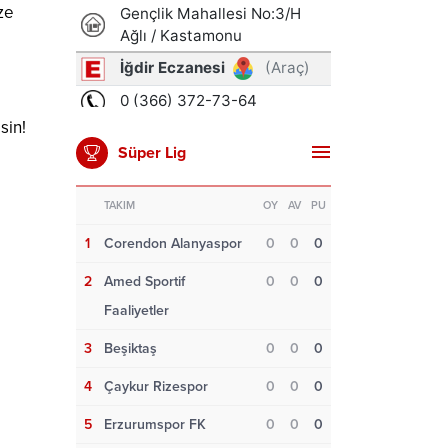
ze
sin!
Süper Lig
TAKIM
OY
AV
PU
1
Corendon Alanyaspor
0
0
0
2
Amed Sportif
0
0
0
Faaliyetler
3
Beşiktaş
0
0
0
4
Çaykur Rizespor
0
0
0
5
Erzurumspor FK
0
0
0