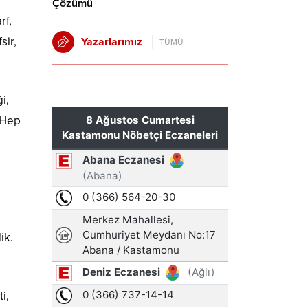
Çözümü
rf,
sir,
Yazarlarımız
TÜMÜ
i,
. Hep
ı
ik.
i,