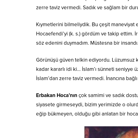
zerre taviz vermedi. Sadık ve sağlam bir dur
Kıymetlerini bilmeliydik. Bu çeşit maneviyat 
Hocaefendi’yi (k. s.) gördüm ve takip ettim. İ
söz edenini duymadım. Müstesna bir insandı
Görünüşü güven telkin ediyordu. Lüzumsuz k
kadar kararlı idi ki… İslam’ı sünneti seniyy
İslam’dan zerre taviz vermedi. İnancına bağlı 
Erbakan Hoca’nın
çok samimi ve sadık dostu i
siyasete girmeseydi, bizim yerimizde o olurd
eğip bükmeyen, olduğu gibi anlatan bir hoca