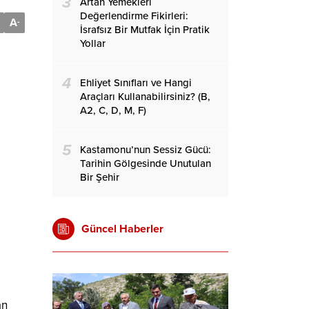
3
Artan Yemekleri
Değerlendirme Fikirleri:
A
-
İsrafsız Bir Mutfak İçin Pratik
Yollar
4
Ehliyet Sınıfları ve Hangi
Araçları Kullanabilirsiniz? (B,
A2, C, D, M, F)
5
Kastamonu’nun Sessiz Gücü:
Tarihin Gölgesinde Unutulan
Bir Şehir
Güncel Haberler
an