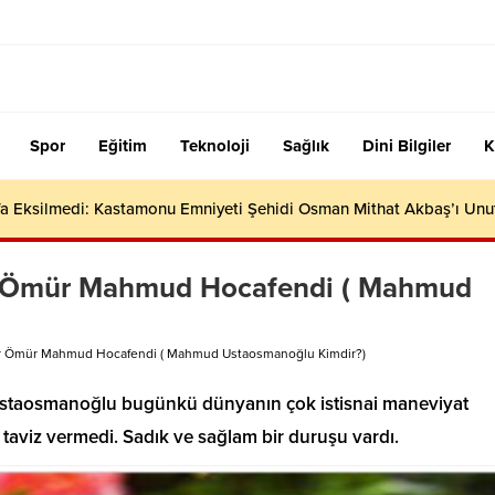
Spor
Eğitim
Teknoloji
Sağlık
Dini Bilgiler
K
efa Eksilmedi: Kastamonu Emniyeti Şehidi Osman Mithat Akbaş’ı Un
ir Ömür Mahmud Hocafendi ( Mahmud
Bir Ömür Mahmud Hocafendi ( Mahmud Ustaosmanoğlu Kimdir?)
staosmanoğlu bugünkü dünyanın çok istisnai maneviyat
e taviz vermedi. Sadık ve sağlam bir duruşu vardı.