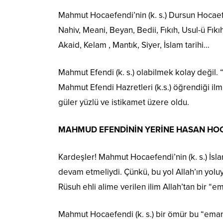
Mahmut Hocaefendi’nin (k. s.) Dursun Hocaefe
Nahiv, Meani, Beyan, Bedii, Fıkıh, Usul-ü Fıkıh
Akaid, Kelam , Mantık, Siyer, İslam tarihi…
Mahmut Efendi (k. s.) olabilmek kolay değil. 
Mahmut Efendi Hazretleri (k.s.) öğrendiği il
güler yüzlü ve istikamet üzere oldu.
MAHMUD EFENDİNİN YERİNE HASAN HOC
Kardeşler! Mahmut Hocaefendi’nin (k. s.) İsla
devam etmeliydi. Çünkü, bu yol Allah’ın yoluy
Rüsuh ehli alime verilen ilim Allah’tan bir “em
Mahmut Hocaefendi (k. s.) bir ömür bu “ema