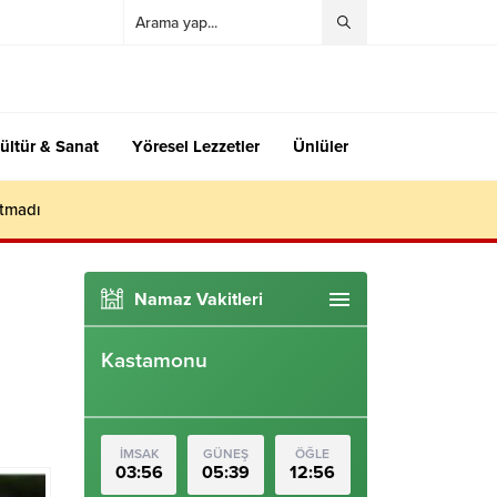
ültür & Sanat
Yöresel Lezzetler
Ünlüler
utmadı
Namaz Vakitleri
Kastamonu
İMSAK
GÜNEŞ
ÖĞLE
03:56
05:39
12:56