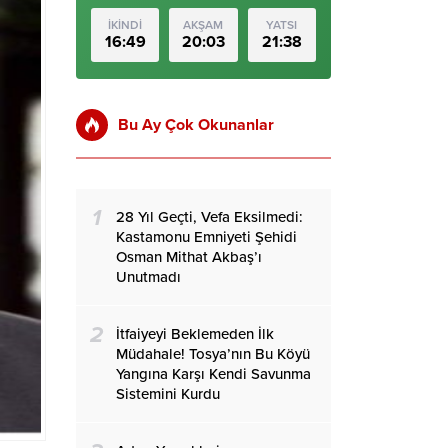
İKİNDİ
AKŞAM
YATSI
16:49
20:03
21:38
Bu Ay Çok Okunanlar
1
28 Yıl Geçti, Vefa Eksilmedi:
Kastamonu Emniyeti Şehidi
Osman Mithat Akbaş’ı
Unutmadı
2
İtfaiyeyi Beklemeden İlk
Müdahale! Tosya’nın Bu Köyü
Yangına Karşı Kendi Savunma
Sistemini Kurdu