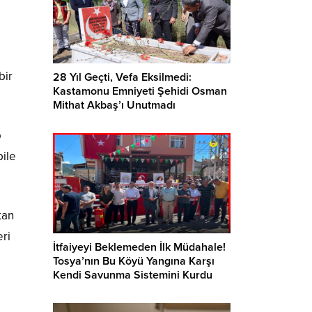
bir
28 Yıl Geçti, Vefa Eksilmedi:
Kastamonu Emniyeti Şehidi Osman
Mithat Akbaş’ı Unutmadı
o
bile
kan
eri
İtfaiyeyi Beklemeden İlk Müdahale!
Tosya’nın Bu Köyü Yangına Karşı
Kendi Savunma Sistemini Kurdu