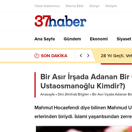
Yazar Kadromuz
Sitene Ekle
Künye
İletişim
Ana Sayfa
Gündem
Ekonomi
Siyaset
SON DAKİKA
28 Yıl Geçti, V
Bir Asır İrşada Adanan B
Ustaosmanoğlu Kimdir?)
Anasayfa
»
Dini (İlmihal) Bilgiler
»
Bir Asır İrşada Adanan 
Mahmut Hocaefendi diye bilinen Mahmud U
erlerinden biriydi. İslami yaşantısından zerr