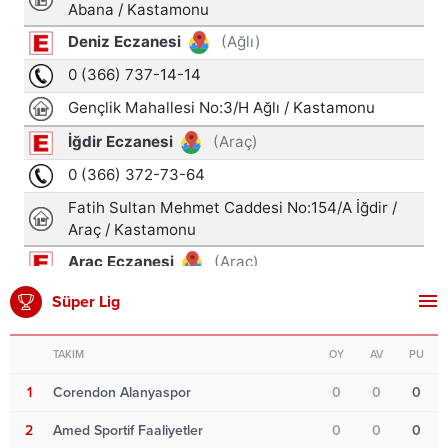
Süper Lig
TAKIM
OY
AV
PU
1
Corendon Alanyaspor
0
0
0
2
Amed Sportif Faaliyetler
0
0
0