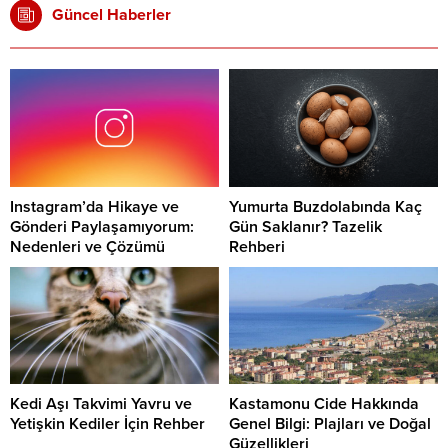
Güncel Haberler
Instagram’da Hikaye ve
Yumurta Buzdolabında Kaç
Gönderi Paylaşamıyorum:
Gün Saklanır? Tazelik
Nedenleri ve Çözümü
Rehberi
Kedi Aşı Takvimi Yavru ve
Kastamonu Cide Hakkında
Yetişkin Kediler İçin Rehber
Genel Bilgi: Plajları ve Doğal
Güzellikleri