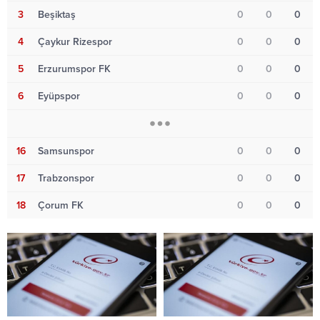
3
Beşiktaş
0
0
0
4
Çaykur Rizespor
0
0
0
5
Erzurumspor FK
0
0
0
6
Eyüpspor
0
0
0
16
Samsunspor
0
0
0
17
Trabzonspor
0
0
0
18
Çorum FK
0
0
0