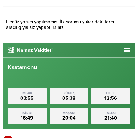
Henüz yorum yapılmamış. İlk yorumu yukarıdaki form
aracılığıyla siz yapabilirsiniz.
Namaz Vakitleri
Kastamonu
İMSAK
GÜNEŞ
ÖĞLE
03:55
05:38
12:56
İKİNDİ
AKŞAM
YATSI
16:49
20:04
21:40