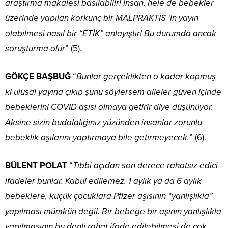
araştırma makalesi basılabilir! İnsan, hele de bebekler
üzerinde yapılan korkunç bir MALPRAKTİS ‘in yayın
olabilmesi nasıl bir “ETİK” anlayıştır! Bu durumda ancak
soruşturma olur
” (5).
GÖKÇE BAŞBUĞ
“
Bunlar gerçeklikten o kadar kopmuş
ki ulusal yayına çıkıp şunu söylersem aileler güven içinde
bebeklerini COVID aşısı olmaya getirir diye düşünüyor.
Aksine sizin budalalığınız yüzünden insanlar zorunlu
bebeklik aşılarını yaptırmaya bile getirmeyecek.
” (6).
BÜLENT POLAT
“
Tıbbi açıdan son derece rahatsız edici
ifadeler bunlar. Kabul edilemez. 1 aylık ya da 6 aylık
bebeklere, küçük çocuklara Pfizer aşısının “yanlışlıkla”
yapılması mümkün değil. Bir bebeğe bir aşının yanlışlıkla
yapılmasının bu denli rahat ifade edilebilmesi de çok