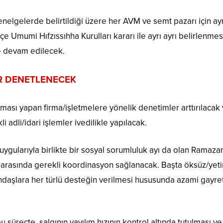
elgelerde belirtildiği üzere her AVM ve semt pazarı için ay
lçe Umumi Hıfzıssıhha Kurulları kararı ile ayrı ayrı belirlenme
e devam edilecek.
R DENETLENECEK
laması yapan firma/işletmelere yönelik denetimler arttırılacak
i adli/idari işlemler ivedilikle yapılacak.
uygularıyla birlikte bir sosyal sorumluluk ayı da olan Ramaza
r arasında gerekli koordinasyon sağlanacak. Başta öksüz/yet
ndaşlara her türlü desteğin verilmesi hususunda azami gayre
süreçte, salgının yayılım hızının kontrol altında tutulması ve