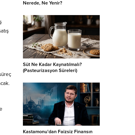
Nerede, Ne Yenir?
ş
atış
Süt Ne Kadar Kaynatılmalı?
(Pasteurizasyon Süreleri)
süreç
acak.
re
Kastamonu’dan Faizsiz Finansın