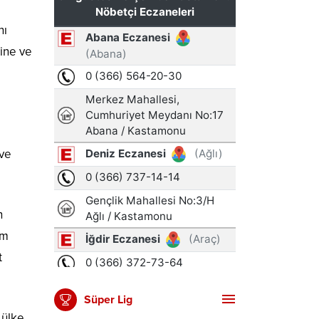
nı
sine ve
 ve
n
im
t
Süper Lig
 ülke