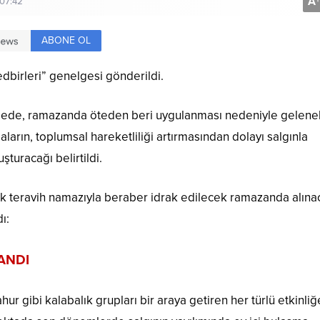
A
+
 07:42
ABONE OL
edbirleri” genelgesi gönderildi.
lgede, ramazanda öteden beri uygulanması nedeniyle gelene
ların, toplumsal hareketliliği artırmasından dolayı salgınla
turacağı belirtildi.
lk teravih namazıyla beraber idrak edilecek ramazanda alına
ı:
ANDI
ahur gibi kalabalık grupları bir araya getiren her türlü etkinli