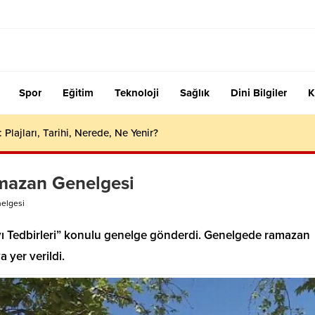
Spor
Eğitim
Teknoloji
Sağlık
Dini Bilgiler
K
 Plajları, Tarihi, Nerede, Ne Yenir?
amazan Genelgesi
nelgesi
n Ayı Tedbirleri” konulu genelge gönderdi. Genelgede ramazan
 yer verildi.