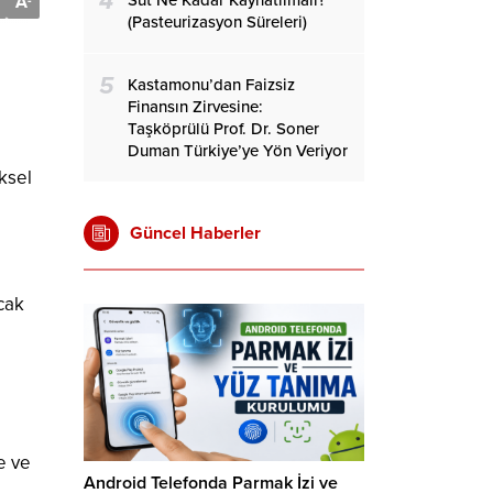
4
Süt Ne Kadar Kaynatılmalı?
A
-
(Pasteurizasyon Süreleri)
5
Kastamonu’dan Faizsiz
Finansın Zirvesine:
Taşköprülü Prof. Dr. Soner
Duman Türkiye’ye Yön Veriyor
ksel
Güncel Haberler
cak
ğe ve
Android Telefonda Parmak İzi ve