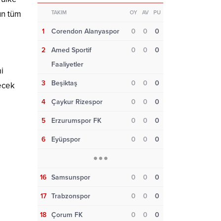
un tüm
TAKIM
OY
AV
PU
1
Corendon Alanyaspor
0
0
0
2
Amed Sportif
0
0
0
Faaliyetler
i
3
Beşiktaş
0
0
0
yecek
4
Çaykur Rizespor
0
0
0
5
Erzurumspor FK
0
0
0
6
Eyüpspor
0
0
0
16
Samsunspor
0
0
0
17
Trabzonspor
0
0
0
18
Çorum FK
0
0
0