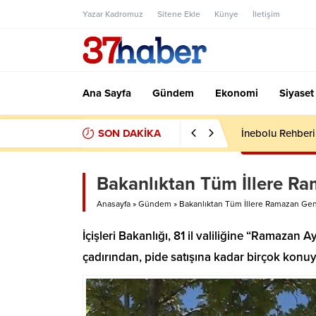
Yazar Kadromuz
Sitene Ekle
Künye
İletişim
Ana Sayfa
Gündem
Ekonomi
Siyaset
SON DAKİKA
İnebolu Rehberi:
Bakanlıktan Tüm İllere R
Anasayfa
»
Gündem
»
Bakanlıktan Tüm İllere Ramazan Ge
İçişleri Bakanlığı, 81 il valiliğine “Ramaza
çadırından, pide satışına kadar birçok konuya