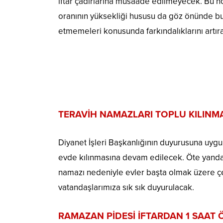
iftar çadırlarına müsaade edilmeyecek. Bu n
oranının yüksekliği hususu da göz önünde bul
etmemeleri konusunda farkındalıklarını artır
TERAVİH NAMAZLARI TOPLU KILINM
Diyanet İşleri Başkanlığının duyurusuna uygun
evde kılınmasına devam edilecek. Öte yandan 
namazı nedeniyle evler başta olmak üzere çe
vatandaşlarımıza sık sık duyurulacak.
RAMAZAN PİDESİ İFTARDAN 1 SAAT 