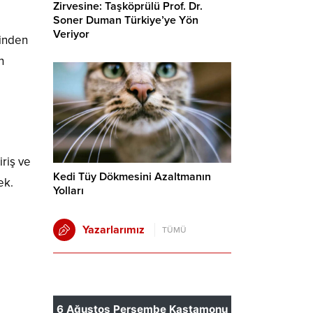
Zirvesine: Taşköprülü Prof. Dr.
Soner Duman Türkiye’ye Yön
Veriyor
sinden
n
riş ve
Kedi Tüy Dökmesini Azaltmanın
ek.
Yolları
Yazarlarımız
TÜMÜ