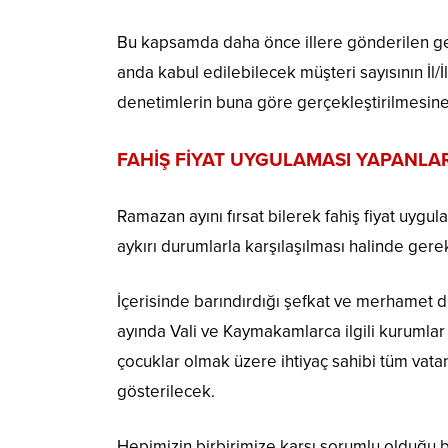
Bu kapsamda daha önce illere gönderilen gen
anda kabul edilebilecek müşteri sayısının İl/İ
denetimlerin buna göre gerçekleştirilmesin
FAHİŞ FİYAT UYGULAMASI YAPANLA
Ramazan ayını fırsat bilerek fahiş fiyat uygu
aykırı durumlarla karşılaşılması halinde gerekl
İçerisinde barındırdığı şefkat ve merhamet d
ayında Vali ve Kaymakamlarca ilgili kurumla
çocuklar olmak üzere ihtiyaç sahibi tüm vata
gösterilecek.
Hepimizin birbirimize karşı sorumlu olduğu bu 