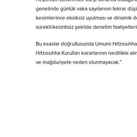
genelinde günlük vaka sayılarının tekrar düşü
kesimlerince eksiksiz uyulması ve dinamik de
sürekli/kesintisiz şekilde denetim faaliyetler
Bu esaslar doğrultusunda Umumi Hıfzıssıhha 
Hıfzıssıhha Kurulları kararlarının ivedilikl
ve mağduriyete neden olunmayacak.”