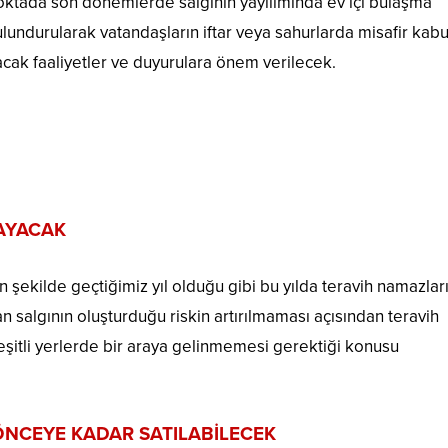
oktada son dönemlerde salgının yayılımında ev içi bulaşma
undurularak vatandaşların iftar veya sahurlarda misafir kabu
acak faaliyetler ve duyurulara önem verilecek.
AYACAK
 şekilde geçtiğimiz yıl olduğu gibi bu yılda teravih namazlar
salgının oluşturduğu riskin artırılmaması açısından teravih
şitli yerlerde bir araya gelinmemesi gerektiği konusu
ÖNCEYE KADAR SATILABİLECEK