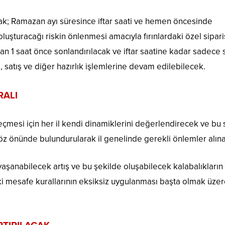
arak; Ramazan ayı süresince iftar saati ve hemen öncesinde
uşturacağı riskin önlenmesi amacıyla fırınlardaki özel sipari
an 1 saat önce sonlandırılacak ve iftar saatine kadar sadece s
m, satış ve diğer hazırlık işlemlerine devam edilebilecek.
RALI
mesi için her il kendi dinamiklerini değerlendirecek ve bu 
z önünde bulundurularak il genelinde gerekli önlemler alın
 yaşanabilecek artış ve bu şekilde oluşabilecek kalabalıkların
iziki mesafe kurallarının eksiksiz uygulanması başta olmak üze