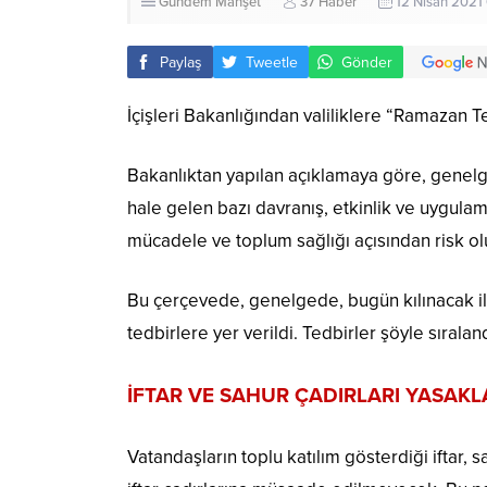
Gündem
Manşet
37 Haber
12 Nisan 2021
Paylaş
Tweetle
Gönder
İçişleri Bakanlığından valiliklere “Ramazan T
Bakanlıktan yapılan açıklamaya göre, gene
hale gelen bazı davranış, etkinlik ve uygulama
mücadele ve toplum sağlığı açısından risk oluş
Bu çerçevede, genelgede, bugün kılınacak i
tedbirlere yer verildi. Tedbirler şöyle sıraland
İFTAR VE SAHUR ÇADIRLARI YASAKL
Vatandaşların toplu katılım gösterdiği iftar, s