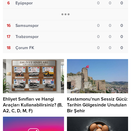
6
Eyüpspor
0
0
0
16
Samsunspor
0
0
0
17
Trabzonspor
0
0
0
18
Çorum FK
0
0
0
Ehliyet Sınıfları ve Hangi
Kastamonu’nun Sessiz Gücü:
Araçları Kullanabilirsiniz? (B,
Tarihin Gölgesinde Unutulan
A2, C, D, M, F)
Bir Şehir