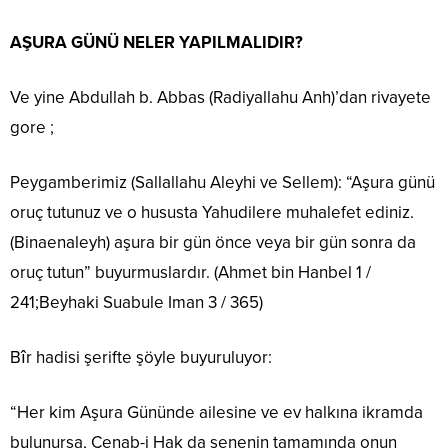
AŞURA GÜNÜ NELER YAPILMALIDIR?
Ve yine Abdullah b. Abbas (Radiyallahu Anh)’dan rivayete
gore ;
Peygamberimiz (Sallallahu Aleyhi ve Sellem): “Aşura günü
oruç tutunuz ve o hususta Yahudilere muhalefet ediniz.
(Binaenaleyh) aşura bir gün önce veya bir gün sonra da
oruç tutun” buyurmuslardır. (Ahmet bin Hanbel 1 /
241;Beyhaki Suabule Iman 3 / 365)
Bîr hadisi şerifte şöyle buyuruluyor:
“Her kim Aşura Gününde ailesine ve ev halkına ikramda
bulunursa, Cenab-i Hak da senenin tamamında onun