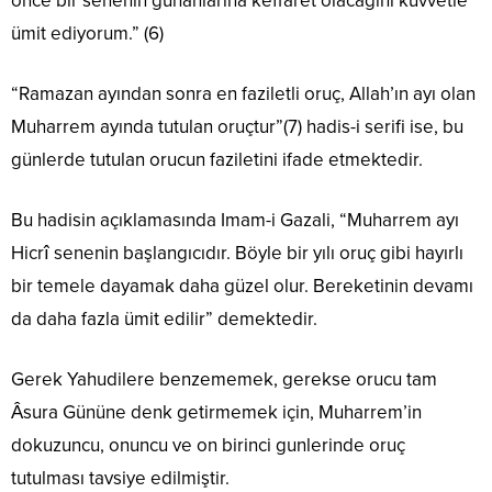
önce bir senenin günahlarına keffaret olacagını kuvvetle
ümit ediyorum.” (6)
“Ramazan ayından sonra en faziletli oruç, Allah’ın ayı olan
Muharrem ayında tutulan oruçtur”(7) hadis-i serifi ise, bu
günlerde tutulan orucun faziletini ifade etmektedir.
Bu hadisin açıklamasında Imam-i Gazali, “Muharrem ayı
Hicrî senenin başlangıcıdır. Böyle bir yılı oruç gibi hayırlı
bir temele dayamak daha güzel olur. Bereketinin devamı
da daha fazla ümit edilir” demektedir.
Gerek Yahudilere benzememek, gerekse orucu tam
Âsura Gününe denk getirmemek için, Muharrem’in
dokuzuncu, onuncu ve on birinci gunlerinde oruç
tutulması tavsiye edilmiştir.