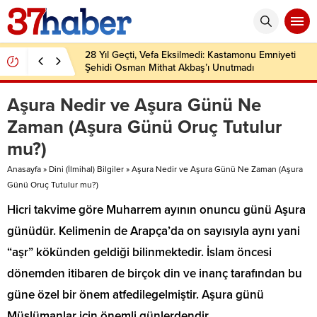
28 Yıl Geçti, Vefa Eksilmedi: Kastamonu Emniyeti
Şehidi Osman Mithat Akbaş’ı Unutmadı
Aşura Nedir ve Aşura Günü Ne
Zaman (Aşura Günü Oruç Tutulur
mu?)
Anasayfa
»
Dini (İlmihal) Bilgiler
»
Aşura Nedir ve Aşura Günü Ne Zaman (Aşura
Günü Oruç Tutulur mu?)
Hicri takvime göre Muharrem ayının onuncu günü Aşura
günüdür. Kelimenin de Arapça’da on sayısıyla aynı yani
“aşr” kökünden geldiği bilinmektedir. İslam öncesi
dönemden itibaren de birçok din ve inanç tarafından bu
güne özel bir önem atfedilegelmiştir. Aşura günü
Müslümanlar için önemli günlerdendir.