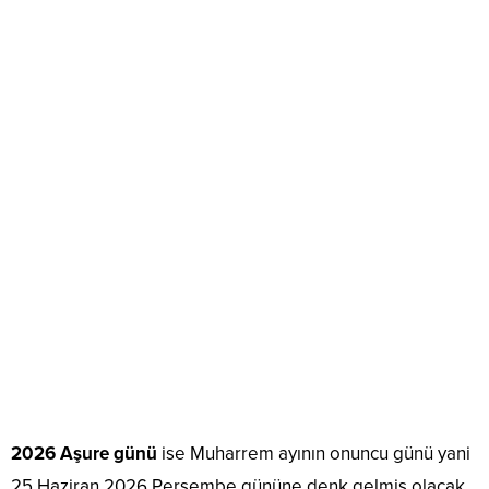
2026 Aşure günü
ise Muharrem ayının onuncu günü yani
25 Haziran 2026 Perşembe gününe denk gelmiş olacak.