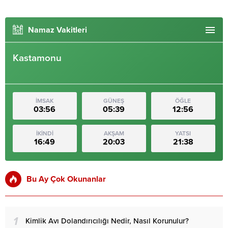
Namaz Vakitleri
Kastamonu
İMSAK
GÜNEŞ
ÖĞLE
03:56
05:39
12:56
İKİNDİ
AKŞAM
YATSI
16:49
20:03
21:38
Bu Ay Çok Okunanlar
1
Kimlik Avı Dolandırıcılığı Nedir, Nasıl Korunulur?