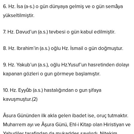
6. Hz. İsa (a-s.) o gün dünyaya gelmiş ve o gün semâya
yükseltilmiştir.
7. Hz. Davud’un (a.s.) tevbesi o gün kabul edilmiştir.
8. Hz. Ibrahim’in (a.s.) oğlu Hz. İsmail o gün doğmuştur.
9. Hz. Yakub’un (a.s.), oğlu Hz.Yusuf’un hasretinden dolayı
kapanan gözleri o gun görmeye başlamıştır.
10. Hz. Eyyûb (a.s.) hastalığından o gun şifaya
kavuşmuştur.(2)
Âsura Gününden ilk akla gelen ibadet ise, oruç tutmaktır.
Muharrem ayı ve Âşura Günü, Ehl-i Kitap olan Hiristiyan ve
Yahudiler tarafindan da mukaddes sayılırdı. Nitekim,