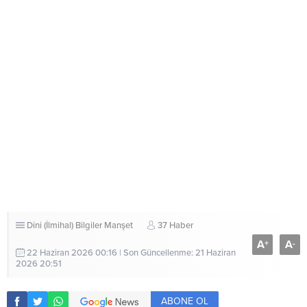
Dini (İlmihal) Bilgiler
Manşet
37 Haber
A
A
+
-
22 Haziran 2026 00:16 | Son Güncellenme: 21 Haziran
2026 20:51
ABONE OL