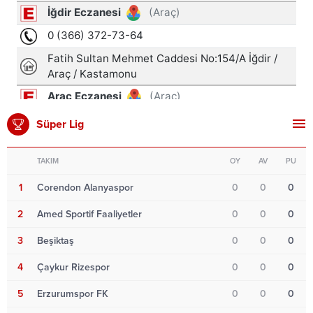
Süper Lig
TAKIM
OY
AV
PU
1
Corendon Alanyaspor
0
0
0
2
Amed Sportif Faaliyetler
0
0
0
3
Beşiktaş
0
0
0
4
Çaykur Rizespor
0
0
0
5
Erzurumspor FK
0
0
0