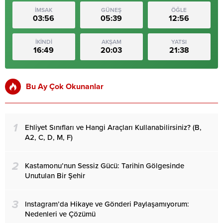
İMSAK
GÜNEŞ
ÖĞLE
03:56
05:39
12:56
İKİNDİ
AKŞAM
YATSI
16:49
20:03
21:38
Bu Ay Çok Okunanlar
1
Ehliyet Sınıfları ve Hangi Araçları Kullanabilirsiniz? (B,
A2, C, D, M, F)
2
Kastamonu’nun Sessiz Gücü: Tarihin Gölgesinde
Unutulan Bir Şehir
3
Instagram’da Hikaye ve Gönderi Paylaşamıyorum:
Nedenleri ve Çözümü