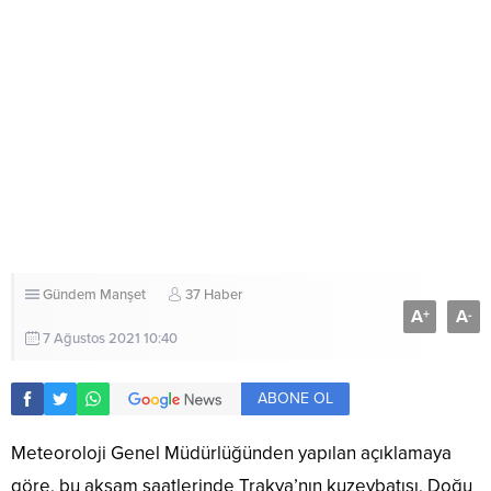
Gündem
Manşet
37 Haber
A
A
+
-
7 Ağustos 2021 10:40
ABONE OL
Meteoroloji Genel Müdürlüğünden yapılan açıklamaya
göre, bu akşam saatlerinde Trakya’nın kuzeybatısı, Doğu