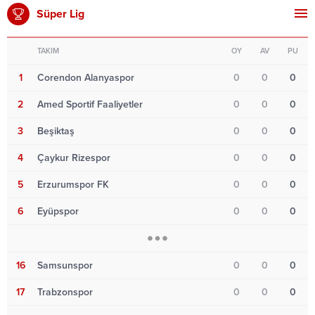
Süper Lig
TAKIM
OY
AV
PU
1
Corendon Alanyaspor
0
0
0
2
Amed Sportif Faaliyetler
0
0
0
3
Beşiktaş
0
0
0
4
Çaykur Rizespor
0
0
0
5
Erzurumspor FK
0
0
0
6
Eyüpspor
0
0
0
16
Samsunspor
0
0
0
17
Trabzonspor
0
0
0