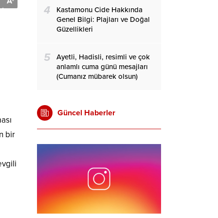
A
-
4
Kastamonu Cide Hakkında
Genel Bilgi: Plajları ve Doğal
Güzellikleri
5
Ayetli, Hadisli, resimli ve çok
anlamlı cuma günü mesajları
(Cumanız mübarek olsun)
Güncel Haberler
ması
n bir
vgili