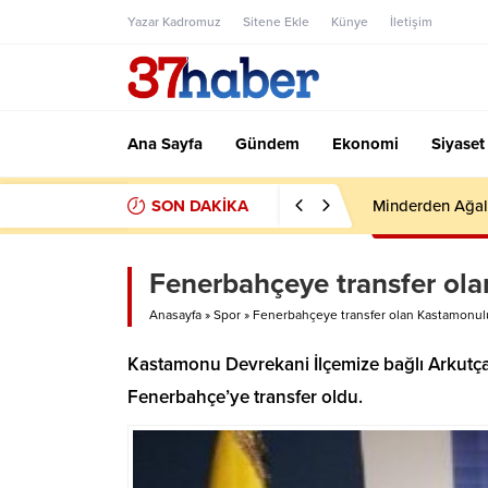
Yazar Kadromuz
Sitene Ekle
Künye
İletişim
Ana Sayfa
Gündem
Ekonomi
Siyaset
SON DAKİKA
Minderden Ağal
Fenerbahçeye transfer ol
Anasayfa
»
Spor
»
Fenerbahçeye transfer olan Kastamonulu
Kastamonu Devrekani İlçemize bağlı Arkutç
Fenerbahçe’ye transfer oldu.