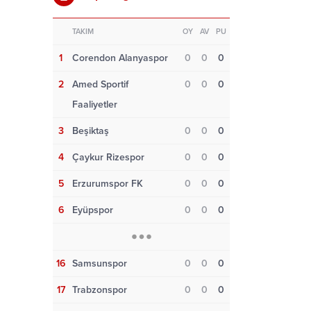
TAKIM
OY
AV
PU
1
Corendon Alanyaspor
0
0
0
2
Amed Sportif
0
0
0
Faaliyetler
3
Beşiktaş
0
0
0
4
Çaykur Rizespor
0
0
0
5
Erzurumspor FK
0
0
0
6
Eyüpspor
0
0
0
16
Samsunspor
0
0
0
17
Trabzonspor
0
0
0