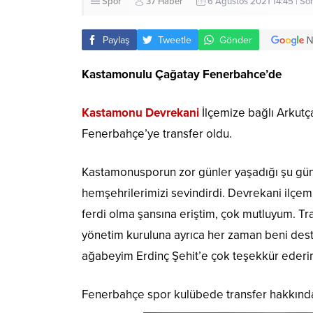
Spor
37 Haber
6 Ağustos 2021 14:45 | S
Paylaş
Tweetle
Gönder
Kastamonulu Çağatay Fenerbahce’de
Kastamonu Devrekani
İlçemize bağlı Arkut
Fenerbahçe’ye transfer oldu.
Kastamonusporun zor günler yaşadığı şu gün
hemşehrilerimizi sevindirdi. Devrekani ilçe
ferdi olma şansına eriştim, çok mutluyum. T
yönetim kuruluna ayrıca her zaman beni dest
ağabeyim Erdinç Şehit’e çok teşekkür ederi
Fenerbahçe spor kulübede transfer hakkında