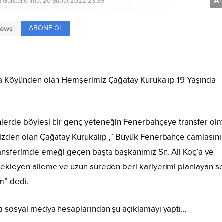
A
+
on Güncellenme: 20 Şubat 2022 23:39
ABONE OL
ça Köyünden olan Hemşerimiz Çağatay Kurukalıp 19 Yaşında
lerde böylesi bir genç yeteneğin Fenerbahçeye transfer ol
mizden olan Çağatay Kurukalıp ,” Büyük Fenerbahçe camiasını
ransferimde emeği geçen başta başkanımız Sn. Ali Koç’a ve
ekleyen aileme ve uzun süreden beri kariyerimi planlayan se
m” dedi.
 sosyal medya hesaplarından şu açıklamayı yaptı…