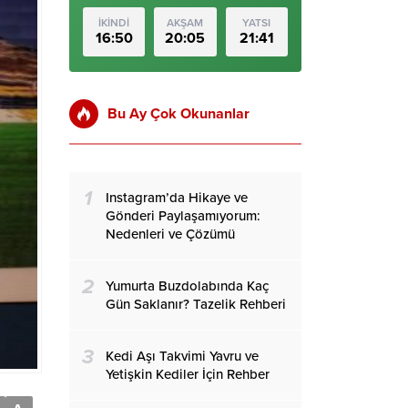
İKİNDİ
AKŞAM
YATSI
16:50
20:05
21:41
Bu Ay Çok Okunanlar
1
Instagram’da Hikaye ve
Gönderi Paylaşamıyorum:
Nedenleri ve Çözümü
2
Yumurta Buzdolabında Kaç
Gün Saklanır? Tazelik Rehberi
3
Kedi Aşı Takvimi Yavru ve
Yetişkin Kediler İçin Rehber