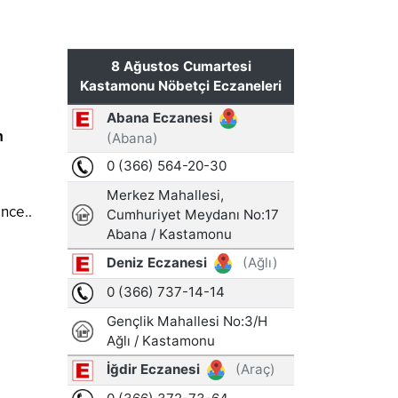
n
nce..