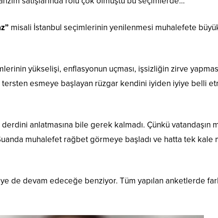
, tanzim satışlarında rolü çok olmuştu bu seçimlerde…
az”
misali İstanbul seçimlerinin yenilenmesi muhalefete büyü
lerinin yükselişi, enflasyonun uçması, işsizliğin zirve yapmas
a tersten esmeye başlayan rüzgar kendini iyiden iyiye belli 
 derdini anlatmasına bile gerek kalmadı. Çünkü vatandaşın m
or. Şuanda muhalefet rağbet görmeye başladı ve hatta tek kale
smeye de devam edeceğe benziyor. Tüm yapılan anketlerde far