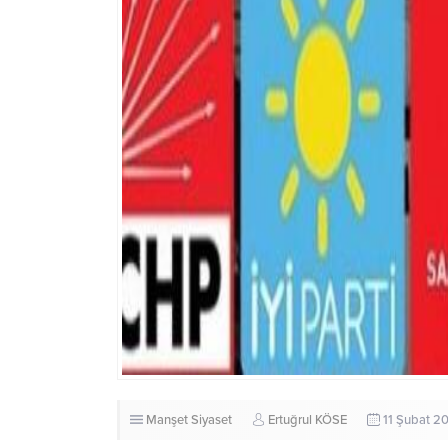
Manşet
Siyaset
Ertuğrul KÖSE
11 Şubat 2