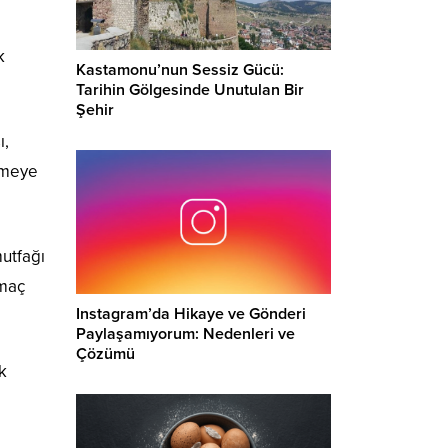
k
Kastamonu’nun Sessiz Gücü:
Tarihin Gölgesinde Unutulan Bir
Şehir
ı,
etmeye
utfağı
 maç
Instagram’da Hikaye ve Gönderi
Paylaşamıyorum: Nedenleri ve
Çözümü
k