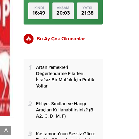
İKİNDİ
AKŞAM
YATSI
16:49
20:03
21:38
Bu Ay Çok Okunanlar
1
Artan Yemekleri
Değerlendirme Fikirleri:
İsrafsız Bir Mutfak İçin Pratik
Yollar
2
Ehliyet Sınıfları ve Hangi
Araçları Kullanabilirsiniz? (B,
A2, C, D, M, F)
A
-
3
Kastamonu’nun Sessiz Gücü: