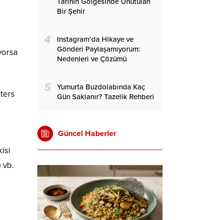
Tarihin Gölgesinde Unutulan
Bir Şehir
4
Instagram’da Hikaye ve
Gönderi Paylaşamıyorum:
yorsa
Nedenleri ve Çözümü
5
Yumurta Buzdolabında Kaç
 ters
Gün Saklanır? Tazelik Rehberi
Güncel Haberler
isi
 vb.