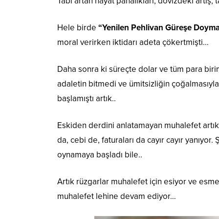
Tabi artan hayat pahalıkları, dövizdeki artış
Hele birde
“Yenilen Pehlivan Güreşe Doym
moral verirken iktidarı adeta çökertmişti…
Daha sonra ki süreçte dolar ve tüm para birim
adaletin bitmedi ve ümitsizliğin çoğalmasıyl
başlamıştı artık..
Eskiden derdini anlatamayan muhalefet artık
da, cebi de, faturaları da cayır cayır yanıy
oynamaya başladı bile..
Artık rüzgarlar muhalefet için esiyor ve e
muhalefet lehine devam ediyor…