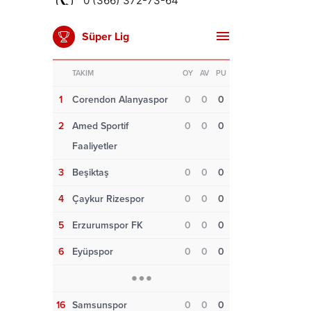
Süper Lig
TAKIM
OY
AV
PU
1
Corendon Alanyaspor
0
0
0
2
Amed Sportif
0
0
0
Faaliyetler
3
Beşiktaş
0
0
0
4
Çaykur Rizespor
0
0
0
5
Erzurumspor FK
0
0
0
6
Eyüpspor
0
0
0
16
Samsunspor
0
0
0