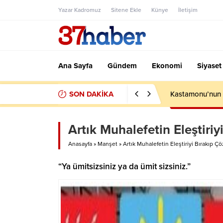
Yazar Kadromuz
Sitene Ekle
Künye
İletişim
Ana Sayfa
Gündem
Ekonomi
Siyaset
SON DAKİKA
Kastamonu’nun S
Artık Muhalefetin Eleştir
Anasayfa
»
Manşet
»
Artık Muhalefetin Eleştiriyi Bırakıp
“Ya ümitsizsiniz ya da ümit sizsiniz.”