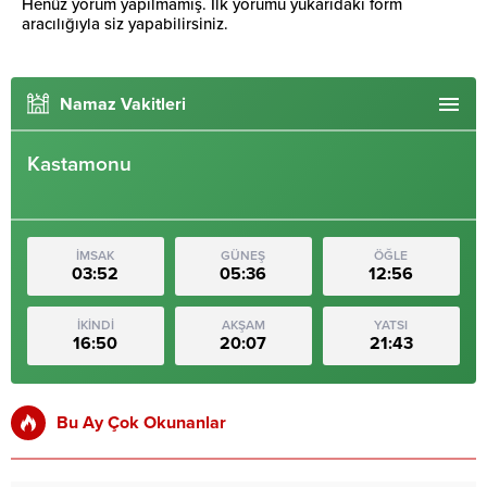
Henüz yorum yapılmamış. İlk yorumu yukarıdaki form
aracılığıyla siz yapabilirsiniz.
Namaz Vakitleri
Kastamonu
İMSAK
GÜNEŞ
ÖĞLE
03:52
05:36
12:56
İKİNDİ
AKŞAM
YATSI
16:50
20:07
21:43
Bu Ay Çok Okunanlar