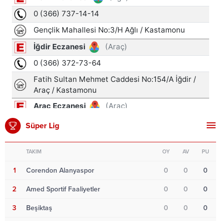
Süper Lig
TAKIM
OY
AV
PU
1
Corendon Alanyaspor
0
0
0
2
Amed Sportif Faaliyetler
0
0
0
3
Beşiktaş
0
0
0