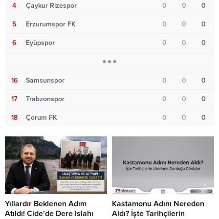
4
Çaykur Rizespor
0
0
0
5
Erzurumspor FK
0
0
0
6
Eyüpspor
0
0
0
16
Samsunspor
0
0
0
17
Trabzonspor
0
0
0
18
Çorum FK
0
0
0
Yıllardır Beklenen Adım
Kastamonu Adını Nereden
Atıldı! Cide’de Dere Islahı
Aldı? İşte Tarihçilerin