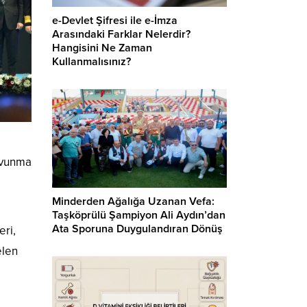
e-Devlet Şifresi ile e-İmza
Arasındaki Farklar Nelerdir?
Hangisini Ne Zaman
Kullanmalısınız?
avunma
Minderden Ağalığa Uzanan Vefa:
Taşköprülü Şampiyon Ali Aydın’dan
Ata Sporuna Duygulandıran Dönüş
eri,
elen