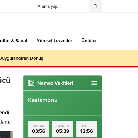
ültür & Sanat
Yöresel Lezzetler
Ünlüler
 Duygulandıran Dönüş
ücü
Namaz Vakitleri
Kastamonu
endi.
ladı.
İMSAK
GÜNEŞ
ÖĞLE
03:56
05:39
12:56