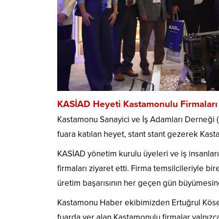
KASİAD Heyeti Kastamonulu Firmaları 
Kastamonu Sanayici ve İş Adamları Derneği
fuara katılan heyet, stant stant gezerek Kas
KASİAD yönetim kurulu üyeleri ve iş insanlar
firmaları ziyaret etti. Firma temsilcileriyle 
üretim başarısının her geçen gün büyümesind
Kastamonu Haber ekibimizden Ertuğrul Köse’
fuarda yer alan Kastamonulu firmalar yalnızca 