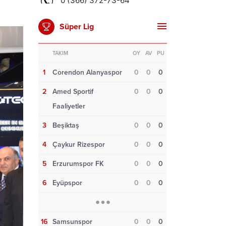
Süper Lig
TAKIM
OY
AV
PU
1
Corendon Alanyaspor
0
0
0
2
Amed Sportif
0
0
0
Faaliyetler
3
Beşiktaş
0
0
0
4
Çaykur Rizespor
0
0
0
5
Erzurumspor FK
0
0
0
6
Eyüpspor
0
0
0
16
Samsunspor
0
0
0