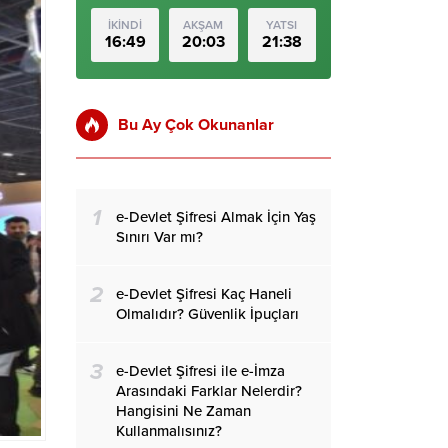
İKİNDİ
AKŞAM
YATSI
16:49
20:03
21:38
Bu Ay Çok Okunanlar
1
e-Devlet Şifresi Almak İçin Yaş
Sınırı Var mı?
2
e-Devlet Şifresi Kaç Haneli
Olmalıdır? Güvenlik İpuçları
3
e-Devlet Şifresi ile e-İmza
Arasındaki Farklar Nelerdir?
Hangisini Ne Zaman
Kullanmalısınız?