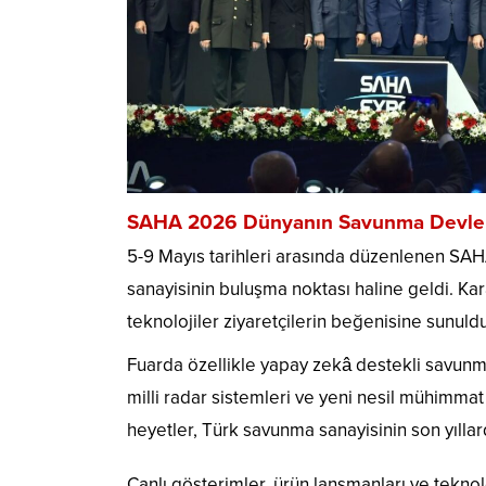
SAHA 2026 Dünyanın Savunma Devlerin
5-9 Mayıs tarihleri arasında düzenlenen SA
sanayisinin buluşma noktası haline geldi. Kar
teknolojiler ziyaretçilerin beğenisine sunuldu
Fuarda özellikle yapay zekâ destekli savunma 
milli radar sistemleri ve yeni nesil mühimma
heyetler, Türk savunma sanayisinin son yıllar
Canlı gösterimler, ürün lansmanları ve teknol