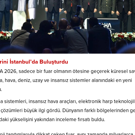
i İstanbul’da Buluşturdu
HA 2026, sadece bir fuar olmanın ötesine geçerek küresel s
a, hava, deniz, uzay ve insansız sistemler alanındaki en yeni
.
sistemleri, insansız hava araçları, elektronik harp teknolojil
t çözümleri büyük ilgi gördü. Dünyanın farklı bölgelerinden g
daki yükselişini yakından inceleme fırsatı buldu.
oji tanıtımlarıyla dikkat çeken fuar, aynı zamanda milyarlarca