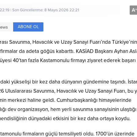
A
+
22:19 | Son Güncellenme: 8 Mayıs 2026 22:21
ABONE OL
ası Savunma, Havacılık ve Uzay Sanayi Fuarı’nda Türkiye’nin
 firmalar da adeta göğüs kabarttı. KASİAD Başkanı Ayhan Asl
üyesi 40’tan fazla Kastamonulu firmayı ziyaret ederek başarı
ndaki yükselişi bir kez daha dünyanın gündemine taşındı. İsta
 Uluslararası Savunma, Havacılık ve Uzay Sanayi Fuarı, bu y
lerinin merkezi haline geldi. Cumhurbaşkanlığı himayelerinde
ığı dev organizasyon, hem yerli savunma sanayisinin ulaştığı
ndisliğinin dünyadaki etkisini bir kez daha ortaya koydu.
tamonulu firmaların güçlü temsiliyeti oldu. 1700’ün üzerinde