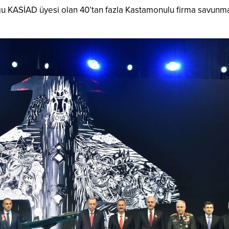
ğu KASİAD üyesi olan 40’tan fazla Kastamonulu firma savunm