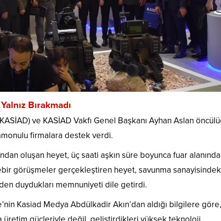
Yalnız Bırakmadı
 (KASİAD) ve KASİAD Vakfı Genel Başkanı
Ayhan Aslan
öncül
tamonulu firmalara destek verdi.
ından oluşan heyet, üç saati aşkın süre boyunca fuar alanında
birebir görüşmeler gerçekleştiren heyet, savunma sanayisindeki
en duydukları memnuniyeti dile getirdi.
nin Kasiad Medya Abdülkadir Akın’dan aldığı bilgilere göre
üretim güçleriyle değil, geliştirdikleri yüksek teknoloji