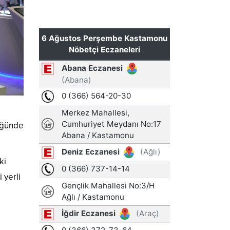
üğünde
ki
 yerli
,