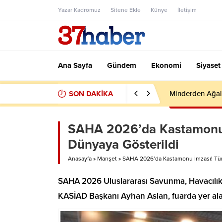
Yazar Kadromuz
Sitene Ekle
Künye
İletişim
Ana Sayfa
Gündem
Ekonomi
Siyaset
SON DAKİKA
Minderden Ağal
SAHA 2026’da Kastamonu 
Dünyaya Gösterildi
Anasayfa
»
Manşet
»
SAHA 2026’da Kastamonu İmzası! Tür
SAHA 2026 Uluslararası Savunma, Havacılık
KASİAD Başkanı Ayhan Aslan, fuarda yer alan