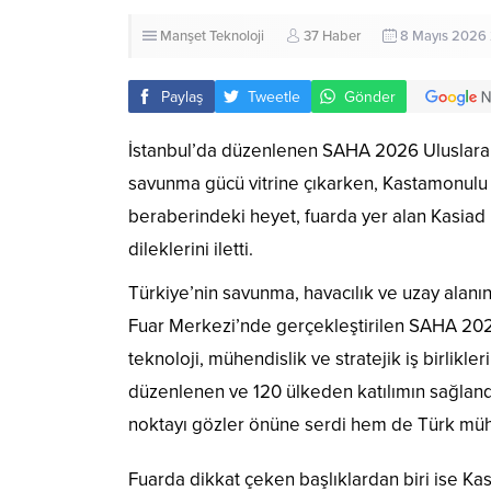
Manşet
Teknoloji
37 Haber
8 Mayıs 2026 
Paylaş
Tweetle
Gönder
İstanbul’da düzenlenen SAHA 2026 Uluslarar
savunma gücü vitrine çıkarken, Kastamonulu
beraberindeki heyet, fuarda yer alan Kasiad 
dileklerini iletti.
Türkiye’nin savunma, havacılık ve uzay alanı
Fuar Merkezi’nde gerçekleştirilen SAHA 2026
teknoloji, mühendislik ve stratejik iş birlik
düzenlenen ve 120 ülkeden katılımın sağland
noktayı gözler önüne serdi hem de Türk mühe
Fuarda dikkat çeken başlıklardan biri ise Kas