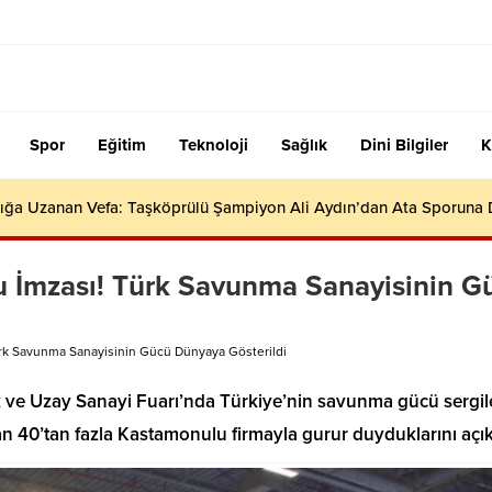
Spor
Eğitim
Teknoloji
Sağlık
Dini Bilgiler
K
ığa Uzanan Vefa: Taşköprülü Şampiyon Ali Aydın’dan Ata Sporuna
İmzası! Türk Savunma Sanayisinin G
k Savunma Sanayisinin Gücü Dünyaya Gösterildi
 ve Uzay Sanayi Fuarı’nda Türkiye’nin savunma gücü sergil
 40’tan fazla Kastamonulu firmayla gurur duyduklarını açık