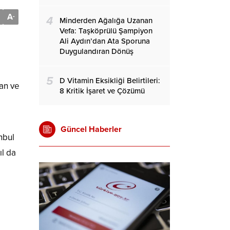
A
-
4
Minderden Ağalığa Uzanan
Vefa: Taşköprülü Şampiyon
Ali Aydın’dan Ata Sporuna
Duygulandıran Dönüş
5
D Vitamin Eksikliği Belirtileri:
an ve
8 Kritik İşaret ve Çözümü
Güncel Haberler
nbul
ıl da