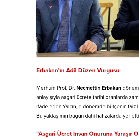
Erbakan’ın Adil Düzen Vurgusu
Merhum Prof. Dr.
Necmettin Erbakan
dönemin
anlayışıyla asgari ücrete tarihi oranlarda zaml
ifade eden Yalçın, o dönemde bütçenin faiz l
Bu yaklaşımın bugün dahi hafızalarda yer ettiği
“Asgari Ücret İnsan Onuruna Yaraşır O