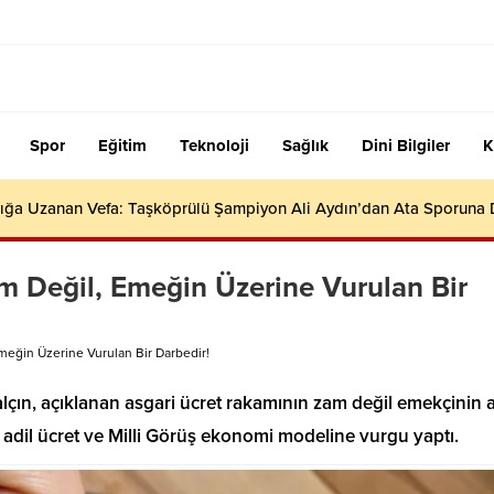
Spor
Eğitim
Teknoloji
Sağlık
Dini Bilgiler
K
ığa Uzanan Vefa: Taşköprülü Şampiyon Ali Aydın’dan Ata Sporuna
m Değil, Emeğin Üzerine Vurulan Bir
meğin Üzerine Vurulan Bir Darbedir!
lçın, açıklanan asgari ücret rakamının zam değil emekçinin a
 adil ücret ve Milli Görüş ekonomi modeline vurgu yaptı.