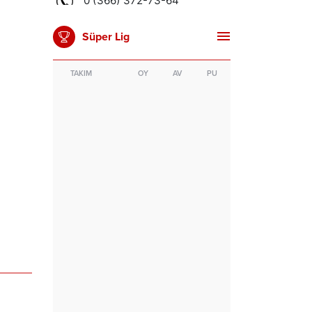
Süper Lig
TAKIM
OY
AV
PU