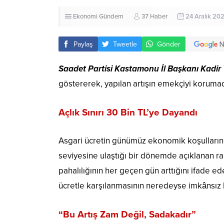
Ekonomi
Gündem
37 Haber
24 Aralık 202
Paylaş
Tweetle
Gönder
Saadet Partisi Kastamonu İl Başkanı Kadir 
göstererek, yapılan artışın emekçiyi korumadı
Açlık Sınırı 30 Bin TL’ye Dayandı
Asgari ücretin günümüz ekonomik koşullarında
seviyesine ulaştığı bir dönemde açıklanan raka
pahalılığının her geçen gün arttığını ifade ed
ücretle karşılanmasının neredeyse imkânsız h
“Bu Artış Zam Değil, Sadakadır”