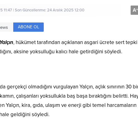
A
+
5 11:47 | Son Güncellenme: 24 Aralık 2025 12:00
ABONE OL
Yalçın
, hükümet tarafından açıklanan asgari ücrete sert tepki
ğını, aksine yoksulluğu kalıcı hale getirdiğini söyledi.
 gerçekçi olmadığını vurgulayan Yalçın, açlık sınırının 30 bi
mın, çalışanları yoksullukla baş başa bıraktığını belirtti. Ha
en Yalçın, kira, gıda, ulaşım ve enerji gibi temel harcamaların
ale geldiğini söyledi.