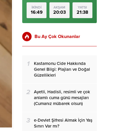
İKİNDİ
AKŞAM
YATSI
16:49
20:03
21:38
Bu Ay Çok Okunanlar
1
Kastamonu Cide Hakkında
Genel Bilgi: Plajları ve Doğal
Güzellikleri
2
Ayetli, Hadisli, resimli ve çok
anlamlı cuma günü mesajları
(Cumanız mübarek olsun)
3
e-Devlet Şifresi Almak İçin Yaş
Sınırı Var mı?