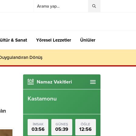
ültür & Sanat
Yöresel Lezzetler
Ünlüler
 Duygulandıran Dönüş
Namaz Vakitleri
Kastamonu
lın
İMSAK
GÜNEŞ
ÖĞLE
03:56
05:39
12:56