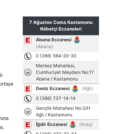
nü
ortaya
yuna
a,