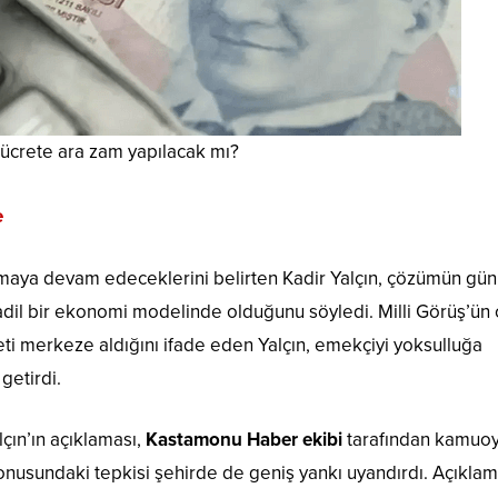
 ücrete ara zam yapılacak mı?
e
rmaya devam edeceklerini belirten Kadir Yalçın, çözümün gü
adil bir ekonomi modelinde olduğunu söyledi. Milli Görüş’ün 
i merkeze aldığını ifade eden Yalçın, emekçiyi yoksulluğa
getirdi.
çın’ın açıklaması,
Kastamonu Haber ekibi
tarafından kamuo
 konusundaki tepkisi şehirde de geniş yankı uyandırdı. Açıklam