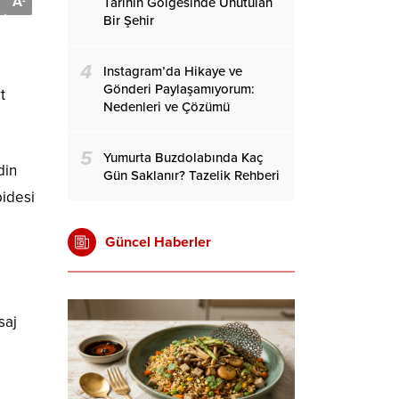
A
-
Tarihin Gölgesinde Unutulan
Bir Şehir
4
Instagram’da Hikaye ve
Gönderi Paylaşamıyorum:
t
Nedenleri ve Çözümü
5
Yumurta Buzdolabında Kaç
din
Gün Saklanır? Tazelik Rehberi
bidesi
Güncel Haberler
saj