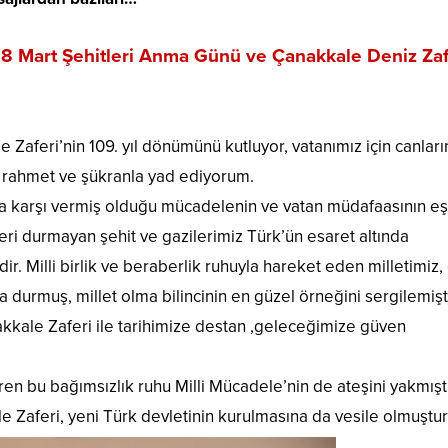
18 Mart Şehitleri Anma Günü ve Çanakkale Deniz Zaf
Zaferi’nin 109. yıl dönümünü kutluyor, vatanımız için canları
 rahmet ve şükranla yad ediyorum.
ya karşı vermiş olduğu mücadelenin ve vatan müdafaasının eşs
ri durmayan şehit ve gazilerimiz Türk’ün esaret altında
. Milli birlik ve beraberlik ruhuyla hareket eden milletimiz,
durmuş, millet olma bilincinin en güzel örneğini sergilemişti
akkale Zaferi ile tarihimize destan ,geleceğimize güven
n bu bağımsızlık ruhu Milli Mücadele’nin de ateşini yakmıştı
e Zaferi, yeni Türk devletinin kurulmasına da vesile olmuştur