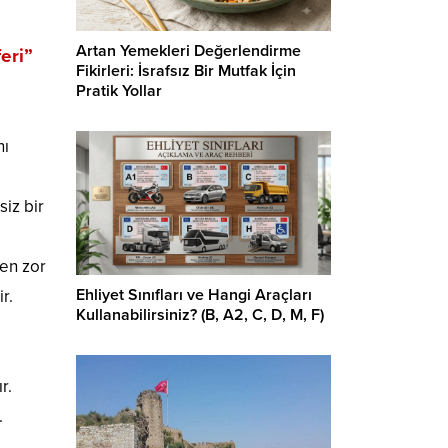
Artan Yemekleri Değerlendirme
eri”
Fikirleri: İsrafsız Bir Mutfak İçin
Pratik Yollar
nı
iz bir
 en zor
Ehliyet Sınıfları ve Hangi Araçları
r.
Kullanabilirsiniz? (B, A2, C, D, M, F)
r.
.