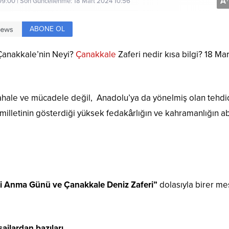
A
+
09:00 | Son Güncellenme: 18 Mart 2024 10:56
ABONE OL
Çanakkale’nin Neyi?
Çanakkale
Zaferi nedir kısa bilgi? 18 Mar
ahale ve mücadele değil, Anadolu’ya da yönelmiş olan tehdi
rk milletinin gösterdiği yüksek fedakârlığın ve kahramanlığın a
ri Anma Günü ve Çanakkale Deniz Zaferi”
dolasıyla birer me
ajlardan bazıları…