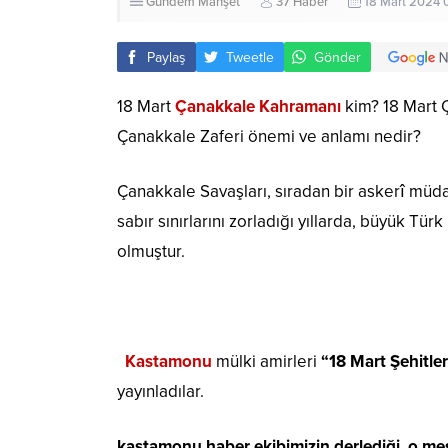
Gündem
Manşet
37 Haber
18 Mart 2024 
Paylaş
Tweetle
Gönder
18 Mart
Çanakkale Kahramanı
kim? 18 Mart 
Çanakkale Zaferi önemi ve anlamı nedir?
Çanakkale Savaşları, sıradan bir askerî müd
sabır sınırlarını zorladığı yıllarda, büyük Tü
olmuştur.
Kastamonu
mülki amirleri
“18 Mart Şehitle
yayınladılar.
kastamonu haber ekibimizin derlediği o mes