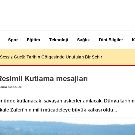
Spor
Eğitim
Teknoloji
Sağlık
Dini Bilgiler
K
essiz Gücü: Tarihin Gölgesinde Unutulan Bir Şehir
Resimli Kutlama mesajları
lama mesajları
ümünde kutlanacak, savaşan askerler anılacak. Dünya tarihin
ale Zaferi’nin milli mücadeleye büyük katkısı oldu…