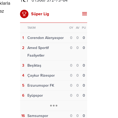
klarla
 az
Süper Lig
TAKIM
OY
AV
PU
1
Corendon Alanyaspor
0
0
0
2
Amed Sportif
0
0
0
Faaliyetler
3
Beşiktaş
0
0
0
4
Çaykur Rizespor
0
0
0
5
Erzurumspor FK
0
0
0
6
Eyüpspor
0
0
0
16
Samsunspor
0
0
0