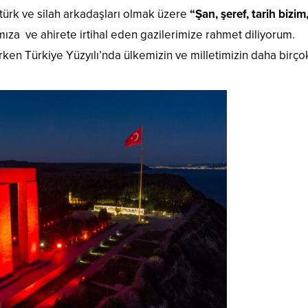
türk ve silah arkadaşları olmak üzere
“Şan, şeref, tarih bizim
mıza ve ahirete irtihal eden gazilerimize rahmet diliyorum.
rken Türkiye Yüzyılı’nda ülkemizin ve milletimizin daha birço