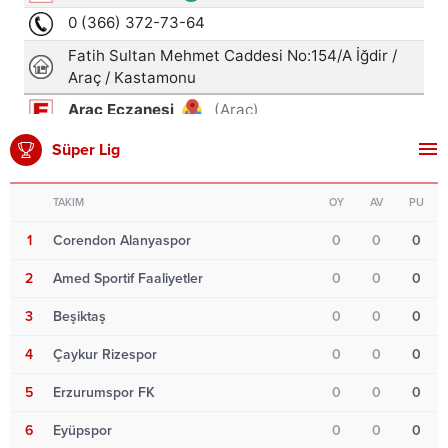
Süper Lig
TAKIM
OY
AV
PU
1
Corendon Alanyaspor
0
0
0
2
Amed Sportif Faaliyetler
0
0
0
3
Beşiktaş
0
0
0
4
Çaykur Rizespor
0
0
0
5
Erzurumspor FK
0
0
0
6
Eyüpspor
0
0
0