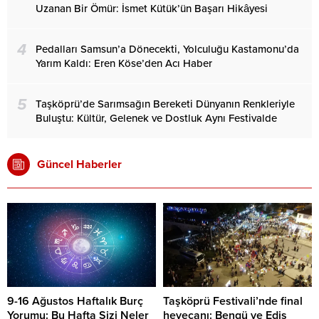
Uzanan Bir Ömür: İsmet Kütük’ün Başarı Hikâyesi
4
Pedalları Samsun’a Dönecekti, Yolculuğu Kastamonu’da
Yarım Kaldı: Eren Köse’den Acı Haber
5
Taşköprü’de Sarımsağın Bereketi Dünyanın Renkleriyle
Buluştu: Kültür, Gelenek ve Dostluk Aynı Festivalde
Güncel Haberler
9-16 Ağustos Haftalık Burç
Taşköprü Festivali’nde final
Yorumu: Bu Hafta Sizi Neler
heyecanı: Bengü ve Edis