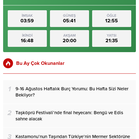
İMSAK
GÜNEŞ
ÖĞLE
03:59
05:41
12:55
İKİNDİ
AKŞAM
YATSI
16:48
20:00
21:35
Bu Ay Çok Okunanlar
1
9-16 Ağustos Haftalık Burç Yorumu: Bu Hafta Sizi Neler
Bekliyor?
2
Taşköprü Festivali’nde final heyecanı: Bengü ve Edis
sahne alacak
3
Kastamonu’nun Taşından Türkiye’nin Mermer Sektörüne