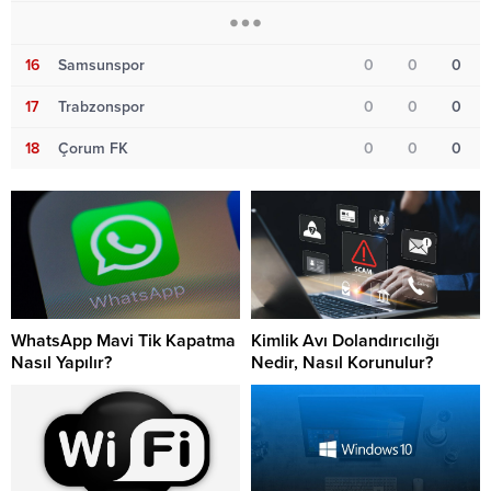
16
Samsunspor
0
0
0
17
Trabzonspor
0
0
0
18
Çorum FK
0
0
0
WhatsApp Mavi Tik Kapatma
Kimlik Avı Dolandırıcılığı
Nasıl Yapılır?
Nedir, Nasıl Korunulur?