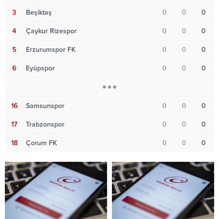
3
Beşiktaş
0
0
0
4
Çaykur Rizespor
0
0
0
5
Erzurumspor FK
0
0
0
6
Eyüpspor
0
0
0
16
Samsunspor
0
0
0
17
Trabzonspor
0
0
0
18
Çorum FK
0
0
0