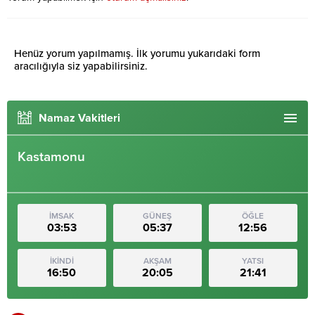
Henüz yorum yapılmamış. İlk yorumu yukarıdaki form
aracılığıyla siz yapabilirsiniz.
Namaz Vakitleri
Kastamonu
İMSAK
GÜNEŞ
ÖĞLE
03:53
05:37
12:56
İKİNDİ
AKŞAM
YATSI
16:50
20:05
21:41