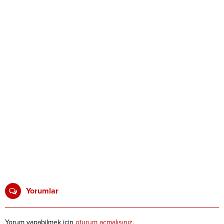
Yorumlar
Yorum yapabilmek için
oturum açmalısınız
.