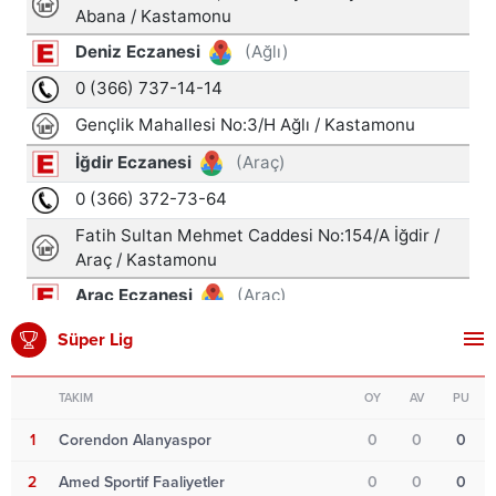
Süper Lig
TAKIM
OY
AV
PU
1
Corendon Alanyaspor
0
0
0
2
Amed Sportif Faaliyetler
0
0
0