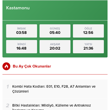
Kastamonu
İMSAK
GÜNEŞ
ÖĞLE
03:58
05:40
12:56
İKİNDİ
AKŞAM
YATSI
16:48
20:02
21:36
Bu Ay Çok Okunanlar
1
Kombi Hata Kodları: E01, E10, F28, A7 Anlamları ve
Çözümleri
2
Bitki Hastalıkları: Mildiyö, Külleme ve Antraknoz