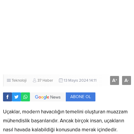
A
A
+
-
Teknoloji
37 Haber
13 Mayıs 2024 14:11
ABONE OL
Uçaklar, modern havacılığın temelini oluşturan muazzam
mühendislik başarılarıdır. Ancak birçok insan, uçakların
nasıl havada kalabildiği konusunda merak içindedir.