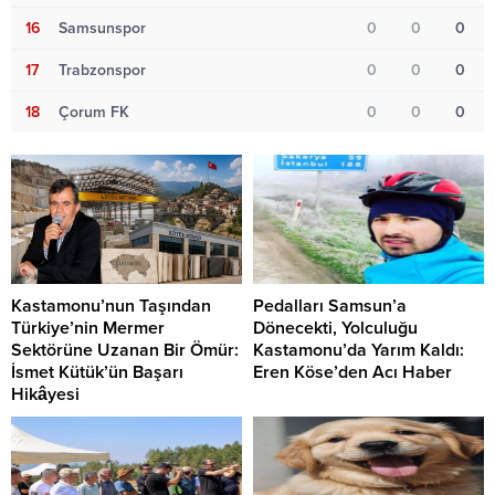
16
Samsunspor
0
0
0
17
Trabzonspor
0
0
0
18
Çorum FK
0
0
0
Kastamonu’nun Taşından
Pedalları Samsun’a
Türkiye’nin Mermer
Dönecekti, Yolculuğu
Sektörüne Uzanan Bir Ömür:
Kastamonu’da Yarım Kaldı:
İsmet Kütük’ün Başarı
Eren Köse’den Acı Haber
Hikâyesi