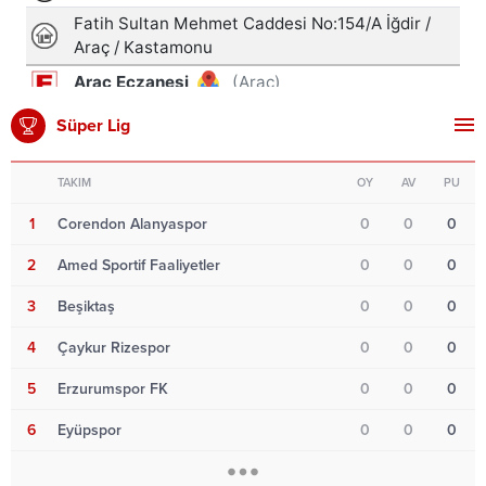
Süper Lig
TAKIM
OY
AV
PU
1
Corendon Alanyaspor
0
0
0
2
Amed Sportif Faaliyetler
0
0
0
3
Beşiktaş
0
0
0
4
Çaykur Rizespor
0
0
0
5
Erzurumspor FK
0
0
0
6
Eyüpspor
0
0
0