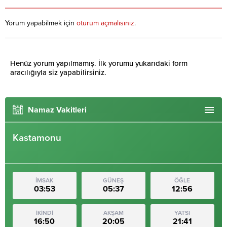
Yorum yapabilmek için
oturum açmalısınız
.
Henüz yorum yapılmamış. İlk yorumu yukarıdaki form
aracılığıyla siz yapabilirsiniz.
Namaz Vakitleri
Kastamonu
İMSAK
GÜNEŞ
ÖĞLE
03:53
05:37
12:56
İKİNDİ
AKŞAM
YATSI
16:50
20:05
21:41