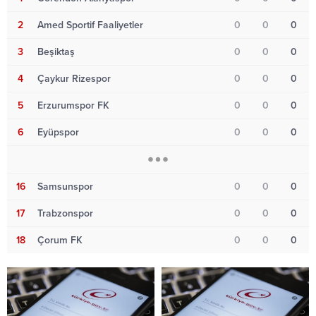
2
Amed Sportif Faaliyetler
0
0
0
3
Beşiktaş
0
0
0
4
Çaykur Rizespor
0
0
0
5
Erzurumspor FK
0
0
0
6
Eyüpspor
0
0
0
16
Samsunspor
0
0
0
17
Trabzonspor
0
0
0
18
Çorum FK
0
0
0