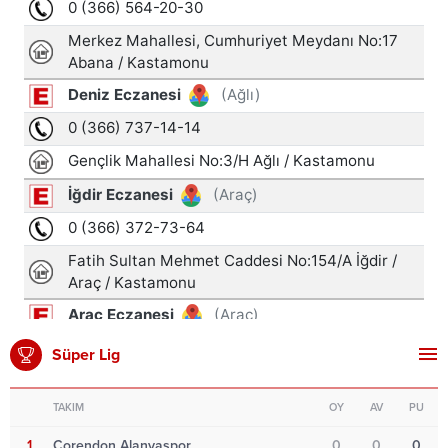
Süper Lig
TAKIM
OY
AV
PU
1
Corendon Alanyaspor
0
0
0