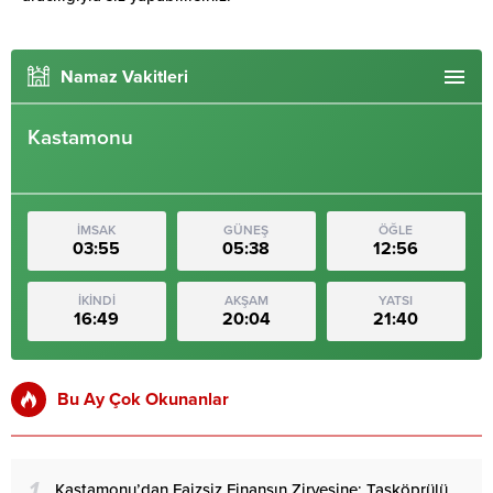
Namaz Vakitleri
Kastamonu
İMSAK
GÜNEŞ
ÖĞLE
03:55
05:38
12:56
İKİNDİ
AKŞAM
YATSI
16:49
20:04
21:40
Bu Ay Çok Okunanlar
1
Kastamonu’dan Faizsiz Finansın Zirvesine: Taşköprülü