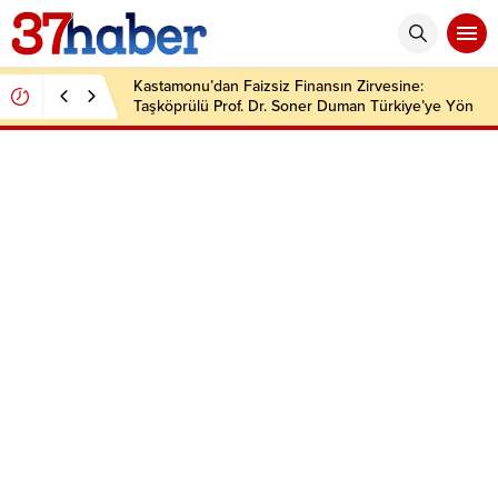
Kastamonu’dan Faizsiz Finansın Zirvesine:
Taşköprülü Prof. Dr. Soner Duman Türkiye’ye Yön
Veriyor