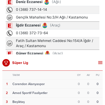
Süper Lig
TAKIM
OY
AV
PU
1
Corendon Alanyaspor
0
0
0
2
Amed Sportif Faaliyetler
0
0
0
3
Beşiktaş
0
0
0