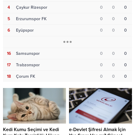
4
Çaykur Rizespor
0
0
0
5
Erzurumspor FK
0
0
0
6
Eyüpspor
0
0
0
16
Samsunspor
0
0
0
17
Trabzonspor
0
0
0
18
Çorum FK
0
0
0
Kedi Kumu Seçimi ve Kedi
e-Devlet Şifresi Almak İçin