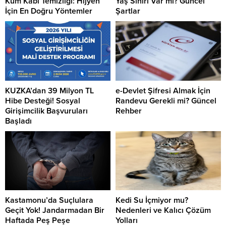
Kum Kabı Temizliği: Hijyen
Yaş Sınırı Var mı? Güncel
İçin En Doğru Yöntemler
Şartlar
KUZKA’dan 39 Milyon TL
e-Devlet Şifresi Almak İçin
Hibe Desteği! Sosyal
Randevu Gerekli mi? Güncel
Girişimcilik Başvuruları
Rehber
Başladı
Kastamonu’da Suçlulara
Kedi Su İçmiyor mu?
Geçit Yok! Jandarmadan Bir
Nedenleri ve Kalıcı Çözüm
Haftada Peş Peşe
Yolları