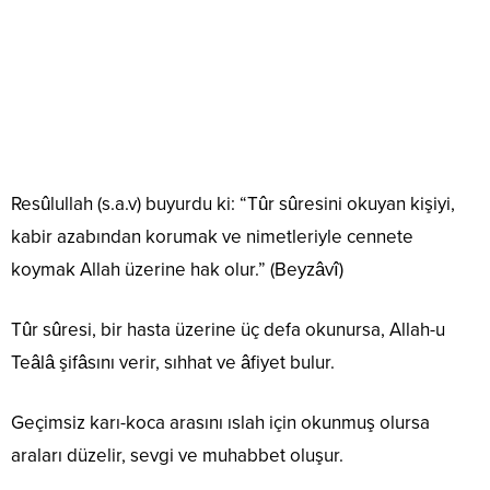
Resûlullah (s.a.v) buyurdu ki: “Tûr sûresini okuyan kişiyi,
kabir azabından korumak ve nimetleriyle cennete
koymak Allah üzerine hak olur.” (Beyzâvî)
Tûr sûresi, bir hasta üzerine üç defa okunursa, Allah-u
Teâlâ şifâsını verir, sıhhat ve âfiyet bulur.
Geçimsiz karı-koca arasını ıslah için okunmuş olursa
araları düzelir, sevgi ve muhabbet oluşur.