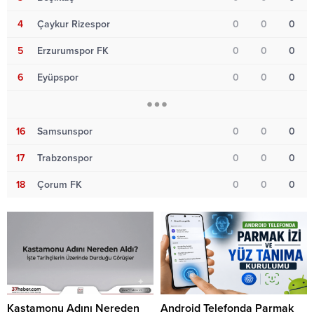
4
Çaykur Rizespor
0
0
0
5
Erzurumspor FK
0
0
0
6
Eyüpspor
0
0
0
16
Samsunspor
0
0
0
17
Trabzonspor
0
0
0
18
Çorum FK
0
0
0
Kastamonu Adını Nereden
Android Telefonda Parmak