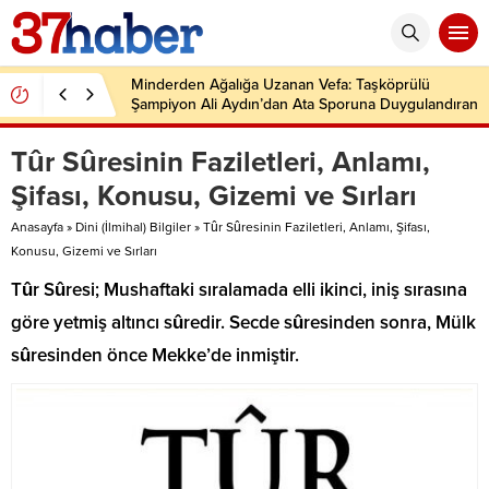
Minderden Ağalığa Uzanan Vefa: Taşköprülü
Şampiyon Ali Aydın’dan Ata Sporuna Duygulandıran
Dönüş
Tûr Sûresinin Faziletleri, Anlamı,
Şifası, Konusu, Gizemi ve Sırları
Anasayfa
»
Dini (İlmihal) Bilgiler
»
Tûr Sûresinin Faziletleri, Anlamı, Şifası,
Konusu, Gizemi ve Sırları
Tûr Sûresi; Mushaftaki sıralamada elli ikinci, iniş sırasına
göre yetmiş altıncı sûredir. Secde sûresinden sonra, Mülk
sûresinden önce Mekke’de inmiştir.