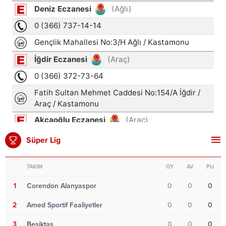
Süper Lig
TAKIM
OY
AV
PU
1
Corendon Alanyaspor
0
0
0
2
Amed Sportif Faaliyetler
0
0
0
3
Beşiktaş
0
0
0