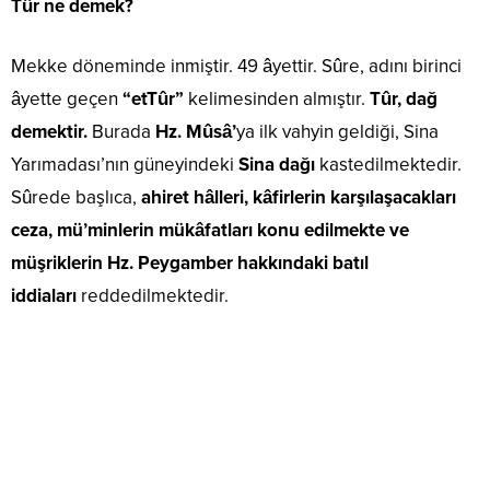
Tûr ne demek?
Mekke döneminde inmiştir. 49 âyettir. Sûre, adını birinci
âyette geçen
“etTûr”
kelimesinden almıştır.
Tûr, dağ
demektir.
Burada
Hz. Mûsâ’
ya ilk vahyin geldiği, Sina
Yarımadası’nın güneyindeki
Sina dağı
kastedilmektedir.
Sûrede başlıca,
ahiret hâlleri, kâfirlerin karşılaşacakları
ceza, mü’minlerin mükâfatları konu edilmekte ve
müşriklerin Hz. Peygamber hakkındaki batıl
iddiaları
reddedilmektedir.