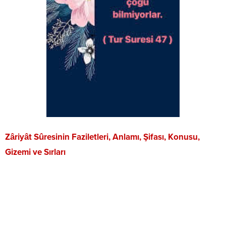
Zâriyât Sûresinin Faziletleri, Anlamı, Şifası, Konusu,
Gizemi ve Sırları