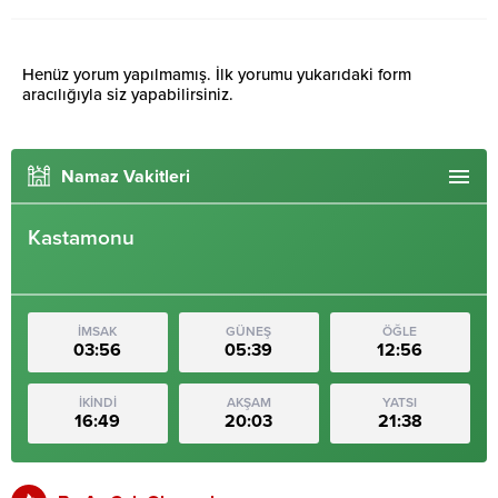
Henüz yorum yapılmamış. İlk yorumu yukarıdaki form
aracılığıyla siz yapabilirsiniz.
Namaz Vakitleri
Kastamonu
İMSAK
GÜNEŞ
ÖĞLE
03:56
05:39
12:56
İKİNDİ
AKŞAM
YATSI
16:49
20:03
21:38