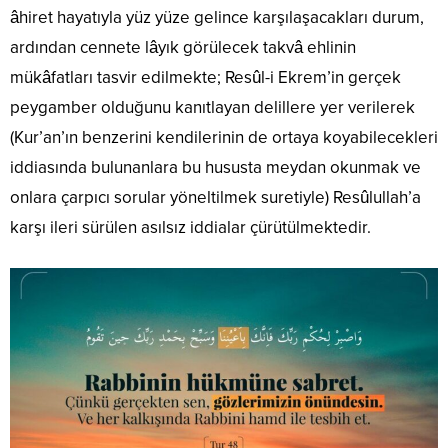
âhiret hayatıyla yüz yüze gelince karşılaşacakları durum,
ardından cennete lâyık görülecek takvâ ehlinin
mükâfatları tasvir edilmekte; Resûl-i Ekrem’in gerçek
peygamber olduğunu kanıtlayan delillere yer verilerek
(Kur’an’ın benzerini kendilerinin de ortaya koyabilecekleri
iddiasında bulunanlara bu hususta meydan okunmak ve
onlara çarpıcı sorular yöneltilmek suretiyle) Resûlullah’a
karşı ileri sürülen asılsız iddialar çürütülmektedir.