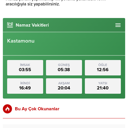
aracılığıyla siz yapabilirsiniz.
Namaz Vakitleri
Kastamonu
İMSAK
GÜNEŞ
ÖĞLE
03:55
05:38
12:56
İKİNDİ
AKŞAM
YATSI
16:49
20:04
21:40
Bu Ay Çok Okunanlar