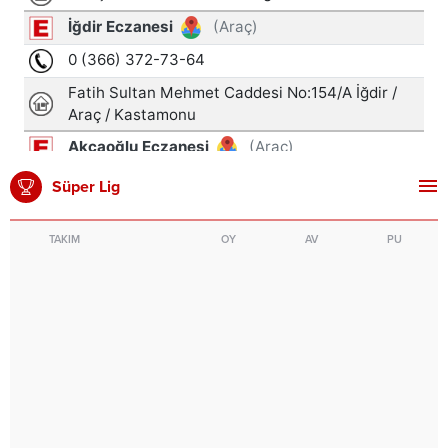
Süper Lig
TAKIM
OY
AV
PU