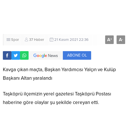
A
A
+
-
Spor
37 Haber
21 Kasım 2021 22:36
ABONE OL
Kavga çıkan maçta, Başkan Yardımcısı Yalçın ve Kulüp
Başkanı Altan yaralandı
Taşköprü ilçemizin yerel gazetesi Taşköprü Postası
haberine göre olaylar şu şekilde cereyan etti.