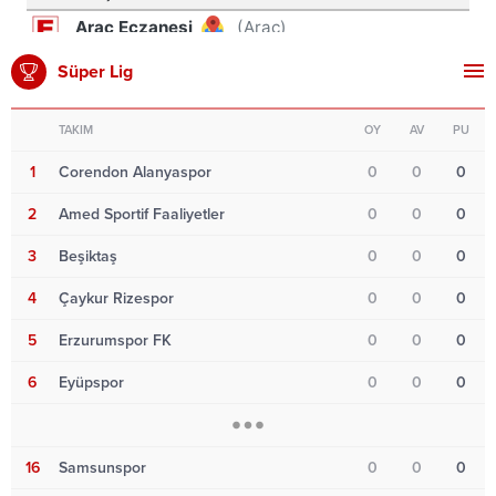
Süper Lig
TAKIM
OY
AV
PU
1
Corendon Alanyaspor
0
0
0
2
Amed Sportif Faaliyetler
0
0
0
3
Beşiktaş
0
0
0
4
Çaykur Rizespor
0
0
0
5
Erzurumspor FK
0
0
0
6
Eyüpspor
0
0
0
16
Samsunspor
0
0
0