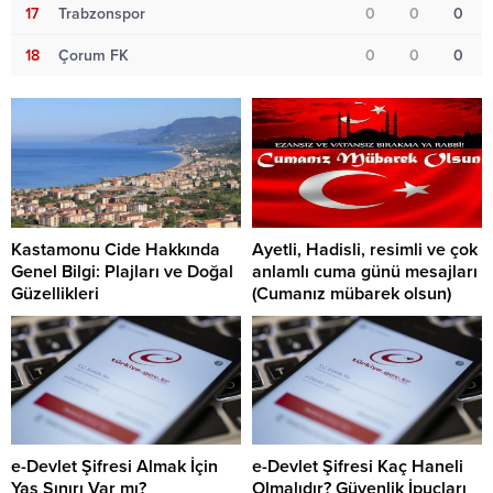
17
Trabzonspor
0
0
0
18
Çorum FK
0
0
0
Kastamonu Cide Hakkında
Ayetli, Hadisli, resimli ve çok
Genel Bilgi: Plajları ve Doğal
anlamlı cuma günü mesajları
Güzellikleri
(Cumanız mübarek olsun)
e-Devlet Şifresi Almak İçin
e-Devlet Şifresi Kaç Haneli
Yaş Sınırı Var mı?
Olmalıdır? Güvenlik İpuçları