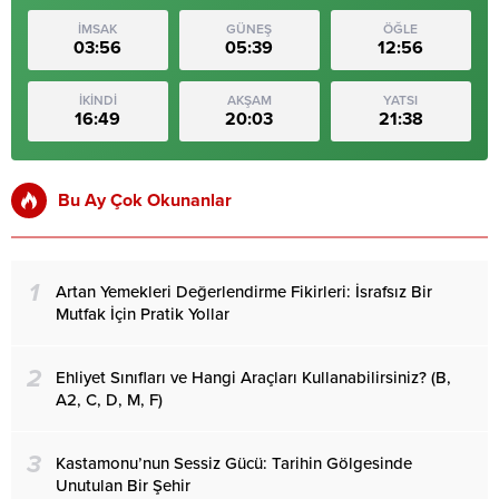
İMSAK
GÜNEŞ
ÖĞLE
03:56
05:39
12:56
İKİNDİ
AKŞAM
YATSI
16:49
20:03
21:38
Bu Ay Çok Okunanlar
1
Artan Yemekleri Değerlendirme Fikirleri: İsrafsız Bir
Mutfak İçin Pratik Yollar
2
Ehliyet Sınıfları ve Hangi Araçları Kullanabilirsiniz? (B,
A2, C, D, M, F)
3
Kastamonu’nun Sessiz Gücü: Tarihin Gölgesinde
Unutulan Bir Şehir