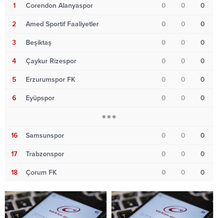
1
Corendon Alanyaspor
0
0
0
2
Amed Sportif Faaliyetler
0
0
0
3
Beşiktaş
0
0
0
4
Çaykur Rizespor
0
0
0
5
Erzurumspor FK
0
0
0
6
Eyüpspor
0
0
0
16
Samsunspor
0
0
0
17
Trabzonspor
0
0
0
18
Çorum FK
0
0
0