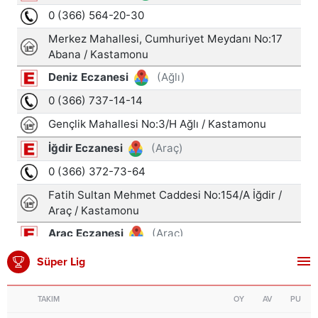
Süper Lig
TAKIM
OY
AV
PU