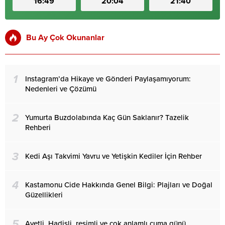
16:49
20:04
21:40
Bu Ay Çok Okunanlar
1
Instagram’da Hikaye ve Gönderi Paylaşamıyorum:
Nedenleri ve Çözümü
2
Yumurta Buzdolabında Kaç Gün Saklanır? Tazelik
Rehberi
3
Kedi Aşı Takvimi Yavru ve Yetişkin Kediler İçin Rehber
4
Kastamonu Cide Hakkında Genel Bilgi: Plajları ve Doğal
Güzellikleri
5
Ayetli, Hadisli, resimli ve çok anlamlı cuma günü