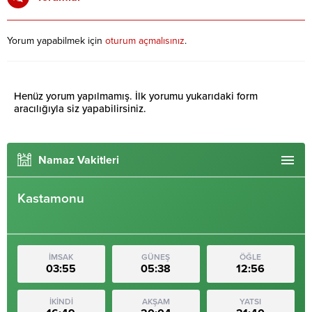
Yorum yapabilmek için
oturum açmalısınız
.
Henüz yorum yapılmamış. İlk yorumu yukarıdaki form
aracılığıyla siz yapabilirsiniz.
Namaz Vakitleri
Kastamonu
İMSAK
GÜNEŞ
ÖĞLE
03:55
05:38
12:56
İKİNDİ
AKŞAM
YATSI