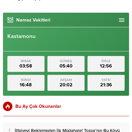
Namaz Vakitleri
Kastamonu
İMSAK
GÜNEŞ
ÖĞLE
03:58
05:40
12:56
İKİNDİ
AKŞAM
YATSI
16:48
20:02
21:36
Bu Ay Çok Okunanlar
1
İtfaiyeyi Beklemeden İlk Müdahale! Tosya’nın Bu Köyü