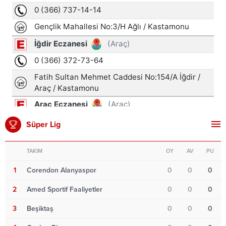
Süper Lig
TAKIM
OY
AV
PU
1
Corendon Alanyaspor
0
0
0
2
Amed Sportif Faaliyetler
0
0
0
3
Beşiktaş
0
0
0