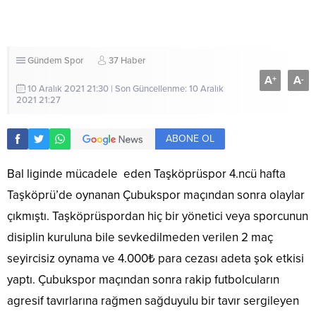
Gündem
Spor
37 Haber
A
A
+
-
10 Aralık 2021 21:30 | Son Güncellenme: 10 Aralık
2021 21:27
ABONE OL
Bal liginde mücadele eden Taşköprüspor 4.ncü hafta
Taşköprü’de oynanan Çubukspor maçından sonra olaylar
çıkmıştı. Taşköprüspordan hiç bir yönetici veya sporcunun
disiplin kuruluna bile sevkedilmeden verilen 2 maç
seyircisiz oynama ve 4.000₺ para cezası adeta şok etkisi
yaptı. Çubukspor maçından sonra rakip futbolcuların
agresif tavırlarına rağmen sağduyulu bir tavır sergileyen