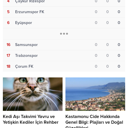
4
Çaykur Rizespor
0
0
0
5
Erzurumspor FK
0
0
0
6
Eyüpspor
0
0
0
16
Samsunspor
0
0
0
17
Trabzonspor
0
0
0
18
Çorum FK
0
0
0
Kedi Aşı Takvimi Yavru ve
Kastamonu Cide Hakkında
Yetişkin Kediler İçin Rehber
Genel Bilgi: Plajları ve Doğal