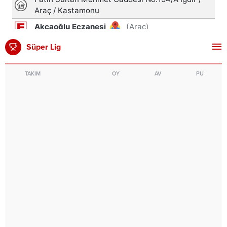
Süper Lig
TAKIM
OY
AV
PU