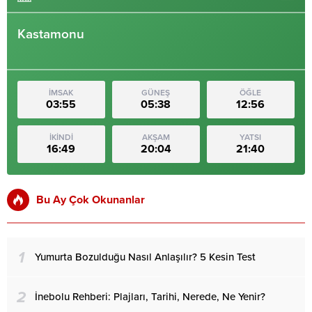
Kastamonu
İMSAK
GÜNEŞ
ÖĞLE
03:55
05:38
12:56
İKİNDİ
AKŞAM
YATSI
16:49
20:04
21:40
Bu Ay Çok Okunanlar
1
Yumurta Bozulduğu Nasıl Anlaşılır? 5 Kesin Test
2
İnebolu Rehberi: Plajları, Tarihi, Nerede, Ne Yenir?