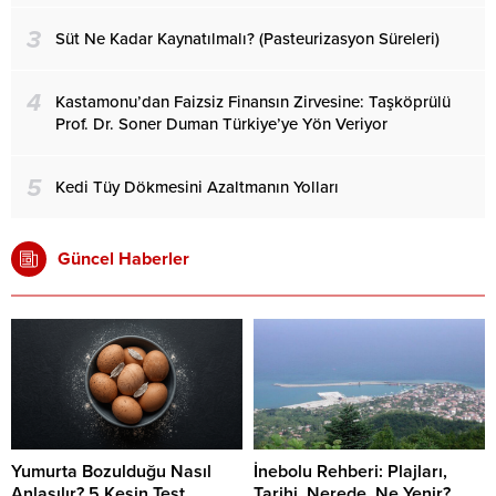
3
Süt Ne Kadar Kaynatılmalı? (Pasteurizasyon Süreleri)
4
Kastamonu’dan Faizsiz Finansın Zirvesine: Taşköprülü
Prof. Dr. Soner Duman Türkiye’ye Yön Veriyor
5
Kedi Tüy Dökmesini Azaltmanın Yolları
Güncel Haberler
Yumurta Bozulduğu Nasıl
İnebolu Rehberi: Plajları,
Anlaşılır? 5 Kesin Test
Tarihi, Nerede, Ne Yenir?