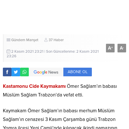
Gündem
Manşet
37 Haber
A
A
+
-
2 Kasım 2021 23:21 | Son Güncellenme: 2 Kasım 2021
23:26
ABONE OL
Kastamonu Cide Kaymakamı
Ömer Sağlam’ın babası
Müslüm Sağlam Trabzon’da vefat etti.
Kaymakam Ömer Sağlam’ın babası merhum Müslüm
Sağlam’ın cenazesi 3 Kasım Çarşamba günü Trabzon
Yomra ilçesi Yeni Camii’nde kılınacak ikindi namazının