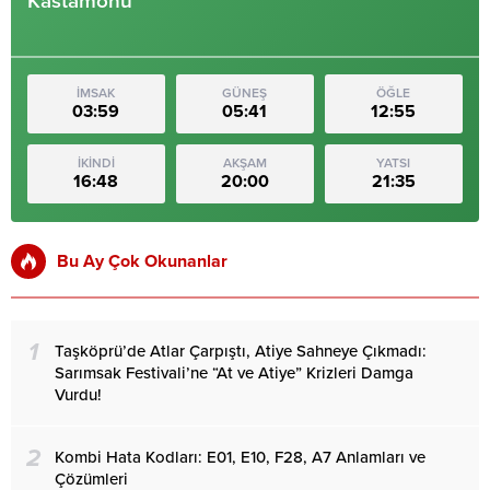
Kastamonu
İMSAK
GÜNEŞ
ÖĞLE
03:59
05:41
12:55
İKİNDİ
AKŞAM
YATSI
16:48
20:00
21:35
Bu Ay Çok Okunanlar
1
Taşköprü’de Atlar Çarpıştı, Atiye Sahneye Çıkmadı:
Sarımsak Festivali’ne “At ve Atiye” Krizleri Damga
Vurdu!
2
Kombi Hata Kodları: E01, E10, F28, A7 Anlamları ve
Çözümleri