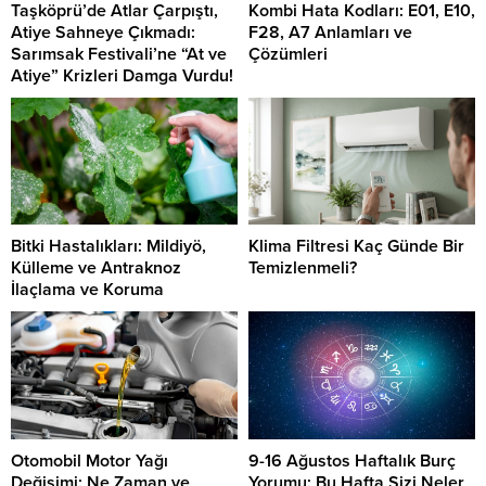
Taşköprü’de Atlar Çarpıştı,
Kombi Hata Kodları: E01, E10,
Atiye Sahneye Çıkmadı:
F28, A7 Anlamları ve
Sarımsak Festivali’ne “At ve
Çözümleri
Atiye” Krizleri Damga Vurdu!
Bitki Hastalıkları: Mildiyö,
Klima Filtresi Kaç Günde Bir
Külleme ve Antraknoz
Temizlenmeli?
İlaçlama ve Koruma
Otomobil Motor Yağı
9-16 Ağustos Haftalık Burç
Değişimi: Ne Zaman ve
Yorumu: Bu Hafta Sizi Neler