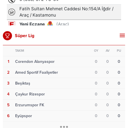
Süper Lig
TAKIM
OY
AV
PU
1
Corendon Alanyaspor
0
0
0
2
Amed Sportif Faaliyetler
0
0
0
3
Beşiktaş
0
0
0
4
Çaykur Rizespor
0
0
0
5
Erzurumspor FK
0
0
0
6
Eyüpspor
0
0
0