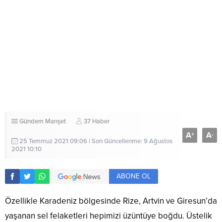
Gündem
Manşet
37 Haber
A
A
+
-
25 Temmuz 2021 09:06 | Son Güncellenme: 9 Ağustos
2021 10:10
ABONE OL
Özellikle Karadeniz bölgesinde Rize, Artvin ve Giresun’da
yaşanan sel felaketleri hepimizi üzüntüye boğdu. Üstelik