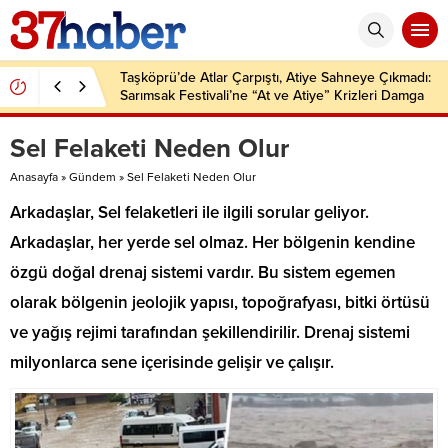
Taşköprü’de Atlar Çarpıştı, Atiye Sahneye Çıkmadı:
Sarımsak Festivali’ne “At ve Atiye” Krizleri Damga
Vurdu!
Sel Felaketi Neden Olur
Anasayfa
»
Gündem
»
Sel Felaketi Neden Olur
Arkadaşlar, Sel felaketleri ile ilgili sorular geliyor.
Arkadaşlar, her yerde sel olmaz. Her bölgenin kendine
özgü doğal drenaj sistemi vardır. Bu sistem egemen
olarak bölgenin jeolojik yapısı, topoğrafyası, bitki örtüsü
ve yağış rejimi tarafından şekillendirilir. Drenaj sistemi
milyonlarca sene içerisinde gelişir ve çalışır.