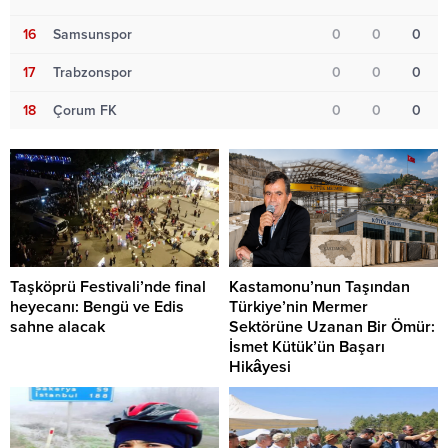
16
Samsunspor
0
0
0
17
Trabzonspor
0
0
0
18
Çorum FK
0
0
0
Taşköprü Festivali’nde final
Kastamonu’nun Taşından
heyecanı: Bengü ve Edis
Türkiye’nin Mermer
sahne alacak
Sektörüne Uzanan Bir Ömür:
İsmet Kütük’ün Başarı
Hikâyesi