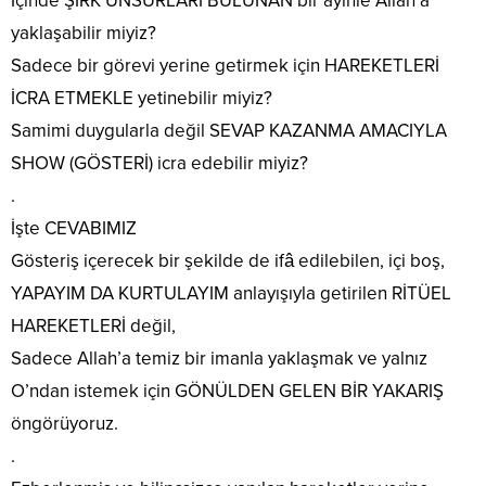
İçinde ŞİRK UNSURLARI BULUNAN bir ayinle Allah’a
yaklaşabilir miyiz?
Sadece bir görevi yerine getirmek için HAREKETLERİ
İCRA ETMEKLE yetinebilir miyiz?
Samimi duygularla değil SEVAP KAZANMA AMACIYLA
SHOW (GÖSTERİ) icra edebilir miyiz?
.
İşte CEVABIMIZ
Gösteriş içerecek bir şekilde de ifâ edilebilen, içi boş,
YAPAYIM DA KURTULAYIM anlayışıyla getirilen RİTÜEL
HAREKETLERİ değil,
Sadece Allah’a temiz bir imanla yaklaşmak ve yalnız
O’ndan istemek için GÖNÜLDEN GELEN BİR YAKARIŞ
öngörüyoruz.
.