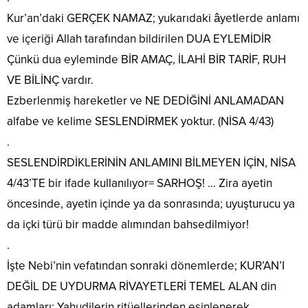
Kur’an’daki GERÇEK NAMAZ; yukarıdaki âyetlerde anlamı
ve içeriği Allah tarafından bildirilen DUA EYLEMİDİR
Çünkü dua eyleminde BİR AMAÇ, İLAHİ BİR TARİF, RUH
VE BİLİNÇ vardır.
Ezberlenmiş hareketler ve NE DEDİĞİNİ ANLAMADAN
alfabe ve kelime SESLENDİRMEK yoktur. (NİSA 4/43)
.
SESLENDİRDİKLERİNİN ANLAMINI BİLMEYEN İÇİN, NİSA
4/43’TE bir ifade kullanılıyor= SARHOŞ! … Zira ayetin
öncesinde, ayetin içinde ya da sonrasında; uyuşturucu ya
da içki türü bir madde alımından bahsedilmiyor!
.
İşte Nebi’nin vefatından sonraki dönemlerde; KUR’AN’I
DEĞİL DE UYDURMA RİVAYETLERİ TEMEL ALAN din
adamları; Yahudilerin ritüellerinden esinlenerek,