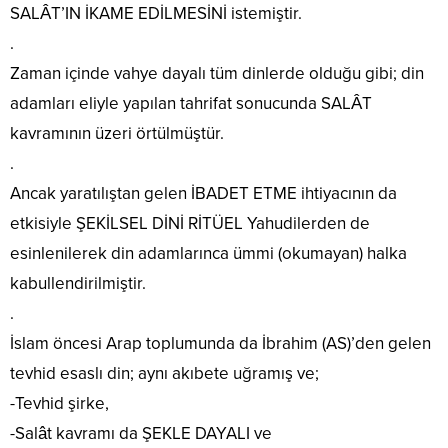
SALÂT’IN İKAME EDİLMESİNİ istemiştir.
.
Zaman içinde vahye dayalı tüm dinlerde olduğu gibi; din
adamları eliyle yapılan tahrifat sonucunda SALÂT
kavramının üzeri örtülmüştür.
.
Ancak yaratılıştan gelen İBADET ETME ihtiyacının da
etkisiyle ŞEKİLSEL DİNİ RİTÜEL Yahudilerden de
esinlenilerek din adamlarınca ümmi (okumayan) halka
kabullendirilmiştir.
.
İslam öncesi Arap toplumunda da İbrahim (AS)’den gelen
tevhid esaslı din; aynı akıbete uğramış ve;
-Tevhid şirke,
-Salât kavramı da ŞEKLE DAYALI ve