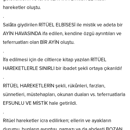
hareketler oluştu.
.
Salâta giydirilen RİTÜEL ELBİSESİ ile mistik ve adeta bir
AYİN HAVASINDA ifa edilen, kendine özgü ayrıntıları ve
teferruatları olan BİR AYİN oluştu.
.
İfa edilmesi için de ciltlerce kitap yazılan RİTÜEL
HAREKETLERLE SINIRLI bir ibadet şekli ortaya çıkarıldı!
.
RİTÜEL HAREKETLERİN şekli, rükûnleri, farzları,
sünnetleri, müstehapları, okunan duaları vs. teferruatlarla
EFSUNLU VE MİSTİK hale getirildi.
.
Ritüel hareketler icra edilirken; ellerin ve ayakların
durumu, bunların ayrıntısı, namazı ya da abdesti BOZAN