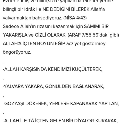
Ezberlenmiş ve bilinçsizce yapılan hareketler yerine
bilinçli bir idrâk ile NE DEDİĞİNİ BİLEREK Allah’a
yalvarmaktan bahsediyoruz. (NİSA 4/43)
Sadece Allah’ın rızasını kazanmak için SAMİMİ BİR
YAKARIŞLA ve GİZLİ OLARAK, (ARAF 7/55,56’daki gibi)
ALLAH’A İÇTEN BOYUN EĞİP acziyet göstermeyi
öngörüyoruz.
.
-ALLAH KARŞISINDA KENDİMİZİ KÜÇÜLTEREK,
.
-YALVARA YAKARA, GÖNÜLDEN BAĞLANARAK,
.
-GÖZYAŞI DÖKEREK, YERLERE KAPANARAK YAPILAN,
.
-ALLAH İLE TÂ İÇTEN GELEN BİR DİYALOG KURARAK,