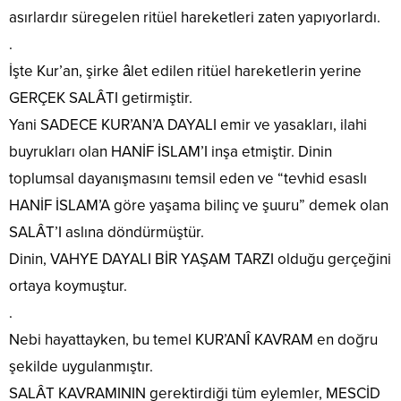
asırlardır süregelen ritüel hareketleri zaten yapıyorlardı.
.
İşte Kur’an, şirke âlet edilen ritüel hareketlerin yerine
GERÇEK SALÂTI getirmiştir.
Yani SADECE KUR’AN’A DAYALI emir ve yasakları, ilahi
buyrukları olan HANİF İSLAM’I inşa etmiştir. Dinin
toplumsal dayanışmasını temsil eden ve “tevhid esaslı
HANİF İSLAM’A göre yaşama bilinç ve şuuru” demek olan
SALÂT’I aslına döndürmüştür.
Dinin, VAHYE DAYALI BİR YAŞAM TARZI olduğu gerçeğini
ortaya koymuştur.
.
Nebi hayattayken, bu temel KUR’ANÎ KAVRAM en doğru
şekilde uygulanmıştır.
SALÂT KAVRAMININ gerektirdiği tüm eylemler, MESCİD