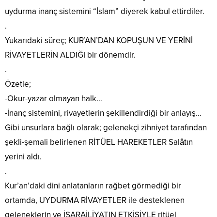
uydurma inanç sistemini “İslam” diyerek kabul ettirdiler.
.
Yukarıdaki süreç; KUR’AN’DAN KOPUŞUN VE YERİNİ
RİVAYETLERİN ALDIĞI bir dönemdir.
.
Özetle;
-Okur-yazar olmayan halk…
-İnanç sistemini, rivayetlerin şekillendirdiği bir anlayış…
Gibi unsurlara bağlı olarak; gelenekçi zihniyet tarafından
şekli-şemali belirlenen RİTÜEL HAREKETLER Salâtın
yerini aldı.
.
Kur’an’daki dini anlatanların rağbet görmediği bir
ortamda, UYDURMA RİVAYETLER ile desteklenen
geleneklerin ve İSARAİLİYATIN ETKİSİYLE ritüel