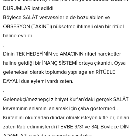
DURUMLAR icat edildi.
Böylece SALÂT vesveselerle de bozulabilen ve
OBSESYON (TAKINTI) nüksetme ihtimali olan bir ritüel
haline evrildi.
.
Dinin TEK HEDEFİNİN ve AMACININ ritüel hareketler
haline geldiği bir İNANÇ SİSTEMİ ortaya çıkarıldı. Oysa
geleneksel olarak toplumda yapılagelen RİTÜELE
DAYALI dua eylemi vardı zaten.
.
Gelenekçi/mezhepçi zihniyet Kur’an’daki gerçek SALÂT
kavramının anlamını anlamak için çaba göstermedi.
Kur’an’ını okumadan dindar olmak isteyen kitleler, onları
zaten Rab edinmişlerdi (TEVBE 9/31 ve 34). Böylece DİN
ADAMLARI sınıfı da oluşmuştu nasıl olsa.