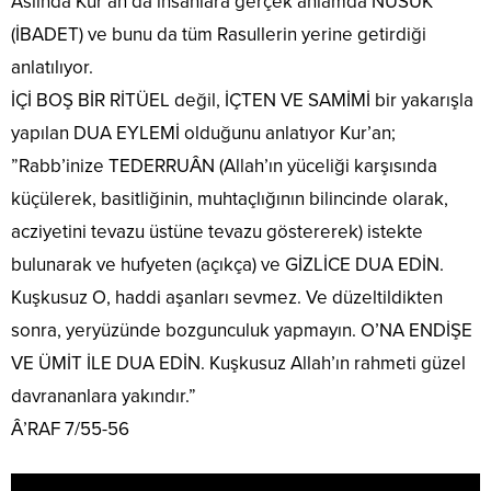
Aslında Kur’an’da insanlara gerçek anlamda NUSUK
(İBADET) ve bunu da tüm Rasullerin yerine getirdiği
anlatılıyor.
İÇİ BOŞ BİR RİTÜEL değil, İÇTEN VE SAMİMİ bir yakarışla
yapılan DUA EYLEMİ olduğunu anlatıyor Kur’an;
”Rabb’inize TEDERRUÂN (Allah’ın yüceliği karşısında
küçülerek, basitliğinin, muhtaçlığının bilincinde olarak,
acziyetini tevazu üstüne tevazu göstererek) istekte
bulunarak ve hufyeten (açıkça) ve GİZLİCE DUA EDİN.
Kuşkusuz O, haddi aşanları sevmez. Ve düzeltildikten
sonra, yeryüzünde bozgunculuk yapmayın. O’NA ENDİŞE
VE ÜMİT İLE DUA EDİN. Kuşkusuz Allah’ın rahmeti güzel
davrananlara yakındır.”
Â’RAF 7/55-56