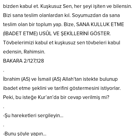
bizden kabul et. Kuşkusuz Sen, her şeyi işiten ve bilensin.
Bizi sana teslim olanlardan kıl. Soyumuzdan da sana
teslim olan bir toplum yap. Bize, SANA KULLUK ETME
(İBADET ETME) USÛL VE ŞEKİLLERİNİ GÖSTER.
Tövbelerimizi kabul et kuşkusuz sen tövbeleri kabul
edensin, Rahimsin.
BAKARA 2/127,128
.
İbrahim (AS) ve İsmail (AS) Allah’tan istekte bulunup
ibadet etme şeklini ve tarifini göstermesini istiyorlar.
Peki, bu isteğe Kur’an’da bir cevap verilmiş mi?
.
-Şu hareketleri sergileyin…
.
-Bunu şöyle yapın…