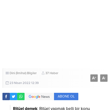
Dini (İlmihal) Bilgiler
37 Haber
A
A
+
-
23 Nisan 2022 12:39
ABONE OL
Ritüel demek
: Ritüel yapmak belli bir konu