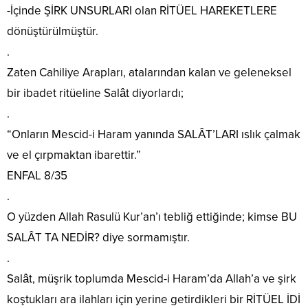
-İçinde ŞİRK UNSURLARI olan RİTÜEL HAREKETLERE
dönüştürülmüştür.
.
Zaten Cahiliye Arapları, atalarından kalan ve geleneksel
bir ibadet ritüeline Salât diyorlardı;
.
“Onların Mescid-i Haram yanında SALÂT’LARI ıslık çalmak
ve el çırpmaktan ibarettir.”
ENFAL 8/35
.
O yüzden Allah Rasulü Kur’an’ı tebliğ ettiğinde; kimse BU
SALÂT TA NEDİR? diye sormamıştır.
.
Salât, müşrik toplumda Mescid-i Haram’da Allah’a ve şirk
koştukları ara ilahları için yerine getirdikleri bir RİTÜEL İDİ