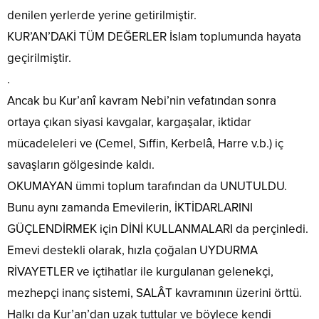
denilen yerlerde yerine getirilmiştir.
KUR’AN’DAKİ TÜM DEĞERLER İslam toplumunda hayata
geçirilmiştir.
.
Ancak bu Kur’anî kavram Nebi’nin vefatından sonra
ortaya çıkan siyasi kavgalar, kargaşalar, iktidar
mücadeleleri ve (Cemel, Sıffin, Kerbelâ, Harre v.b.) iç
savaşların gölgesinde kaldı.
OKUMAYAN ümmi toplum tarafından da UNUTULDU.
Bunu aynı zamanda Emevilerin, İKTİDARLARINI
GÜÇLENDİRMEK için DİNİ KULLANMALARI da perçinledi.
Emevi destekli olarak, hızla çoğalan UYDURMA
RİVAYETLER ve içtihatlar ile kurgulanan gelenekçi,
mezhepçi inanç sistemi, SALÂT kavramının üzerini örttü.
Halkı da Kur’an’dan uzak tuttular ve böylece kendi