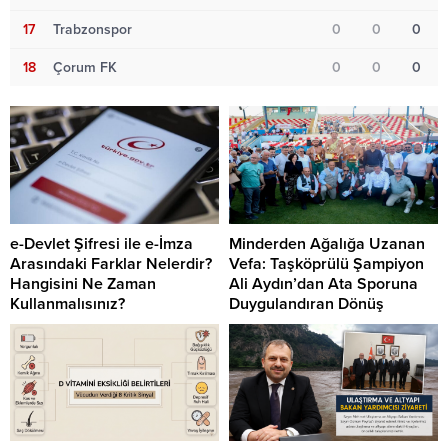
17
Trabzonspor
0
0
0
18
Çorum FK
0
0
0
e-Devlet Şifresi ile e-İmza
Minderden Ağalığa Uzanan
Arasındaki Farklar Nelerdir?
Vefa: Taşköprülü Şampiyon
Hangisini Ne Zaman
Ali Aydın’dan Ata Sporuna
Kullanmalısınız?
Duygulandıran Dönüş