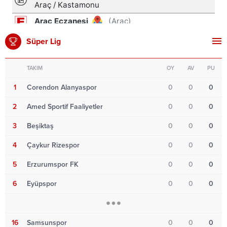
Süper Lig
TAKIM
OY
AV
PU
1
Corendon Alanyaspor
0
0
0
2
Amed Sportif Faaliyetler
0
0
0
3
Beşiktaş
0
0
0
4
Çaykur Rizespor
0
0
0
5
Erzurumspor FK
0
0
0
6
Eyüpspor
0
0
0
16
Samsunspor
0
0
0