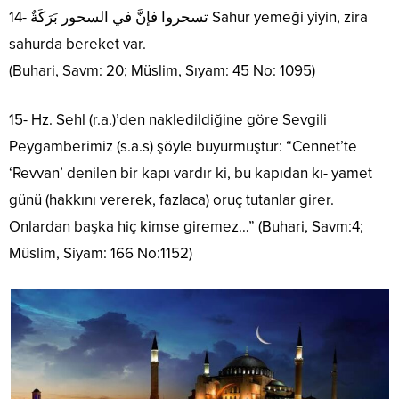
تسحروا فإنَّ في السحور بَرَكَةٌ -14 Sahur yemeği yiyin, zira
sahurda bereket var.
(Buhari, Savm: 20; Müslim, Sıyam: 45 No: 1095)
15- Hz. Sehl (r.a.)’den nakledildiğine göre Sevgili
Peygamberimiz (s.a.s) şöyle buyurmuştur: “Cennet’te
‘Revvan’ denilen bir kapı vardır ki, bu kapıdan kı- yamet
günü (hakkını vererek, fazlaca) oruç tutanlar girer.
Onlardan başka hiç kimse giremez…” (Buhari, Savm:4;
Müslim, Siyam: 166 No:1152)