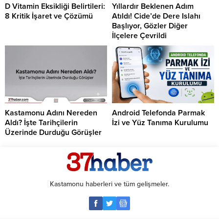
D Vitamin Eksikliği Belirtileri:
Yıllardır Beklenen Adım
8 Kritik İşaret ve Çözümü
Atıldı! Cide’de Dere Islahı
Başlıyor, Gözler Diğer
İlçelere Çevrildi
Kastamonu Adını Nereden
Android Telefonda Parmak
Aldı? İşte Tarihçilerin
İzi ve Yüz Tanıma Kurulumu
Üzerinde Durduğu Görüşler
Kastamonu haberleri ve tüm gelişmeler.