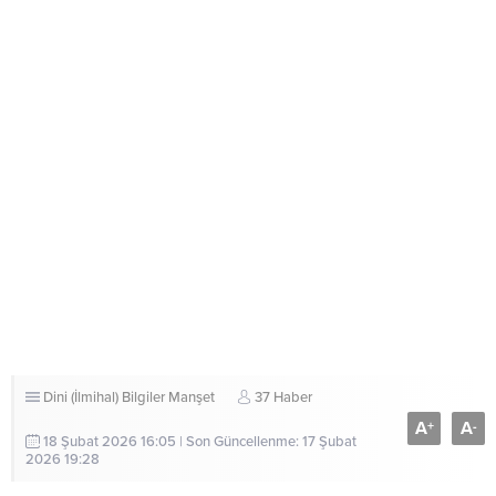
Dini (İlmihal) Bilgiler
Manşet
37 Haber
A
A
+
-
18 Şubat 2026 16:05 | Son Güncellenme: 17 Şubat
2026 19:28