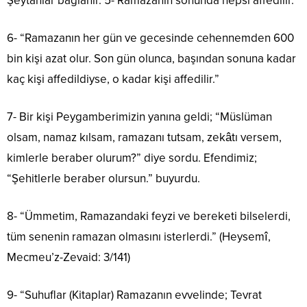
Şeytanlar bağlanır. 5- Ramazanın sonunda hepsi affedilir.”
6- “Ramazanın her gün ve gecesinde cehennemden 600
bin kişi azat olur. Son gün olunca, başından sonuna kadar
kaç kişi affedildiyse, o kadar kişi affedilir.”
7- Bir kişi Peygamberimizin yanına geldi; “Müslüman
olsam, namaz kılsam, ramazanı tutsam, zekâtı versem,
kimlerle beraber olurum?” diye sordu. Efendimiz;
“Şehitlerle beraber olursun.” buyurdu.
8- “Ümmetim, Ramazandaki feyzi ve bereketi bilselerdi,
tüm senenin ramazan olmasını isterlerdi.” (Heysemî,
Mecmeu’z-Zevaid: 3/141)
9- “Suhuflar (Kitaplar) Ramazanın evvelinde; Tevrat