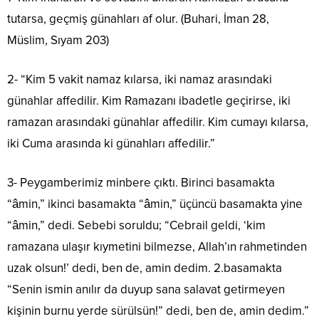
tutarsa, geçmiş günahları af olur. (Buhari, İman 28,
Müslim, Sıyam 203)
2- “Kim 5 vakit namaz kılarsa, iki namaz arasındaki
günahlar affedilir. Kim Ramazanı ibadetle geçirirse, iki
ramazan arasındaki günahlar affedilir. Kim cumayı kılarsa,
iki Cuma arasında ki günahları affedilir.”
3- Peygamberimiz minbere çıktı. Birinci basamakta
“âmin,” ikinci basamakta “âmin,” üçüncü basamakta yine
“âmin,” dedi. Sebebi soruldu; “Cebrail geldi, ‘kim
ramazana ulaşır kıymetini bilmezse, Allah’ın rahmetinden
uzak olsun!’ dedi, ben de, amin dedim. 2.basamakta
“Senin ismin anılır da duyup sana salavat getirmeyen
kişinin burnu yerde sürülsün!” dedi, ben de, amin dedim.”