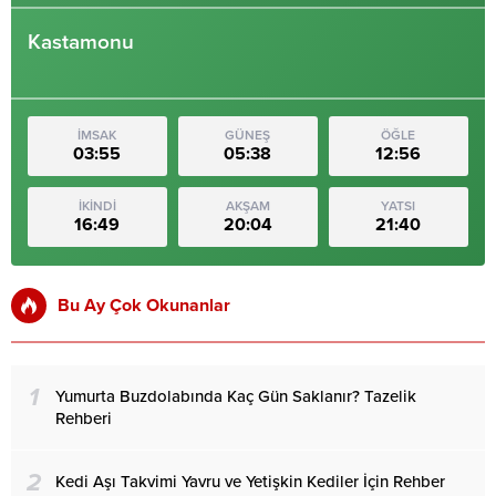
Kastamonu
İMSAK
GÜNEŞ
ÖĞLE
03:55
05:38
12:56
İKİNDİ
AKŞAM
YATSI
16:49
20:04
21:40
Bu Ay Çok Okunanlar
1
Yumurta Buzdolabında Kaç Gün Saklanır? Tazelik
Rehberi
2
Kedi Aşı Takvimi Yavru ve Yetişkin Kediler İçin Rehber