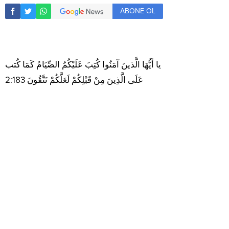
ABONE OL
يا أَيُّهَا الَّذينَ آمَنُوا كُتِبَ عَلَيْكُمُ الصِّيَامُ كَمَا كُتب
عَلَى الَّذِينَ مِنْ قَبْلِكُمْ لَعَلَّكُمْ تَتَّقُونَ 2:183