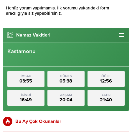
Henüz yorum yapılmamış. İlk yorumu yukarıdaki form
aracılığıyla siz yapabilirsiniz.
Namaz Vakitleri
Kastamonu
İMSAK
GÜNEŞ
ÖĞLE
03:55
05:38
12:56
İKİNDİ
AKŞAM
YATSI
16:49
20:04
21:40
Bu Ay Çok Okunanlar