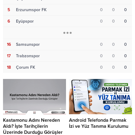
5
Erzurumspor FK
0
0
0
6
Eyüpspor
0
0
0
16
Samsunspor
0
0
0
17
Trabzonspor
0
0
0
18
Çorum FK
0
0
0
Kastamonu Adını Nereden
Android Telefonda Parmak
Aldı? İşte Tarihçilerin
İzi ve Yüz Tanıma Kurulumu
Üzerinde Durduğu Görüşler