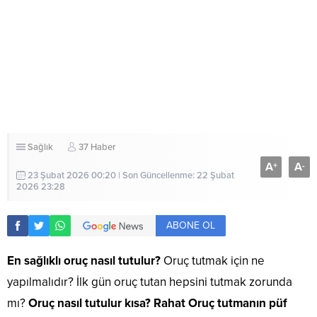
Sağlık
37 Haber
A
A
+
-
23 Şubat 2026 00:20 | Son Güncellenme: 22 Şubat
2026 23:28
ABONE OL
En sağlıklı oruç nasıl tutulur?
Oruç tutmak için ne
yapılmalıdır? İlk gün oruç tutan hepsini tutmak zorunda
mı?
Oruç nasıl tutulur kısa? Rahat Oruç tutmanın püf