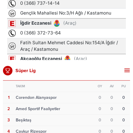
Süper Lig
TAKIM
OY
AV
PU
1
Corendon Alanyaspor
0
0
0
2
Amed Sportif Faaliyetler
0
0
0
3
Beşiktaş
0
0
0
4
Çaykur Rizespor
0
0
0