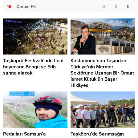
18
Çorum FK
0
0
0
Taşköprü Festivali’nde final
Kastamonu’nun Taşından
heyecanı: Bengü ve Edis
Türkiye’nin Mermer
sahne alacak
Sektörüne Uzanan Bir Ömür:
İsmet Kütük’ün Başarı
Hikâyesi
Pedalları Samsun’a
Taşköprü’de Sarımsağın