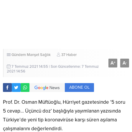
Gündem
Manşet
Sağlık
37 Haber
A
A
+
-
7 Temmuz 2021 14:55 | Son Güncellenme: 7 Temmuz
2021 14:56
ABONE OL
Prof. Dr. Osman Müftüoğlu, Hürriyet gazetesinde ‘5 soru
5 cevap… Üçüncü doz’ başlığıyla yayımlanan yazısında
Türkiye’de yeni tip koronavirüse karşı süren aşılama
çalışmalarını değerlendirdi.