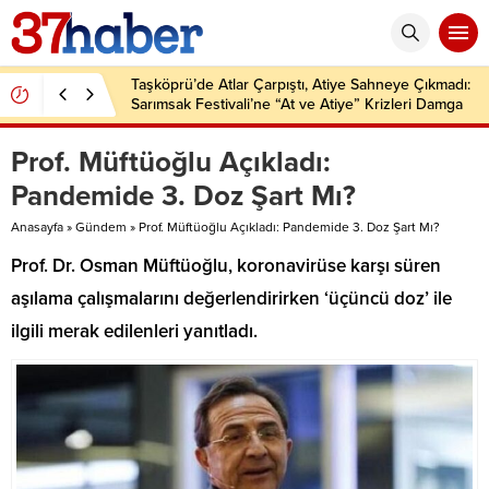
Taşköprü’de Atlar Çarpıştı, Atiye Sahneye Çıkmadı:
Sarımsak Festivali’ne “At ve Atiye” Krizleri Damga
Vurdu!
Prof. Müftüoğlu Açıkladı:
Pandemide 3. Doz Şart Mı?
Anasayfa
»
Gündem
»
Prof. Müftüoğlu Açıkladı: Pandemide 3. Doz Şart Mı?
Prof. Dr. Osman Müftüoğlu, koronavirüse karşı süren
aşılama çalışmalarını değerlendirirken ‘üçüncü doz’ ile
ilgili merak edilenleri yanıtladı.