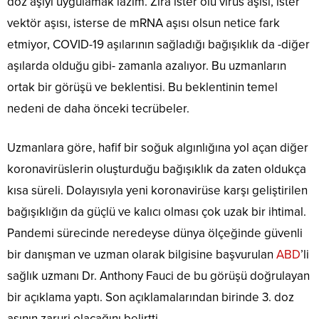
doz aşıyı uygulamak lazım. Zira ister ölü virüs aşısı, ister
vektör aşısı, isterse de mRNA aşısı olsun netice fark
etmiyor, COVID-19 aşılarının sağladığı bağışıklık da -diğer
aşılarda olduğu gibi- zamanla azalıyor. Bu uzmanların
ortak bir görüşü ve beklentisi. Bu beklentinin temel
nedeni de daha önceki tecrübeler.
Uzmanlara göre, hafif bir soğuk algınlığına yol açan diğer
koronavirüslerin oluşturduğu bağışıklık da zaten oldukça
kısa süreli. Dolayısıyla yeni koronavirüse karşı geliştirilen
bağışıklığın da güçlü ve kalıcı olması çok uzak bir ihtimal.
Pandemi sürecinde neredeyse dünya ölçeğinde güvenli
bir danışman ve uzman olarak bilgisine başvurulan
ABD
’li
sağlık uzmanı Dr. Anthony Fauci de bu görüşü doğrulayan
bir açıklama yaptı. Son açıklamalarından birinde 3. doz
aşının zaruri olacağını belirtti.