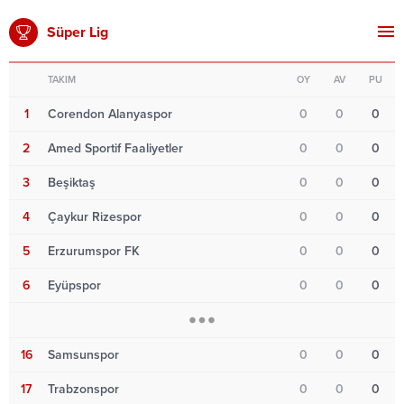
Süper Lig
TAKIM
OY
AV
PU
1
Corendon Alanyaspor
0
0
0
2
Amed Sportif Faaliyetler
0
0
0
3
Beşiktaş
0
0
0
4
Çaykur Rizespor
0
0
0
5
Erzurumspor FK
0
0
0
6
Eyüpspor
0
0
0
16
Samsunspor
0
0
0
17
Trabzonspor
0
0
0