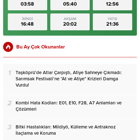
03:58
05:40
12:56
İKİNDİ
AKŞAM
YATSI
16:48
20:02
21:36
Bu Ay Çok Okunanlar
1
Taşköprü’de Atlar Çarpıştı, Atiye Sahneye Çıkmadı:
Sarımsak Festivali’ne “At ve Atiye” Krizleri Damga
Vurdu!
2
Kombi Hata Kodları: E01, E10, F28, A7 Anlamları ve
Çözümleri
3
Bitki Hastalıkları: Mildiyö, Külleme ve Antraknoz
İlaçlama ve Koruma