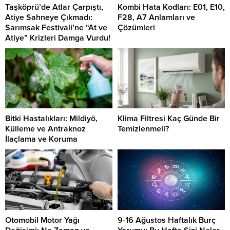
Taşköprü’de Atlar Çarpıştı,
Kombi Hata Kodları: E01, E10,
Atiye Sahneye Çıkmadı:
F28, A7 Anlamları ve
Sarımsak Festivali’ne “At ve
Çözümleri
Atiye” Krizleri Damga Vurdu!
Bitki Hastalıkları: Mildiyö,
Klima Filtresi Kaç Günde Bir
Külleme ve Antraknoz
Temizlenmeli?
İlaçlama ve Koruma
Otomobil Motor Yağı
9-16 Ağustos Haftalık Burç