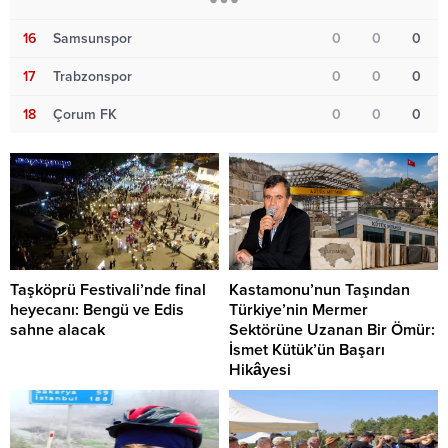
16
Samsunspor
0
0
0
17
Trabzonspor
0
0
0
18
Çorum FK
0
0
0
Taşköprü Festivali’nde final
Kastamonu’nun Taşından
heyecanı: Bengü ve Edis
Türkiye’nin Mermer
sahne alacak
Sektörüne Uzanan Bir Ömür:
İsmet Kütük’ün Başarı
Hikâyesi