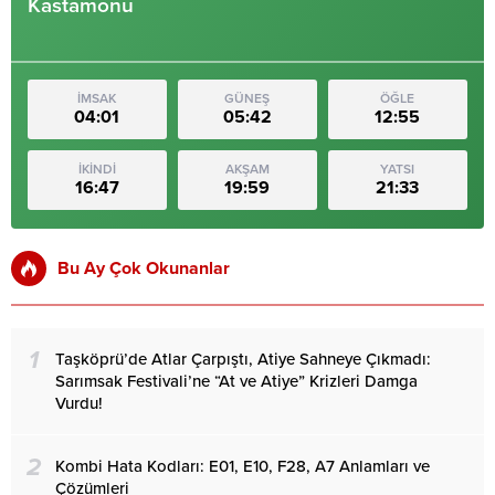
Kastamonu
İMSAK
GÜNEŞ
ÖĞLE
04:01
05:42
12:55
İKİNDİ
AKŞAM
YATSI
16:47
19:59
21:33
Bu Ay Çok Okunanlar
1
Taşköprü’de Atlar Çarpıştı, Atiye Sahneye Çıkmadı:
Sarımsak Festivali’ne “At ve Atiye” Krizleri Damga
Vurdu!
2
Kombi Hata Kodları: E01, E10, F28, A7 Anlamları ve
Çözümleri