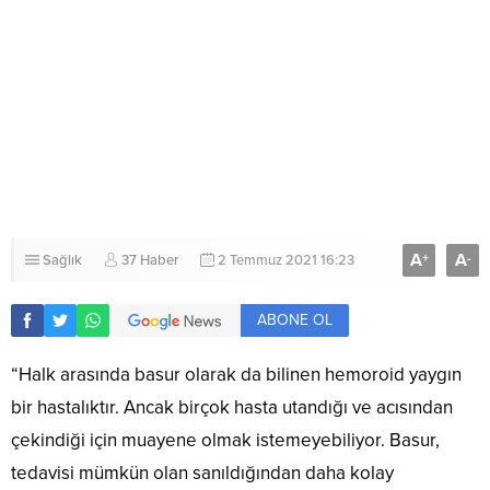
A
A
+
-
Sağlık
37 Haber
2 Temmuz 2021 16:23
ABONE OL
“Halk arasında basur olarak da bilinen hemoroid yaygın
bir hastalıktır. Ancak birçok hasta utandığı ve acısından
çekindiği için muayene olmak istemeyebiliyor. Basur,
tedavisi mümkün olan sanıldığından daha kolay