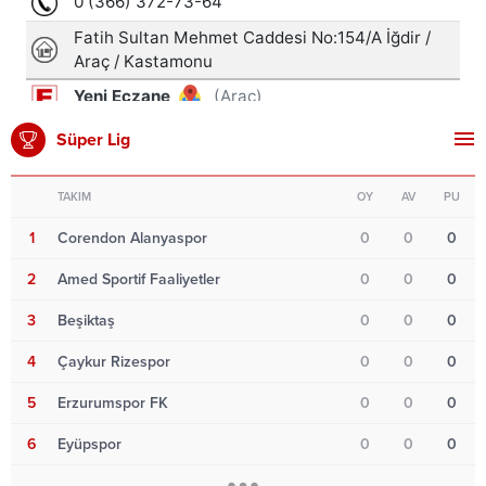
Süper Lig
TAKIM
OY
AV
PU
1
Corendon Alanyaspor
0
0
0
2
Amed Sportif Faaliyetler
0
0
0
3
Beşiktaş
0
0
0
4
Çaykur Rizespor
0
0
0
5
Erzurumspor FK
0
0
0
6
Eyüpspor
0
0
0