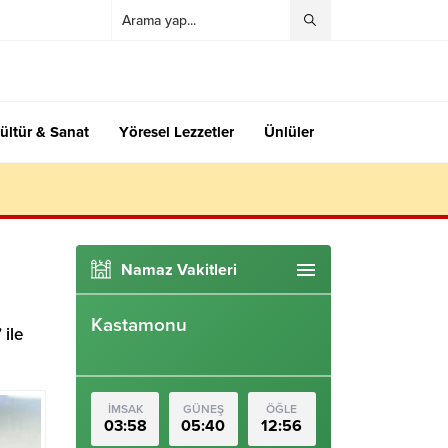
ültür & Sanat
Yöresel Lezzetler
Ünlüler
Namaz Vakitleri
Kastamonu
 ile
İMSAK
GÜNEŞ
ÖĞLE
03:58
05:40
12:56