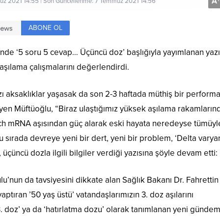
A
+
z 2021 14:55 | Son Güncellenme: 7 Temmuz 2021 14:56
ABONE OL
inde ‘5 soru 5 cevap… Üçüncü doz’ başlığıyla yayımlanan yaz
aşılama çalışmalarını değerlendirdi.
zı aksaklıklar yaşasak da son 2-3 haftada müthiş bir perform
 diyen Müftüoğlu, “Biraz ulaştığımız yüksek aşılama rakamların
ch mRNA aşısından güç alarak eski hayata neredeyse tümüyl
sırada devreye yeni bir dert, yeni bir problem, ‘Delta varyan
 üçüncü dozla ilgili bilgiler verdiği yazısına şöyle devam etti:
’nun da tavsiyesini dikkate alan Sağlık Bakanı Dr. Fahrettin
aptıran ’50 yaş üstü’ vatandaşlarımızın 3. doz aşılarını
‘3. doz’ ya da ‘hatırlatma dozu’ olarak tanımlanan yeni gündem