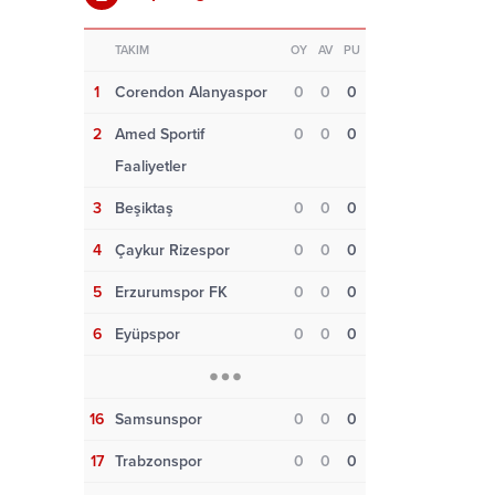
TAKIM
OY
AV
PU
1
Corendon Alanyaspor
0
0
0
2
Amed Sportif
0
0
0
Faaliyetler
3
Beşiktaş
0
0
0
4
Çaykur Rizespor
0
0
0
5
Erzurumspor FK
0
0
0
6
Eyüpspor
0
0
0
16
Samsunspor
0
0
0
17
Trabzonspor
0
0
0