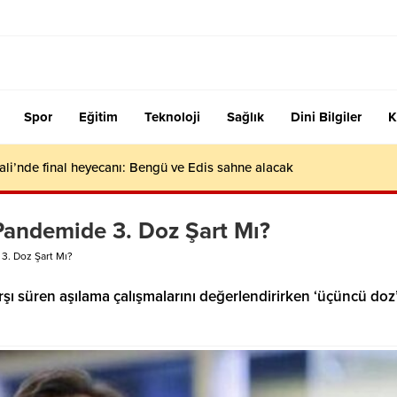
Spor
Eğitim
Teknoloji
Sağlık
Dini Bilgiler
K
ali’nde final heyecanı: Bengü ve Edis sahne alacak
 Pandemide 3. Doz Şart Mı?
 3. Doz Şart Mı?
ı süren aşılama çalışmalarını değerlendirirken ‘üçüncü doz’