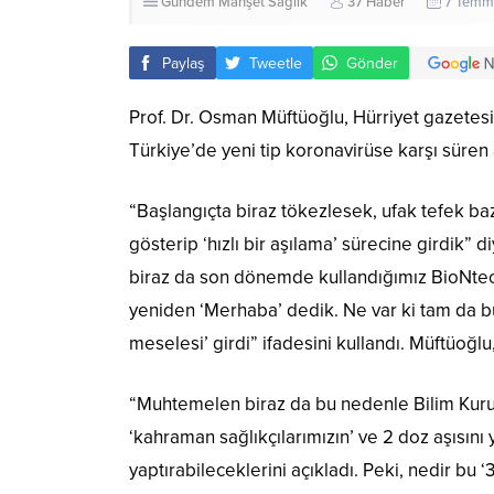
Gündem
Manşet
Sağlık
37 Haber
7 Temmu
Paylaş
Tweetle
Gönder
Prof. Dr. Osman Müftüoğlu, Hürriyet gazetes
Türkiye’de yeni tip koronavirüse karşı süren 
“Başlangıçta biraz tökezlesek, ufak tefek ba
gösterip ‘hızlı bir aşılama’ sürecine girdik”
biraz da son dönemde kullandığımız BioNte
yeniden ‘Merhaba’ dedik. Ne var ki tam da bu 
meselesi’ girdi” ifadesini kullandı. Müftüoğlu,
“Muhtemelen biraz da bu nedenle Bilim Kurulu
‘kahraman sağlıkçılarımızın’ ve 2 doz aşısını y
yaptırabileceklerini açıkladı. Peki, nedir bu 