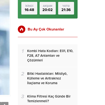
İKİNDİ
AKŞAM
YATSI
16:48
20:02
21:36
Bu Ay Çok Okunanlar
1
Kombi Hata Kodları: E01, E10,
F28, A7 Anlamları ve
Çözümleri
2
Bitki Hastalıkları: Mildiyö,
Külleme ve Antraknoz
İlaçlama ve Koruma
3
Klima Filtresi Kaç Günde Bir
Temizlenmeli?