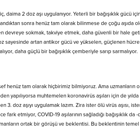
iç, daima 2 doz aşı uygulanıyor. Yeterli bir bağışıklık gücü içi
landıktan sonra henüz tam olarak bilinmese de çoğu aşıda o
en devreye sokmak, takviye etmek, daha güvenli bir hale ge
doz sayesinde artan antikor gücü ve yükselen, güçlenen hücre
 alıyor, daha güçlü bir bağışıklık çemberiyle sarıp sarmalıyor.
esef henüz tam olarak hiçbirimiz bilmiyoruz. Ama uzmanların o
niden yapılıyorsa muhtemelen koronavirüs aşıları için de yılda
 3. doz aşıyı uygulamak lazım. Zira ister ölü virüs aşısı, iste
ce fark etmiyor, COVID-19 aşılarının sağladığı bağışıklık da -
manların ortak bir görüşü ve beklentisi. Bu beklentinin temel