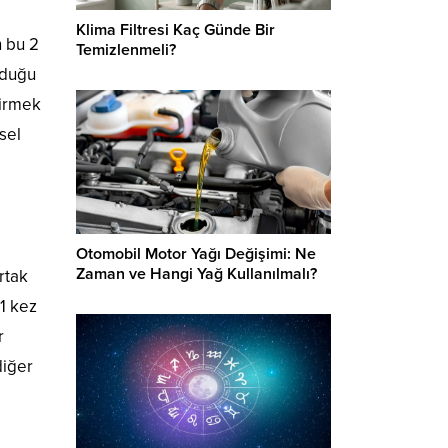
Klima Filtresi Kaç Günde Bir
n bu 2
Temizlenmeli?
lduğu
tirmek
sel
Otomobil Motor Yağı Değişimi: Ne
Zaman ve Hangi Yağ Kullanılmalı?
rtak
 1 kez
r
diğer