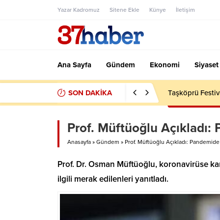
Yazar Kadromuz
Sitene Ekle
Künye
İletişim
Ana Sayfa
Gündem
Ekonomi
Siyaset
SON DAKİKA
Taşköprü Festiv
Prof. Müftüoğlu Açıkladı:
Anasayfa
»
Gündem
»
Prof. Müftüoğlu Açıkladı: Pandemide
Prof. Dr. Osman Müftüoğlu, koronavirüse karş
ilgili merak edilenleri yanıtladı.