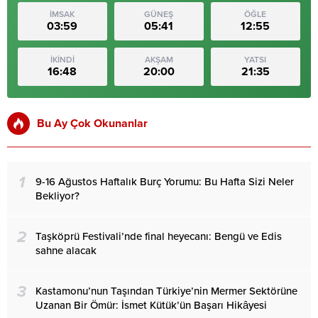
İMSAK
GÜNEŞ
ÖĞLE
03:59
05:41
12:55
İKİNDİ
AKŞAM
YATSI
16:48
20:00
21:35
Bu Ay Çok Okunanlar
1
9-16 Ağustos Haftalık Burç Yorumu: Bu Hafta Sizi Neler
Bekliyor?
2
Taşköprü Festivali’nde final heyecanı: Bengü ve Edis
sahne alacak
3
Kastamonu’nun Taşından Türkiye’nin Mermer Sektörüne
Uzanan Bir Ömür: İsmet Kütük’ün Başarı Hikâyesi