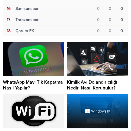
16
Samsunspor
0
0
0
17
Trabzonspor
0
0
0
18
Çorum FK
0
0
0
WhatsApp Mavi Tik Kapatma
Kimlik Avı Dolandırıcılığı
Nasıl Yapılır?
Nedir, Nasıl Korunulur?