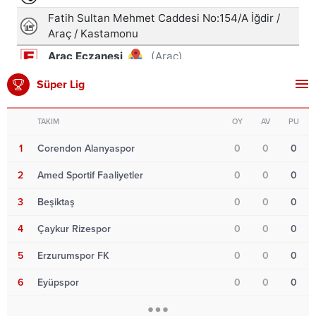
Süper Lig
TAKIM
OY
AV
PU
1
Corendon Alanyaspor
0
0
0
2
Amed Sportif Faaliyetler
0
0
0
3
Beşiktaş
0
0
0
4
Çaykur Rizespor
0
0
0
5
Erzurumspor FK
0
0
0
6
Eyüpspor
0
0
0