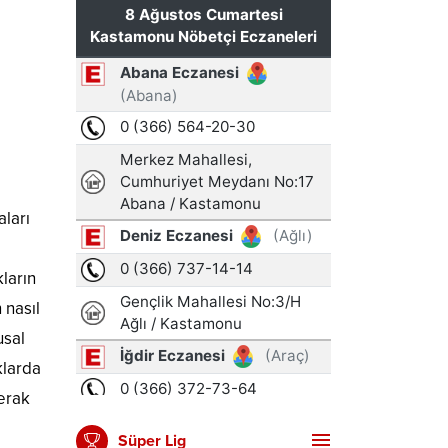
aları
ların
 nasıl
usal
klarda
merak
Süper Lig