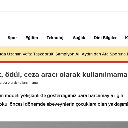
Spor
Eğitim
Teknoloji
Sağlık
Dini Bilgiler
K
ığa Uzanan Vefa: Taşköprülü Şampiyon Ali Aydın’dan Ata Sporuna
, ödül, ceza aracı olarak kullanılmama
aracı olarak kullanılmamalı
modeli yetişkinlikte gösterdiğimiz para harcamayla ilgili
le okul öncesi dönemde ebeveynlerin çocuklara olan yaklaşıml