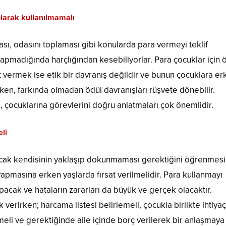
olarak kullanılmamalı
ı, odasını toplaması gibi konularda para vermeyi teklif
yapmadığında harçlığından kesebiliyorlar. Para çocuklar için 
t vermek ise etik bir davranış değildir ve bunun çocuklara er
ken, farkında olmadan ödül davranışları rüşvete dönebilir.
ı, çocuklarına görevlerini doğru anlatmaları çok önemlidir.
eli
cak kendisinin yaklaşıp dokunmaması gerektiğini öğrenmesi
apmasına erken yaşlarda fırsat verilmelidir. Para kullanmayı
pacak ve hataların zararları da büyük ve gerçek olacaktır.
verirken; harcama listesi belirlemeli, çocukla birlikte ihtiya
meli ve gerektiğinde aile içinde borç verilerek bir anlaşmaya