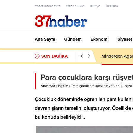
Yazar Kadromuz
Sitene Ekle
Künye
İletişim
Ana Sayfa
Gündem
Ekonomi
Siyaset
SON DAKİKA
Minderden Ağal
Para çocuklara karşı rüşvet
Anasayfa
»
Eğitim
»
Para çocuklara karşı rüşvet, ödül, ceza 
Çocukluk döneminde öğrenilen para kullanım 
davranışların temelini oluşturuyor. Özellik
bu konuda belirleyici…