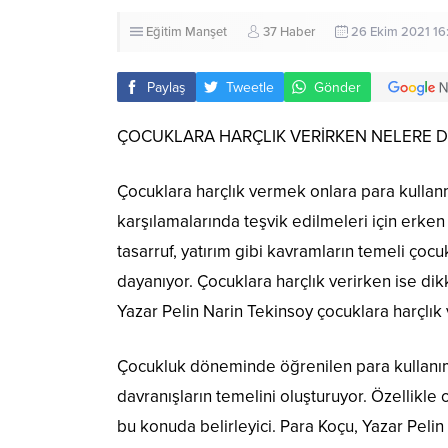
Eğitim
Manşet
37 Haber
26 Ekim 2021 16
Paylaş
Tweetle
Gönder
ÇOCUKLARA HARÇLIK VERİRKEN NELERE D
Çocuklara harçlık vermek onlara para kullanm
karşılamalarında teşvik edilmeleri için erken 
tasarruf, yatırım gibi kavramların temeli çocu
dayanıyor. Çocuklara harçlık verirken ise dik
Yazar Pelin Narin Tekinsoy çocuklara harçlık 
Çocukluk döneminde öğrenilen para kullanım 
davranışların temelini oluşturuyor. Özellikl
bu konuda belirleyici. Para Koçu, Yazar Peli