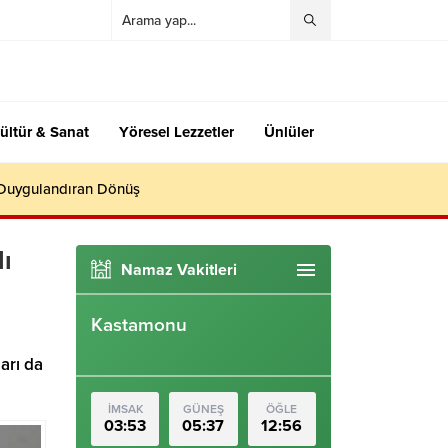
ültür & Sanat
Yöresel Lezzetler
Ünlüler
 Duygulandıran Dönüş
lı
Namaz Vakitleri
Kastamonu
arı da
İMSAK
GÜNEŞ
ÖĞLE
03:53
05:37
12:56