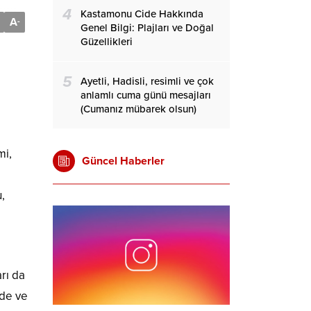
4
Kastamonu Cide Hakkında
A
-
Genel Bilgi: Plajları ve Doğal
Güzellikleri
5
Ayetli, Hadisli, resimli ve çok
anlamlı cuma günü mesajları
(Cumanız mübarek olsun)
mi,
Güncel Haberler
,
rı da
lde ve