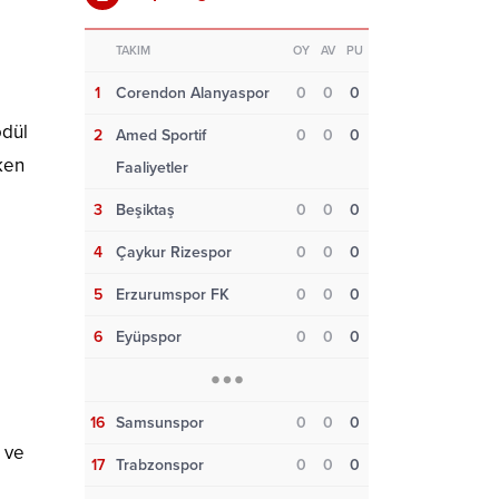
TAKIM
OY
AV
PU
1
Corendon Alanyaspor
0
0
0
ödül
2
Amed Sportif
0
0
0
ken
Faaliyetler
3
Beşiktaş
0
0
0
4
Çaykur Rizespor
0
0
0
5
Erzurumspor FK
0
0
0
6
Eyüpspor
0
0
0
16
Samsunspor
0
0
0
ç ve
17
Trabzonspor
0
0
0