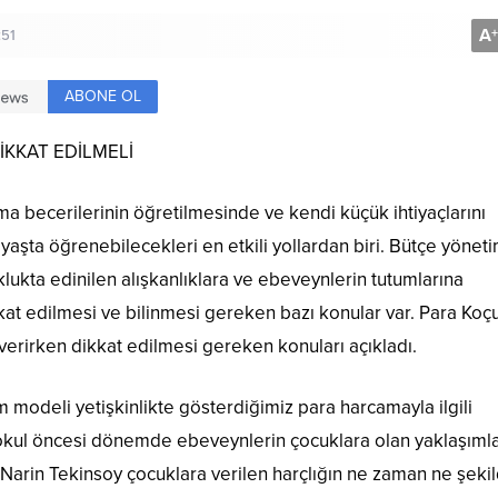
A
+
:51
ABONE OL
İKKAT EDİLMELİ
a becerilerinin öğretilmesinde ve kendi küçük ihtiyaçlarını
yaşta öğrenebilecekleri en etkili yollardan biri. Bütçe yöneti
klukta edinilen alışkanlıklara ve ebeveynlerin tutumlarına
kat edilmesi ve bilinmesi gereken bazı konular var. Para Koçu
verirken dikkat edilmesi gereken konuları açıkladı.
modeli yetişkinlikte gösterdiğimiz para harcamayla ilgili
e okul öncesi dönemde ebeveynlerin çocuklara olan yaklaşımla
n Narin Tekinsoy çocuklara verilen harçlığın ne zaman ne şeki