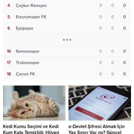
4
Çaykur Rizespor
0
0
0
5
Erzurumspor FK
0
0
0
6
Eyüpspor
0
0
0
16
Samsunspor
0
0
0
17
Trabzonspor
0
0
0
18
Çorum FK
0
0
0
Kedi Kumu Seçimi ve Kedi
e-Devlet Şifresi Almak İçin
Kum Kabı Temizliği: Hijyen
Yaş Sınırı Var mı? Güncel