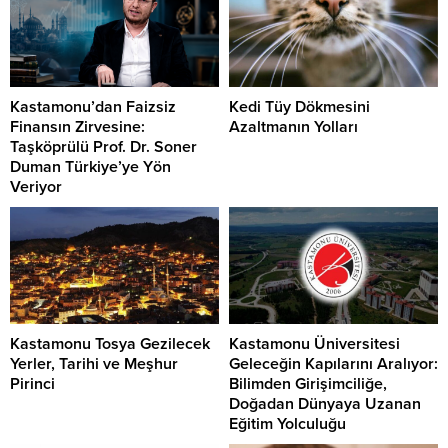
Kastamonu’dan Faizsiz
Kedi Tüy Dökmesini
Finansın Zirvesine:
Azaltmanın Yolları
Taşköprülü Prof. Dr. Soner
Duman Türkiye’ye Yön
Veriyor
Kastamonu Tosya Gezilecek
Kastamonu Üniversitesi
Yerler, Tarihi ve Meşhur
Geleceğin Kapılarını Aralıyor:
Pirinci
Bilimden Girişimciliğe,
Doğadan Dünyaya Uzanan
Eğitim Yolculuğu