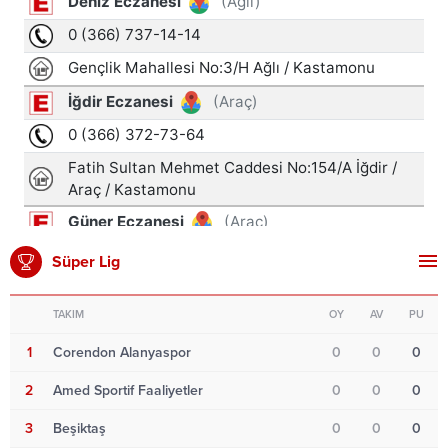
Süper Lig
TAKIM
OY
AV
PU
1
Corendon Alanyaspor
0
0
0
2
Amed Sportif Faaliyetler
0
0
0
3
Beşiktaş
0
0
0