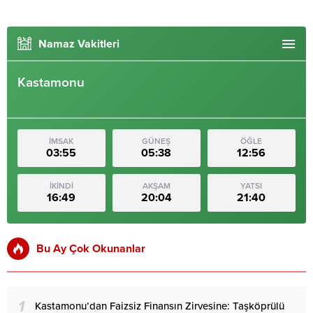
Namaz Vakitleri
Kastamonu
İMSAK
GÜNEŞ
ÖĞLE
03:55
05:38
12:56
İKİNDİ
AKŞAM
YATSI
16:49
20:04
21:40
Bu Ay Çok Okunanlar
1
Kastamonu’dan Faizsiz Finansın Zirvesine: Taşköprülü