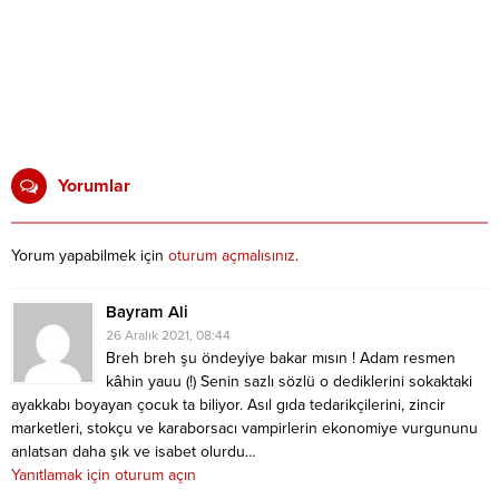
Yorumlar
Yorum yapabilmek için
oturum açmalısınız
.
Bayram Ali
26 Aralık 2021, 08:44
Breh breh şu öndeyiye bakar mısın ! Adam resmen
kâhin yauu (!) Senin sazlı sözlü o dediklerini sokaktaki
ayakkabı boyayan çocuk ta biliyor. Asıl gıda tedarikçilerini, zincir
marketleri, stokçu ve karaborsacı vampirlerin ekonomiye vurgununu
anlatsan daha şık ve isabet olurdu…
Yanıtlamak için oturum açın