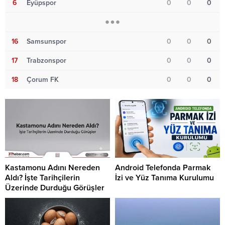
6
Eyüpspor
0
0
0
16
Samsunspor
0
0
0
17
Trabzonspor
0
0
0
18
Çorum FK
0
0
0
Kastamonu Adını Nereden
Android Telefonda Parmak
Aldı? İşte Tarihçilerin
İzi ve Yüz Tanıma Kurulumu
Üzerinde Durduğu Görüşler