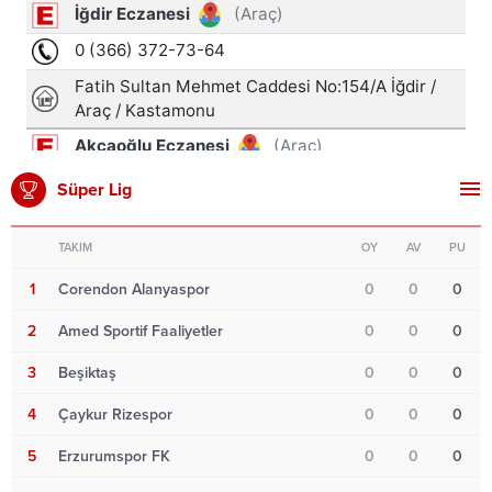
Süper Lig
TAKIM
OY
AV
PU
1
Corendon Alanyaspor
0
0
0
2
Amed Sportif Faaliyetler
0
0
0
3
Beşiktaş
0
0
0
4
Çaykur Rizespor
0
0
0
5
Erzurumspor FK
0
0
0