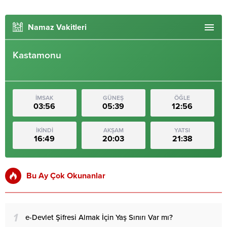
Namaz Vakitleri
Kastamonu
İMSAK
GÜNEŞ
ÖĞLE
03:56
05:39
12:56
İKİNDİ
AKŞAM
YATSI
16:49
20:03
21:38
Bu Ay Çok Okunanlar
1
e-Devlet Şifresi Almak İçin Yaş Sınırı Var mı?