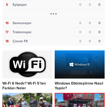
6
Eyüpspor
0
0
0
16
Samsunspor
0
0
0
17
Trabzonspor
0
0
0
18
Çorum FK
0
0
0
Wi-Fi 6 Nedir? Wi-Fi 5’ten
Windows Etkinleştirme Nasıl
Farkları Neler
Yapılır?