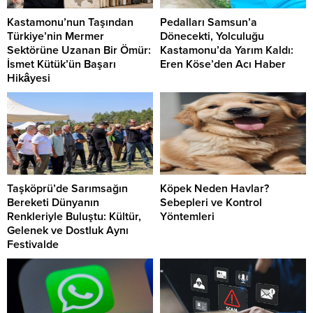
Kastamonu’nun Taşından
Pedalları Samsun’a
Türkiye’nin Mermer
Dönecekti, Yolculuğu
Sektörüne Uzanan Bir Ömür:
Kastamonu’da Yarım Kaldı:
İsmet Kütük’ün Başarı
Eren Köse’den Acı Haber
Hikâyesi
Taşköprü’de Sarımsağın
Köpek Neden Havlar?
Bereketi Dünyanın
Sebepleri ve Kontrol
Renkleriyle Buluştu: Kültür,
Yöntemleri
Gelenek ve Dostluk Aynı
Festivalde