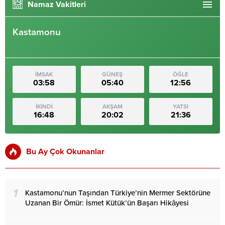
Namaz Vakitleri
Kastamonu
İMSAK
GÜNEŞ
ÖĞLE
03:58
05:40
12:56
İKİNDİ
AKŞAM
YATSI
16:48
20:02
21:36
Bu Ay Çok Okunanlar
1
Kastamonu’nun Taşından Türkiye’nin Mermer Sektörüne
Uzanan Bir Ömür: İsmet Kütük’ün Başarı Hikâyesi