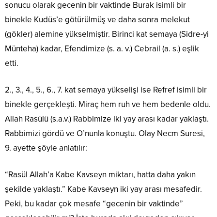
sonucu olarak gecenin bir vaktinde Burak isimli bir
binekle Kudüs’e götürülmüş ve daha sonra melekut
(gökler) alemine yükselmiştir. Birinci kat semaya (Sidre-yi
Münteha) kadar, Efendimize (s. a. v.) Cebrail (a. s.) eşlik
etti.
2., 3., 4., 5., 6., 7. kat semaya yükselişi ise Refref isimli bir
binekle gerçekleşti. Miraç hem ruh ve hem bedenle oldu.
Allah Rasülü (s.a.v.) Rabbimize iki yay arası kadar yaklaştı.
Rabbimizi gördü ve O’nunla konuştu. Olay Necm Suresi,
9. ayette şöyle anlatılır:
“Rasül Allah’a Kabe Kavseyn miktarı, hatta daha yakın
şekilde yaklaştı.” Kabe Kavseyn iki yay arası mesafedir.
Peki, bu kadar çok mesafe “gecenin bir vaktinde”