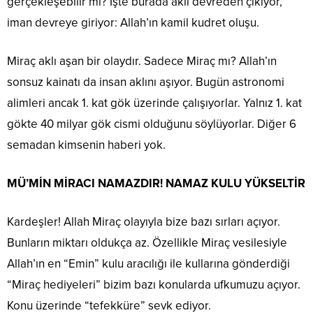
gerçekleşebilir mi? İşte burada akıl devreden çıkıyor,
iman devreye giriyor: Allah’ın kamil kudret oluşu.
Miraç aklı aşan bir olaydır. Sadece Miraç mı? Allah’ın
sonsuz kainatı da insan aklını aşıyor. Bugün astronomi
alimleri ancak 1. kat gök üzerinde çalışıyorlar. Yalnız 1. kat
gökte 40 milyar gök cismi olduğunu söylüyorlar. Diğer 6
semadan kimsenin haberi yok.
MÜ’MİN MİRACI NAMAZDIR! NAMAZ KULU YÜKSELTİR
Kardeşler! Allah Miraç olayıyla bize bazı sırları açıyor.
Bunların miktarı oldukça az. Özellikle Miraç vesilesiyle
Allah’ın en “Emin” kulu aracılığı ile kullarına gönderdiği
“Miraç hediyeleri” bizim bazı konularda ufkumuzu açıyor.
Konu üzerinde “tefekküre” sevk ediyor.