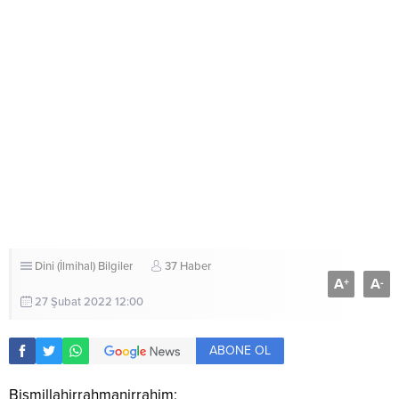
Dini (İlmihal) Bilgiler
37 Haber
A
A
+
-
27 Şubat 2022 12:00
ABONE OL
Bismillahirrahmanirrahim;