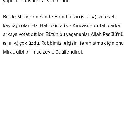
yaptılar… Rasül (s. a. v.) direndi.
Bir de Miraç senesinde Efendimizin (s. a. v.) iki teselli
kaynağı olan Hz. Hatice (r. a.) ve Amcası Ebu Talip arka
arkaya vefat ettiler. Bütün bu yaşananlar Allah Rasülü’nü
(s. a. v.) çok üzdü. Rabbimiz, elçisini ferahlatmak için onu
Miraç gibi bir mucizeyle ödüllendirdi.