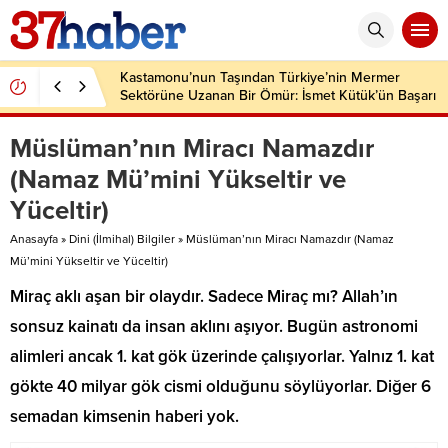
Kastamonu’nun Taşından Türkiye’nin Mermer
Sektörüne Uzanan Bir Ömür: İsmet Kütük’ün Başarı
Hikâyesi
Müslüman’nın Miracı Namazdır
(Namaz Mü’mini Yükseltir ve
Yüceltir)
Anasayfa
»
Dini (İlmihal) Bilgiler
»
Müslüman’nın Miracı Namazdır (Namaz
Mü’mini Yükseltir ve Yüceltir)
Miraç aklı aşan bir olaydır. Sadece Miraç mı? Allah’ın
sonsuz kainatı da insan aklını aşıyor. Bugün astronomi
alimleri ancak 1. kat gök üzerinde çalışıyorlar. Yalnız 1. kat
gökte 40 milyar gök cismi olduğunu söylüyorlar. Diğer 6
semadan kimsenin haberi yok.