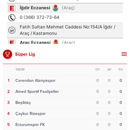
Süper Lig
TAKIM
OY
AV
PU
1
Corendon Alanyaspor
0
0
0
2
Amed Sportif Faaliyetler
0
0
0
3
Beşiktaş
0
0
0
4
Çaykur Rizespor
0
0
0
5
Erzurumspor FK
0
0
0