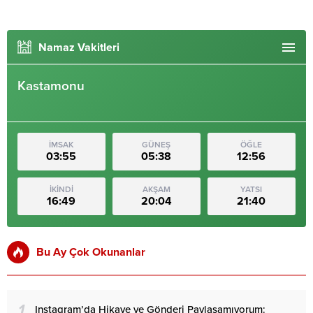
Namaz Vakitleri
Kastamonu
İMSAK
GÜNEŞ
ÖĞLE
03:55
05:38
12:56
İKİNDİ
AKŞAM
YATSI
16:49
20:04
21:40
Bu Ay Çok Okunanlar
1
Instagram’da Hikaye ve Gönderi Paylaşamıyorum: