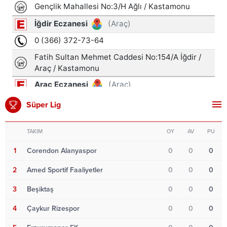
Süper Lig
TAKIM
OY
AV
PU
1
Corendon Alanyaspor
0
0
0
2
Amed Sportif Faaliyetler
0
0
0
3
Beşiktaş
0
0
0
4
Çaykur Rizespor
0
0
0