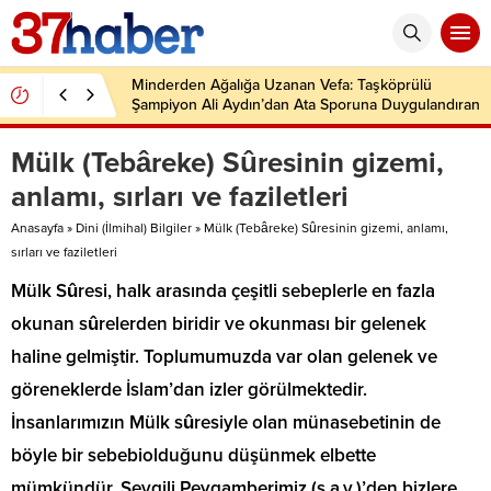
Minderden Ağalığa Uzanan Vefa: Taşköprülü
Şampiyon Ali Aydın’dan Ata Sporuna Duygulandıran
Dönüş
Mülk (Tebâreke) Sûresinin gizemi,
anlamı, sırları ve faziletleri
Anasayfa
»
Dini (İlmihal) Bilgiler
»
Mülk (Tebâreke) Sûresinin gizemi, anlamı,
sırları ve faziletleri
Mülk Sûresi, halk arasında çeşitli sebeplerle en fazla
okunan sûrelerden biridir ve okunması bir gelenek
haline gelmiştir. Toplumumuzda var olan gelenek ve
göreneklerde İslam’dan izler görülmektedir.
İnsanlarımızın Mülk sûresiyle olan münasebetinin de
böyle bir sebebiolduğunu düşünmek elbette
mümkündür. Sevgili Peygamberimiz (s.a.v.)’den bizlere,