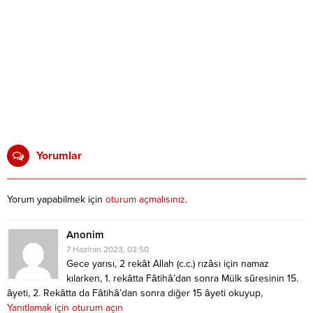
Yorumlar
Yorum yapabilmek için
oturum açmalısınız
.
Anonim
7 Haziran 2023, 03:50
Gece yarısı, 2 rekât Allah (c.c.) rızâsı için namaz
kılarken, 1. rekâtta Fâtihâ’dan sonra Mülk sûresinin 15.
âyeti, 2. Rekâtta da Fâtihâ’dan sonra diğer 15 âyeti okuyup,
Yanıtlamak için oturum açın