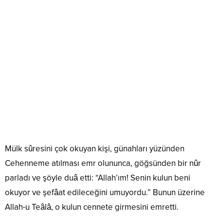
Mülk sûresini çok okuyan kişi, günahları yüzünden
Cehenneme atılması emr olununca, göğsünden bir nûr
parladı ve şöyle duâ etti: “Allah’ım! Senin kulun beni
okuyor ve şefâat edileceğini umuyordu.” Bunun üzerine
Allah-u Teâlâ, o kulun cennete girmesini emretti.