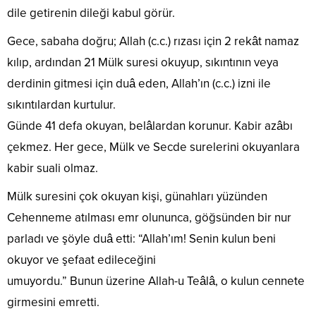
dile getirenin dileği kabul görür.
Gece, sabaha doğru; Allah (c.c.) rızası için 2 rekât namaz
kılıp, ardından 21 Mülk suresi okuyup, sıkıntının veya
derdinin gitmesi için duâ eden, Allah’ın (c.c.) izni ile
sıkıntılardan kurtulur.
Günde 41 defa okuyan, belâlardan korunur. Kabir azâbı
çekmez. Her gece, Mülk ve Secde surelerini okuyanlara
kabir suali olmaz.
Mülk suresini çok okuyan kişi, günahları yüzünden
Cehenneme atılması emr olununca, göğsünden bir nur
parladı ve şöyle duâ etti: “Allah’ım! Senin kulun beni
okuyor ve şefaat edileceğini
umuyordu.” Bunun üzerine Allah-u Teâlâ, o kulun cennete
girmesini emretti.