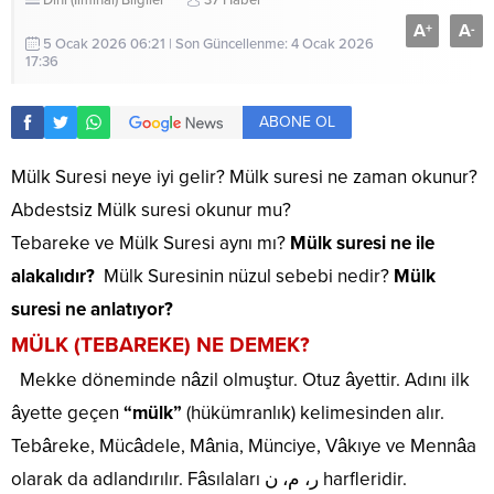
Dini (İlmihal) Bilgiler
37 Haber
A
A
+
-
5 Ocak 2026 06:21 | Son Güncellenme: 4 Ocak 2026
17:36
ABONE OL
Mülk Suresi neye iyi gelir? Mülk suresi ne zaman okunur?
Abdestsiz Mülk suresi okunur mu?
Tebareke ve Mülk Suresi aynı mı?
Mülk suresi ne ile
alakalıdır?
Mülk Suresinin nüzul sebebi nedir?
Mülk
suresi ne anlatıyor?
MÜLK (TEBAREKE) NE DEMEK?
Mekke döneminde nâzil olmuştur. Otuz âyettir. Adını ilk
âyette geçen
“mülk”
(hükümranlık) kelimesinden alır.
Tebâreke, Mücâdele, Mânia, Münciye, Vâkıye ve Mennâa
olarak da adlandırılır. Fâsılaları ر، م، ن harfleridir.