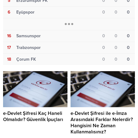
5
Erzurumspor FK
0
0
0
6
Eyüpspor
0
0
0
16
Samsunspor
0
0
0
17
Trabzonspor
0
0
0
18
Çorum FK
0
0
0
e-Devlet Şifresi Kaç Haneli
e-Devlet Şifresi ile e-İmza
Olmalıdır? Güvenlik İpuçları
Arasındaki Farklar Nelerdir?
Hangisini Ne Zaman
Kullanmalısınız?