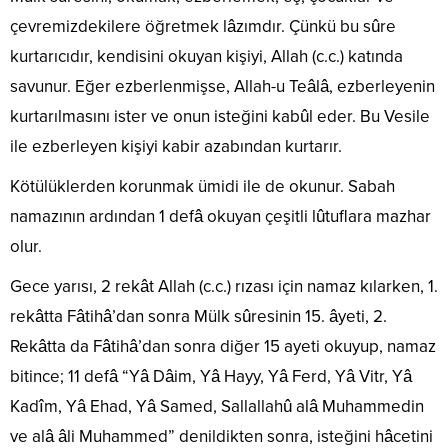
çevremizdekilere öğretmek lâzımdır. Çünkü bu sûre
kurtarıcıdır, kendisini okuyan kişiyi, Allah (c.c.) katında
savunur. Eğer ezberlenmişse, Allah-u Teâlâ, ezberleyenin
kurtarılmasını ister ve onun isteğini kabûl eder. Bu Vesile
ile ezberleyen kişiyi kabir azabından kurtarır.
Kötülüklerden korunmak ümidi ile de okunur. Sabah
namazının ardından 1 defâ okuyan çeşitli lûtuflara mazhar
olur.
Gece yarısı, 2 rekât Allah (c.c.) rızası için namaz kılarken, 1.
rekâtta Fâtihâ’dan sonra Mülk sûresinin 15. âyeti, 2.
Rekâtta da Fâtihâ’dan sonra diğer 15 ayeti okuyup, namaz
bitince; 11 defâ “Yâ Dâim, Yâ Hayy, Yâ Ferd, Yâ Vitr, Yâ
Kadîm, Yâ Ehad, Yâ Samed, Sallallahû alâ Muhammedin
ve alâ âli Muhammed” denildikten sonra, isteğini hâcetini