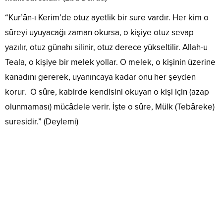
“Kur’ân-ı Kerim’de otuz ayetlik bir sure vardır. Her kim o
sûreyi uyuyacağı zaman okursa, o kişiye otuz sevap
yazılır, otuz günahı silinir, otuz derece yükseltilir. Allah-u
Teala, o kişiye bir melek yollar. O melek, o kişinin üzerine
kanadını gererek, uyanıncaya kadar onu her şeyden
korur. O sûre, kabirde kendisini okuyan o kişi için (azap
olunmaması) mücâdele verir. İşte o sûre, Mülk (Tebâreke)
suresidir.” (Deylemi)