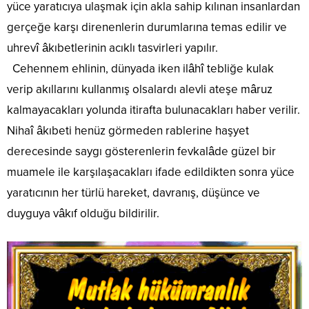
yüce yaratıcıya ulaşmak için akla sahip kılınan insanlardan
gerçeğe karşı direnenlerin durumlarına temas edilir ve
uhrevî âkıbetlerinin acıklı tasvirleri yapılır.
Cehennem ehlinin, dünyada iken ilâhî tebliğe kulak
verip akıllarını kullanmış olsalardı alevli ateşe mâruz
kalmayacakları yolunda itirafta bulunacakları haber verilir.
Nihaî âkıbeti henüz görmeden rablerine haşyet
derecesinde saygı gösterenlerin fevkalâde güzel bir
muamele ile karşılaşacakları ifade edildikten sonra yüce
yaratıcının her türlü hareket, davranış, düşünce ve
duyguya vâkıf olduğu bildirilir.