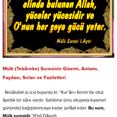
Mülk (Tebâreke) Suresinin Gizemi, Anlamı,
Faydası, Sırları ve Faziletleri
Resûlullah (s.a.v) buyurdu ki: “Kur’ân-ı Kerim’de otuz
âyetlik bir sûre vardır. Sahibine (onu okuyana kıyamet
gününde) bağışlanıncaya kadar şefâat eder.
Bu sure,
Mülk suresidir
.”(Ebû Dâvud)