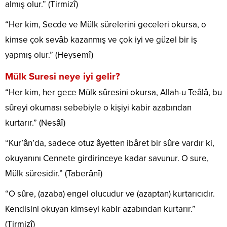
almış olur.” (Tirmizî)
“Her kim, Secde ve Mülk sürelerini geceleri okursa, o
kimse çok sevâb kazanmış ve çok iyi ve güzel bir iş
yapmış olur.” (Heysemî)
Mülk Suresi neye iyi gelir?
“Her kim, her gece Mülk sûresini okursa, Allah-u Teâlâ, bu
sûreyi okuması sebebiyle o kişiyi kabir azabından
kurtarır.” (Nesâî)
“Kur’ân’da, sadece otuz âyetten ibâret bir sûre vardır ki,
okuyanını Cennete girdirinceye kadar savunur. O sure,
Mülk süresidir.” (Taberânî)
“O sûre, (azaba) engel olucudur ve (azaptan) kurtarıcıdır.
Kendisini okuyan kimseyi kabir azabından kurtarır.”
(Tirmizî)