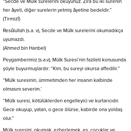
“Secde ve Mülk surelerini okuyunuz. Zira bu iki surenin
her âyeti, diğer surelerin yetmiş âyetine bedeldir.”
(Tirmizî)
Resûlullah (s.a. v), Secde ve Mülk surelerini okumadıkça
uyumazdı.
(Ahmed bin Hanbel)
Peygamberimiz (s.a.v), Mülk Suresi’nin fazileti konusunda
şöyle buyurmuşlardır: “Kim, bu sureyi okursa affedilir.”
“Mülk suresinin, ümmetimden her insanın kalbinde
olmasını severim.’
“Mülk suresi, kötülüklerden engelleyici ve kurtarıcıdır.
Gece okuyup, yatan, o gece ölürse, kabirde ona yoldaş
olur.”
Mülk suresini, okumak, ezberlemek, eş, çocuklar ve